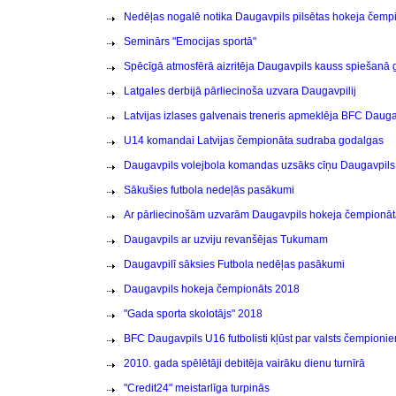
Nedēļas nogalē notika Daugavpils pilsētas hokeja čemp
Seminārs "Emocijas sportā"
Spēcīgā atmosfērā aizritēja Daugavpils kauss spiešanā 
Latgales derbijā pārliecinoša uzvara Daugavpilij
Latvijas izlases galvenais treneris apmeklēja BFC Dauga
U14 komandai Latvijas čempionāta sudraba godalgas
Daugavpils volejbola komandas uzsāks cīņu Daugavpils
Sākušies futbola nedeļās pasākumi
Ar pārliecinošām uzvarām Daugavpils hokeja čempionāt
Daugavpils ar uzviju revanšējas Tukumam
Daugavpilī sāksies Futbola nedēļas pasākumi
Daugavpils hokeja čempionāts 2018
"Gada sporta skolotājs" 2018
BFC Daugavpils U16 futbolisti kļūst par valsts čempioni
2010. gada spēlētāji debitēja vairāku dienu turnīrā
"Credit24" meistarlīga turpinās