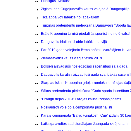
Priecīgus svētkus!
Zigismunda Grigoļunoviča kauss volejbolā Daugavpilī p
Tika apbalvoti labākie no labākajiem
Turpinās pretendentu pieteikšana Daugavpils "Sporta l
Brāļu Krupeņinu turnīrā piedalījās sportisti no no 6 valstī
Daugavpils triatlonisti otrie labākie Latvijā
Par 2019.gada volejbola čempionāta uzvarētājiem kļuvu
Ziemassvētku kauss vieglatlētikā 2019
Bokseri aizvadījuši noslēdzošās sacensības šajā gadā
Daugavpils karatisti aizvadījuši gada svarīgākās sacens
Starptautiskais Krupeņinu grieķu-romiešu turnīrs jau šajā
Sākas pretendentu pieteikšana "Gada sporta laureātam 
"Draugu dejas 2019" Latvijas kausa izcīņas posms
Noskaidroti volejbola čempionāta pusfinālisti
Karatē čempionātā "Baltic Funakoshi Cup" izdalīti 30 ko
Laiks gatavoties tradicionālajam Jaungada skrējienam