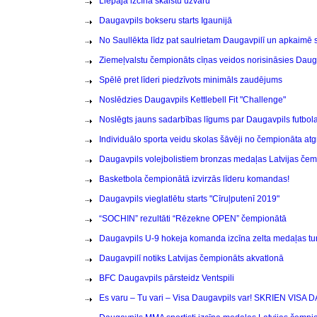
Liepājā izcīna skaistu uzvaru
Daugavpils bokseru starts Igaunijā
No Saullēkta līdz pat saulrietam Daugavpilī un apkaimē s
Ziemeļvalstu čempionāts cīņas veidos norisināsies Daug
Spēlē pret līderi piedzīvots minimāls zaudējums
Noslēdzies Daugavpils Kettlebell Fit "Challenge"
Noslēgts jauns sadarbības līgums par Daugavpils futbola 
Individuālo sporta veidu skolas šāvēji no čempionāta at
Daugavpils volejbolistiem bronzas medaļas Latvijas če
Basketbola čempionātā izvirzās līderu komandas!
Daugavpils vieglatlētu starts "Cīruļputenī 2019"
“SOCHIN” rezultāti “Rēzekne OPEN” čempionātā
Daugavpils U-9 hokeja komanda izcīna zelta medaļas tu
Daugavpilī notiks Latvijas čempionāts akvatlonā
BFC Daugavpils pārsteidz Ventspili
Es varu – Tu vari – Visa Daugavpils var! SKRIEN VISA