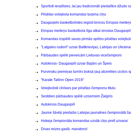
Sportisti ieradīsies, lai jau tradicionāli piedalītos džud
Pilsētas volejbola komandas turpina cīņu
Daugavpils basketbolistes iegūst bronzu Eiropas meiteņ
Eiropas meiteņu basketbola līga atkal ierodas Daugavpil
Komandas izspēlē savas pirmās spēles pilsētas volejbo
"Latgales rudenī" uzvar Baltkrievijas, Latvijas un Ukraina
Pārbaudes spēlē pieveicām Lietuvas vicečempioni
Autokross- Daugavpilī uzvar Bajārs un Špels
Purvinsku piemiņas turnīrs boksā ļauj atcerēties izcilos s
"Karate Tallinn Open 2019"
Volejbolisti cīnīsies par pilsētas čempionu titulu
Sestdien pārbaudes spēlē uzņemsim Žalgiris
Autokross Daugavpilī
Jaunie šāvēji piedalās Latvijas jaunatnes čempionātā š
Hokeja čempionāta komandas uzsāk cīņu pretī uzvarai
Divas reizes gadā- maratons!