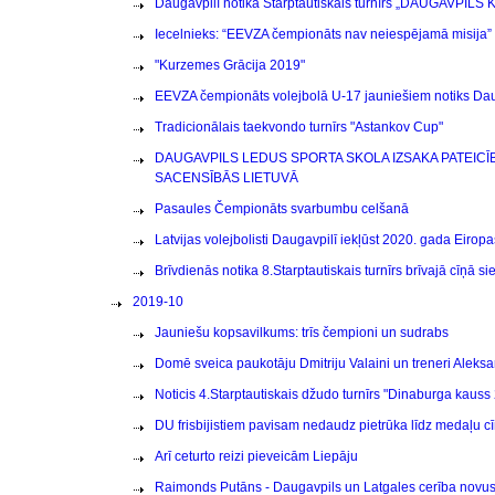
Daugavpilī notika Starptautiskais turnīrs „DAUGAVPILS 
Iecelnieks: “EEVZA čempionāts nav neiespējamā misija”
"Kurzemes Grācija 2019"
EEVZA čempionāts volejbolā U-17 jauniešiem notiks Dau
Tradicionālais taekvondo turnīrs "Astankov Cup"
DAUGAVPILS LEDUS SPORTA SKOLA IZSAKA PATEIC
SACENSĪBĀS LIETUVĀ
Pasaules Čempionāts svarbumbu celšanā
Latvijas volejbolisti Daugavpilī iekļūst 2020. gada Eirop
Brīvdienās notika 8.Starptautiskais turnīrs brīvajā cīņā 
2019-10
Jauniešu kopsavilkums: trīs čempioni un sudrabs
Domē sveica paukotāju Dmitriju Valaini un treneri Aleks
Noticis 4.Starptautiskais džudo turnīrs "Dinaburga kauss
DU frisbijistiem pavisam nedaudz pietrūka līdz medaļu 
Arī ceturto reizi pieveicām Liepāju
Raimonds Putāns - Daugavpils un Latgales cerība novu