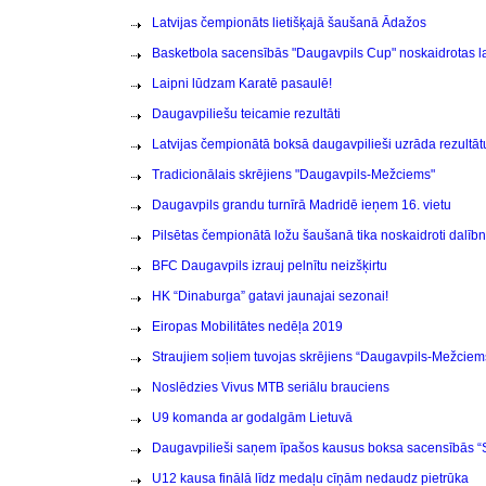
Latvijas čempionāts lietišķajā šaušanā Ādažos
Basketbola sacensībās "Daugavpils Cup" noskaidrotas 
Laipni lūdzam Karatē pasaulē!
Daugavpiliešu teicamie rezultāti
Latvijas čempionātā boksā daugavpilieši uzrāda rezultāt
Tradicionālais skrējiens "Daugavpils-Mežciems"
Daugavpils grandu turnīrā Madridē ieņem 16. vietu
Pilsētas čempionātā ložu šaušanā tika noskaidroti dalīb
BFC Daugavpils izrauj pelnītu neizšķirtu
HK “Dinaburga” gatavi jaunajai sezonai!
Eiropas Mobilitātes nedēļa 2019
Straujiem soļiem tuvojas skrējiens “Daugavpils-Mežciem
Noslēdzies Vivus MTB seriālu brauciens
U9 komanda ar godalgām Lietuvā
Daugavpilieši saņem īpašos kausus boksa sacensībās “
U12 kausa finālā līdz medaļu cīņām nedaudz pietrūka