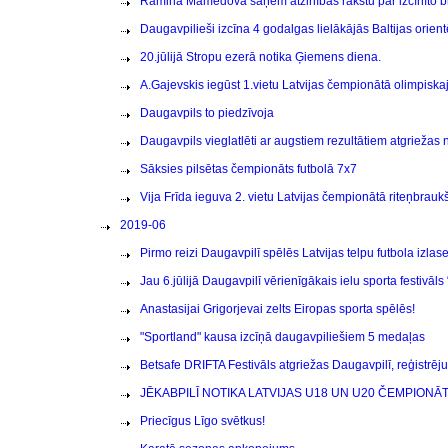
Ramina Mamedova saņem atzinības rakstu par izcīnīto 
Daugavpilieši izcīna 4 godalgas lielākājās Baltijas ori
20.jūlijā Stropu ezerā notika Ģiemens diena.
A.Gajevskis iegūst 1.vietu Latvijas čempionātā olimpiska
Daugavpils to piedzīvoja
Daugavpils vieglatlēti ar augstiem rezultātiem atgriežas
Sāksies pilsētas čempionāts futbolā 7x7
Vija Frīda ieguva 2. vietu Latvijas čempionātā riteņbrau
2019-06
Pirmo reizi Daugavpilī spēlēs Latvijas telpu futbola izlas
Jau 6.jūlijā Daugavpilī vērienīgākais ielu sporta festivā
Anastasijai Grigorjevai zelts Eiropas sporta spēlēs!
"Sportland" kausa izcīņā daugavpiliešiem 5 medaļas
Betsafe DRIFTA Festivāls atgriežas Daugavpilī, reģistrēju
JĒKABPILĪ NOTIKA LATVIJAS U18 UN U20 ČEMPIONĀ
Priecīgus Līgo svētkus!