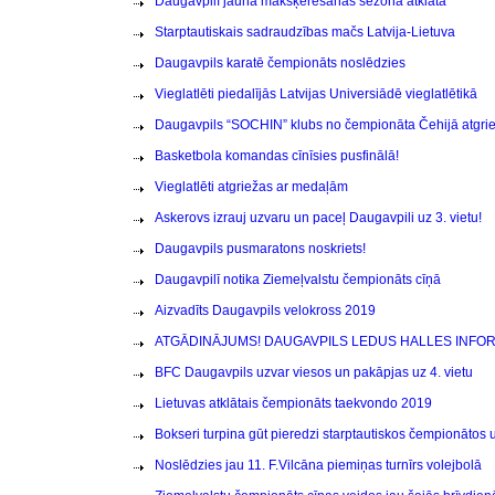
Daugavpilī jaunā makšķerēšanas sezona atklāta
Starptautiskais sadraudzības mačs Latvija-Lietuva
Daugavpils karatē čempionāts noslēdzies
Vieglatlēti piedalījās Latvijas Universiādē vieglatlētikā
Daugavpils “SOCHIN” klubs no čempionāta Čehijā atgri
Basketbola komandas cīnīsies pusfinālā!
Vieglatlēti atgriežas ar medaļām
Askerovs izrauj uzvaru un paceļ Daugavpili uz 3. vietu!
Daugavpils pusmaratons noskriets!
Daugavpilī notika Ziemeļvalstu čempionāts cīņā
Aizvadīts Daugavpils velokross 2019
ATGĀDINĀJUMS! DAUGAVPILS LEDUS HALLES INFOR
BFC Daugavpils uzvar viesos un pakāpjas uz 4. vietu
Lietuvas atklātais čempionāts taekvondo 2019
Bokseri turpina gūt pieredzi starptautiskos čempionātos
Noslēdzies jau 11. F.Vilcāna piemiņas turnīrs volejbolā