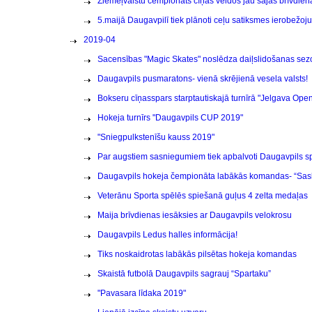
Ziemeļvalstu čempionāts cīņas veidos jau šajās brīvdien
5.maijā Daugavpilī tiek plānoti ceļu satiksmes ierobežoju
2019-04
Sacensības "Magic Skates" noslēdza daiļslidošanas se
Daugavpils pusmaratons- vienā skrējienā vesela valsts!
Bokseru cīņasspars starptautiskajā turnīrā "Jelgava Ope
Hokeja turnīrs "Daugavpils CUP 2019"
"Sniegpulkstenīšu kauss 2019"
Par augstiem sasniegumiem tiek apbalvoti Daugavpils spo
Daugavpils hokeja čempionāta labākās komandas- “Sask
Veterānu Sporta spēlēs spiešanā guļus 4 zelta medaļas
Maija brīvdienas iesāksies ar Daugavpils velokrosu
Daugavpils Ledus halles informācija!
Tiks noskaidrotas labākās pilsētas hokeja komandas
Skaistā futbolā Daugavpils sagrauj “Spartaku”
"Pavasara līdaka 2019"