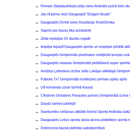
Pirmais Starptautiskais pūķu laivu festivāls pulcē lielu sk
Jau rīt pirmo reizi Daugavpilī "Dragon Boats"
Daugavpils Domē sveic Anastasiju Kravčenoku
Sapnis par kausu tika aizskalots
Zelta medaļas 24 stundu regatē
Iespēja iepazīt Daugavpils sportu un iespējas pilsētā aktī
Daugavpils čempionāts pludmales volejbolā tuvojas izs
Daugavpils vasaras čempionāts peldēšanā super sprinta 
Andžejs Ļebedevs izcīna zeltu Latvijas atklātajā čempion
Futbola 7x7 čempionātā noslēdzies pirmais spēļu aplis
U9 komanda uzvar turnīrā Kauņā
Cīkstonis Golubevs Pasaules junioru čempionātā izcīna 9
Daudz laimes jubilejā!
Svarbumbu celšanas atklātie treniņi Sporta festivāla laik
Daugavpils Ledus sporta skola aicina pieteikties sporta
Dobrecova kausā pietrūka aukstasinības