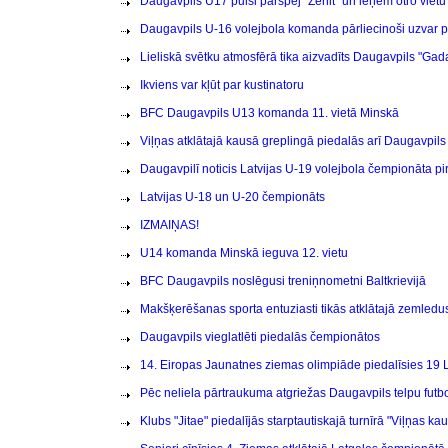
Daugavpils U17 puiši pārspēj “Zenit” un ieņem otro vietu
Daugavpils U-16 volejbola komanda pārliecinoši uzvar 
Lieliskā svētku atmosfērā tika aizvadīts Daugavpils "Gad
Ikviens var kļūt par kustinatoru
BFC Daugavpils U13 komanda 11. vietā Minskā
Viļņas atklātajā kausā greplingā piedalās arī Daugavpils 
Daugavpilī noticis Latvijas U-19 volejbola čempionāta p
Latvijas U-18 un U-20 čempionāts
IZMAIŅAS!
U14 komanda Minskā ieguva 12. vietu
BFC Daugavpils noslēgusi treniņnometni Baltkrievijā
Makšķerēšanas sporta entuziasti tikās atklātajā zemle
Daugavpils vieglatlēti piedalās čempionātos
14. Eiropas Jaunatnes ziemas olimpiāde piedalīsies 19 Lat
Pēc neliela pārtraukuma atgriežas Daugavpils telpu futb
Klubs "Jitae" piedalījās starptautiskajā turnīrā "Viļņas k