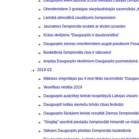
Daugavpils MMA sportisti izcīna medaļas Latvijas čempi
Orientieristiem 3 godalgas starptautiskajās sacensībās
Lieliskā atmosfērā zaudējums čempioniem
Jaunatnes čempionāts iesākts ar divām uzvarām
Krāsu skrējiens “Daugavpils ir daudzveidība”
Daugavpils ziemas orientieristiem augsti panākumi Pas
Basketbola čempionāta cīņa ir sākusies!
Iespēja Daugavpils skolēniem Daugavpils pusmaratonā
2019-03
Mākslas vingrotājas jau 4.reizi tikās sacensībās "Daugav
Veselības nedēļa 2019
Daugavpils audzēkņi lieliski nospēlējuši Latvijas izlasēs
Daugavpilī notika sieviešu brīvās cīņas festivāls
Daugavpils šāvējiem lieliski rezultāti Ziemas čempionātā
“Singitaj” sportisti piedalās čempionātā Holandē un mājā
Sāksies Daugavpils pilsētas čempionāts basketbolā