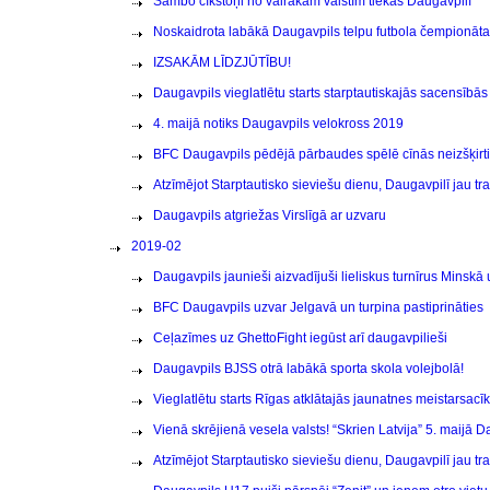
Sambo cīkstoņi no vairākām valstīm tiekas Daugavpilī
Noskaidrota labākā Daugavpils telpu futbola čempionāt
IZSAKĀM LĪDZJŪTĪBU!
Daugavpils vieglatlētu starts starptautiskajās sacensībā
4. maijā notiks Daugavpils velokross 2019
BFC Daugavpils pēdējā pārbaudes spēlē cīnās neizšķirti
Atzīmējot Starptautisko sieviešu dienu, Daugavpilī jau tr
Daugavpils atgriežas Virslīgā ar uzvaru
2019-02
Daugavpils jaunieši aizvadījuši lieliskus turnīrus Minskā 
BFC Daugavpils uzvar Jelgavā un turpina pastiprināties
Ceļazīmes uz GhettoFight iegūst arī daugavpilieši
Daugavpils BJSS otrā labākā sporta skola volejbolā!
Vieglatlētu starts Rīgas atklātajās jaunatnes meistarsacīk
Vienā skrējienā vesela valsts! “Skrien Latvija” 5. maijā D
Atzīmējot Starptautisko sieviešu dienu, Daugavpilī jau tr