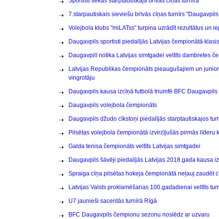
Sportisti tiekas starptautiskajā brīvās cīņas turnīrā
7.starpautiskais sieviešu brīvās cīņas turnīrs "Daugavpil
Volejbola klubs "miLATss" turpina uzrādīt rezultātus un iep
Daugavpils sportisti piedalījās Latvijas čempionātā klasi
Daugavpilī notika Latvijas simtgadei veltīts dambretes č
Latvijas Republikas čempionāts pieaugušajiem un junior
vingrotāju
Daugavpils kausa izcīņā futbolā triumfē BFC Daugavpils 
Daugavpils volejbola čempionāts
Daugavpils džudo cīkstoņi piedalījās starptautiskajos tur
Pilsētas volejbola čempionātā izvirzījušās pirmās līder
Galda tenisa čempionāts veltīts Latvijas simtgadei
Daugavpils šāvēji piedalījās Latvijas 2018.gada kausa 
Spraiga cīņa pilsētas hokeja čempionātā neļauj zaudēt c
Latvijas Valsts proklamēšanas 100.gadadienai veltīts tur
U7 jaunieši sacentās turnīrā Rīgā
BFC Daugavpils čempionu sezonu noslēdz ar uzvaru