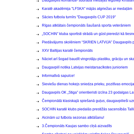
Daugavpils komanda- sudraba medaļas ieguvēji Kristiān
Karatē akadēmija "LFSKA" mājās atgriežas ar medaļām
Sācies futbola turnīrs "Daugavpils CUP 2019"
Rīgas atklātais čempionāts šaušanā sporta veterāniem
„SOCHIN” kluba sportisti strādā un gūst pieredzi kā tiesn
Piedāvājums skolēniem “SKRIEN LATVIJA” Daugavpils 
XXV Baltijas karatē čempionāts
Nāciet arī šogad baudīt vingrotāju plastiku, grāciju un sk
Daugavpilī notika Latvijas meistarsacīkstes junioriem
Informatīvā sapulce!
Sieviešu dienas hokejs sniedza prieku, pozitīvas emocijas
Daugavpils OK „Stiga” orientieristi izcīna 23 godalgas L
Čempionātā klasiskajā spiešanā guļus, daugavpilieši uzrā
SOCHIN karatē klubs piedalās prestižās sacensībās Tall
Aicinām uz futbola sezonas atklāšanu!
3.Čempionāts Kaujas sambo cīņā aizvadīts