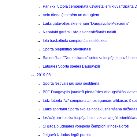
Par 7x7 futbola čempionāta uzvarētājiem kļuva “Sparta
Velo diena ģimenēm un draugiem
Laiks gatavoties skrējienam “Daugavpils-Mežciems”
Nepalaid garām Latvijas orientēšanās nakti!
Ielu basketbola čempionāts noslēdzies!
Sporta piepildītas brīvdienas!
Sacensības "Domes kauss" sniedza iespēju iepazīt boks
Latgales Sporta spēles Daugavpilī
2019-08
Sporta festivāls jau šajā sestdienā!
BFC Daugavpils jaunieši piedalīsies visaugstākās klases
Līdz futbola 7x7 čempionāta noslēgumam atlikušas 3 spē
Laiks sportam! Sporta skolās notiek uzņemšana dažādā
Iesācējiem lieliska iespēja bez maksas apgūt orientēšan
Šī gada pludmales volejbola čempioni ir noskaidroti
Jelgavā izdodas iegūt punktu