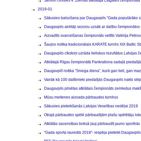
Seniori cīnīsies 4. Ziemas atklātajā Latgales čempionātā 
2019-01
Sākusies balsošana par Daugavpils “Gada populārāko sp
Daugavpils airētāji sezonu uzsāk ar dalību čempionātos
Aizvadīts svarcelšanas čempionāts veltīts Valērija Petro
Šauļos notika tradicionālais KARATE turnīrs XIX Baltic 
Daugavpils cīkstoņi uzrāda lieliskus rezultātus Latvijas
Atklātajā Rīgas čempionātā Pankrationa sadaļā piedalīj
Daugavpilī notika “Sniega diena”, kurā gan lieli, gan maz
Vairāk kā 100 dalībnieki piedalījās Daugavpils nakts sl
Daugavpils pilsētas atklātais čempionāts zemledus mak
Mūsu meitenes aizvada pārbaudes turnīrus
Sākusies pieteikšanās Latvijas Veselības nedēļai 2019
Otrajā pārbaudes spēlē pārbaudījām plašu spēlētāju lok
Atklātās sacensības boksā ļauj pārbaudīt jauno sportist
"Gada sporta laureāts 2018"- iespēja pieteikt Daugavpils 