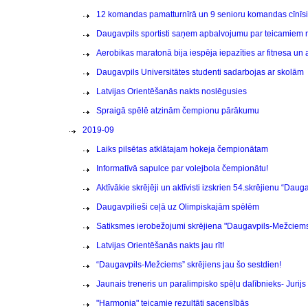
12 komandas pamatturnīrā un 9 senioru komandas cīnīsi
Daugavpils sportisti saņem apbalvojumu par teicamiem r
Aerobikas maratonā bija iespēja iepazīties ar fitnesa un
Daugavpils Universitātes studenti sadarbojas ar skolām
Latvijas Orientēšanās nakts noslēgusies
Spraigā spēlē atzinām čempionu pārākumu
2019-09
Laiks pilsētas atklātajam hokeja čempionātam
Informatīvā sapulce par volejbola čempionātu!
Aktīvākie skrējēji un aktīvisti izskrien 54.skrējienu “Dau
Daugavpilieši ceļā uz Olimpiskajām spēlēm
Satiksmes ierobežojumi skrējiena "Daugavpils-Mežciem
Latvijas Orientēšanās nakts jau rīt!
“Daugavpils-Mežciems” skrējiens jau šo sestdien!
Jaunais treneris un paralimpisko spēļu dalībnieks- Juri
"Harmonia" teicamie rezultāti sacensībās