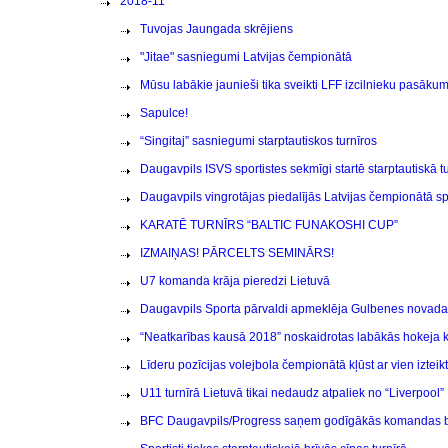
2018-11
Tuvojas Jaungada skrējiens
"Jitae" sasniegumi Latvijas čempionātā
Mūsu labākie jaunieši tika sveikti LFF izcilnieku pasāku
Sapulce!
“Singitaj” sasniegumi starptautiskos turnīros
Daugavpils ISVS sportistes sekmīgi startē starptautiskā t
Daugavpils vingrotājas piedalījās Latvijas čempionātā s
KARATĒ TURNĪRS “BALTIC FUNAKOSHI CUP”
IZMAIŅAS! PĀRCELTS SEMINĀRS!
U7 komanda krāja pieredzi Lietuvā
Daugavpils Sporta pārvaldi apmeklēja Gulbenes novada 
“Neatkarības kausā 2018” noskaidrotas labākās hokeja
Līderu pozīcijas volejbola čempionātā kļūst ar vien izteik
U11 turnīrā Lietuvā tikai nedaudz atpaliek no “Liverpool”
BFC Daugavpils/Progress saņem godīgākās komandas 