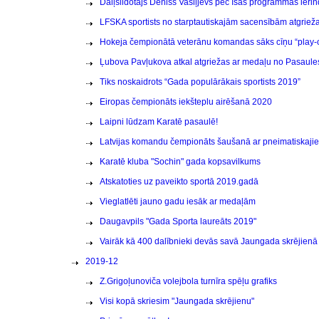
Daiļslidotājs Deniss Vasiļjevs pēc īsās programmas ierind
LFSKA sportists no starptautiskajām sacensībām atgrie
Hokeja čempionātā veterānu komandas sāks cīņu “play-o
Ļubova Pavļukova atkal atgriežas ar medaļu no Pasaule
Tiks noskaidrots “Gada populārākais sportists 2019”
Eiropas čempionāts iekšteplu airēšanā 2020
Laipni lūdzam Karatē pasaulē!
Latvijas komandu čempionāts šaušanā ar pneimatiskaji
Karatē kluba "Sochin" gada kopsavilkums
Atskatoties uz paveikto sportā 2019.gadā
Vieglatlēti jauno gadu iesāk ar medaļām
Daugavpils "Gada Sporta laureāts 2019"
Vairāk kā 400 dalībnieki devās savā Jaungada skrējienā
2019-12
Z.Grigoļunoviča volejbola turnīra spēļu grafiks
Visi kopā skriesim "Jaungada skrējienu"