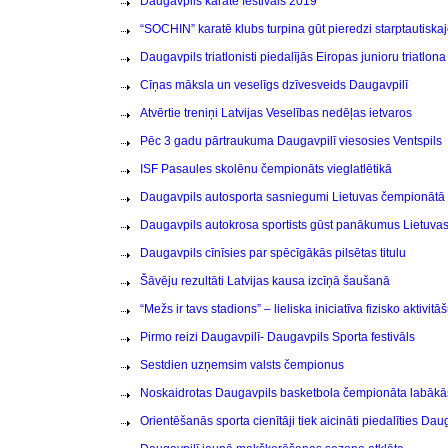
Daugavpils karatē festivāls 2019
“SOCHIN” karatē klubs turpina gūt pieredzi starptautiskaj
Daugavpils triatlonisti piedalījās Eiropas junioru triatlo
Cīņas māksla un veselīgs dzīvesveids Daugavpilī
Atvērtie treniņi Latvijas Veselības nedēļas ietvaros
Pēc 3 gadu pārtraukuma Daugavpilī viesosies Ventspils
ISF Pasaules skolēnu čempionāts vieglatlētikā
Daugavpils autosporta sasniegumi Lietuvas čempionātā
Daugavpils autokrosa sportists gūst panākumus Lietuva
Daugavpils cīnīsies par spēcīgākās pilsētas titulu
Šāvēju rezultāti Latvijas kausa izcīņā šaušanā
“Mežs ir tavs stadions” – lieliska iniciatīva fizisko aktivi
Pirmo reizi Daugavpilī- Daugavpils Sporta festivāls
Sestdien uzņemsim valsts čempionus
Noskaidrotas Daugavpils basketbola čempionāta labāk
Orientēšanās sporta cienītāji tiek aicināti piedalīties D