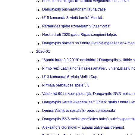
Pēc rekonstrukcijas tiks atklāta vieglatlētikas manēža
Daugavpils pusmaratonam jauna trase
U15 komanda 3. vietā turnīrā Minskā
Pārbaudes spēlē uzvarējām Viļņas “Vytis”
Noskaidroti 2020.gada Rīgas čempioni telpās
Daugavpils bokseri no turnīra Lietuvā atgriežas ar 4 me
2020-01
“Sporta laureātā 2019” noskaidroti Daugavpils izcilākie s
Pirmo reizi Latvijā norisināsies amatieru un entuziastu
U13 komandai 6. vieta Ateitis Cup
Pirmajā pārbaudes spēlē 3:3
Vairāk kā 90 bokseri piedalījās Daugavpils ISVS meistar
Daugavpils Karatē Akadēmijas “LFSKA” starts turnīrā Lie
Deniss Vasiļjevs sestais Eiropas čempionātā
Daugavpils ISVS meistarsacīkstes boksā pulcēs sportist
Aleksandrs Gorškovs – jaunais galvenais treneris!