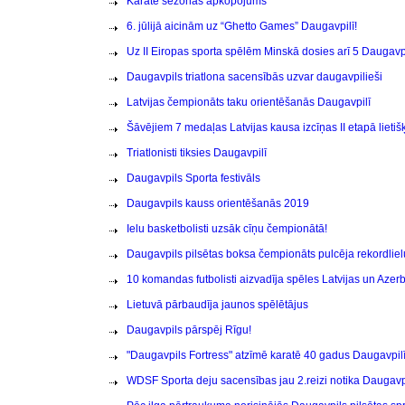
Karatē sezonas apkopojums
6. jūlijā aicinām uz “Ghetto Games” Daugavpilī!
Uz II Eiropas sporta spēlēm Minskā dosies arī 5 Daugavpil
Daugavpils triatlona sacensībās uzvar daugavpilieši
Latvijas čempionāts taku orientēšanās Daugavpilī
Šāvējiem 7 medaļas Latvijas kausa izcīņas II etapā lieti
Triatlonisti tiksies Daugavpilī
Daugavpils Sporta festivāls
Daugavpils kauss orientēšanās 2019
Ielu basketbolisti uzsāk cīņu čempionātā!
Daugavpils pilsētas boksa čempionāts pulcēja rekordliel
10 komandas futbolisti aizvadīja spēles Latvijas un Aze
Lietuvā pārbaudīja jaunos spēlētājus
Daugavpils pārspēj Rīgu!
"Daugavpils Fortress" atzīmē karatē 40 gadus Daugavpil
WDSF Sporta deju sacensības jau 2.reizi notika Daugavp