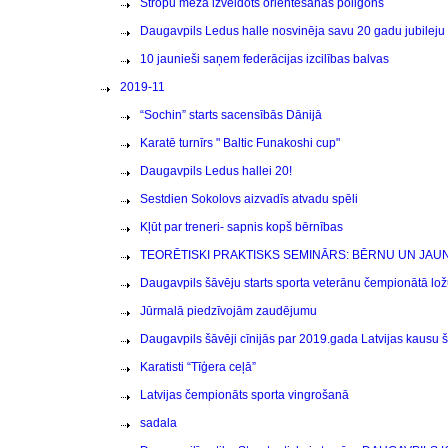
Stropu mežā izveidots orientēšanās poligons
Daugavpils Ledus halle nosvinēja savu 20 gadu jubileju
10 jaunieši saņem federācijas izcilības balvas
2019-11
“Sochin” starts sacensībās Dānijā
Karatē turnīrs " Baltic Funakoshi cup"
Daugavpils Ledus hallei 20!
Sestdien Sokolovs aizvadīs atvadu spēli
Kļūt par treneri- sapnis kopš bērnības
TEORĒTISKI PRAKTISKS SEMINĀRS: BĒRNU UN JAUN
Daugavpils šāvēju starts sporta veterānu čempionātā lo
Jūrmalā piedzīvojām zaudējumu
Daugavpils šāvēji cīnijās par 2019.gada Latvijas kausu 
Karatisti “Tīģera ceļā”
Latvijas čempionāts sporta vingrošanā
sadala