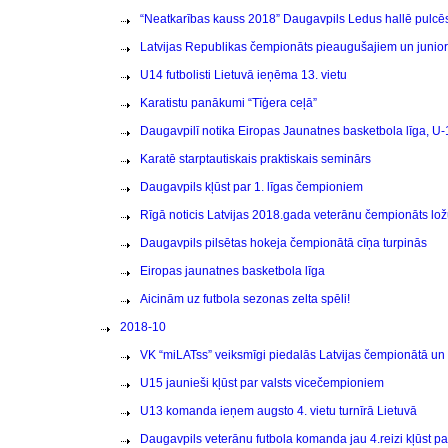
“Neatkarības kauss 2018” Daugavpils Ledus hallē pulcē
Latvijas Republikas čempionāts pieaugušajiem un junio
U14 futbolisti Lietuvā ieņēma 13. vietu
Karatistu panākumi “Tīģera ceļā”
Daugavpilī notika Eiropas Jaunatnes basketbola līga, U
Karatē starptautiskais praktiskais seminārs
Daugavpils kļūst par 1. līgas čempioniem
Rīgā noticis Latvijas 2018.gada veterānu čempionāts lo
Daugavpils pilsētas hokeja čempionātā cīņa turpinās
Eiropas jaunatnes basketbola līga
Aicinām uz futbola sezonas zelta spēli!
2018-10
VK “miLATss” veiksmīgi piedalās Latvijas čempionātā un B
U15 jaunieši kļūst par valsts vicečempioniem
U13 komanda ieņem augsto 4. vietu turnīrā Lietuvā
Daugavpils veterānu futbola komanda jau 4.reizi kļūst 