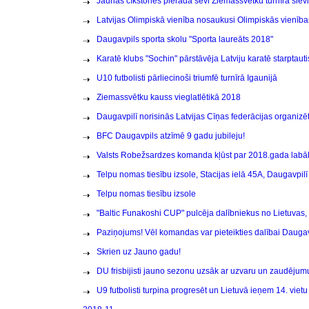
Jaunās cīkstones pierāda sevi Ziemassvētku turnīrā sievi
Latvijas Olimpiskā vienība nosaukusi Olimpiskās vienības
Daugavpils sporta skolu "Sporta laureāts 2018"
Karatē klubs "Sochin" pārstāvēja Latviju karatē starptaut
U10 futbolisti pārliecinoši triumfē turnīrā Igaunijā
Ziemassvētku kauss vieglatlētikā 2018
Daugavpilī norisinās Latvijas Cīņas federācijas organizē
BFC Daugavpils atzīmē 9 gadu jubileju!
Valsts Robežsardzes komanda kļūst par 2018.gada labā
Telpu nomas tiesību izsole, Stacijas ielā 45A, Daugavpilī
Telpu nomas tiesību izsole
"Baltic Funakoshi CUP" pulcēja dalībniekus no Lietuvas, 
Paziņojums! Vēl komandas var pieteikties dalībai Daugav
Skrien uz Jauno gadu!
DU frisbijisti jauno sezonu uzsāk ar uzvaru un zaudējum
U9 futbolisti turpina progresēt un Lietuvā ieņem 14. vietu