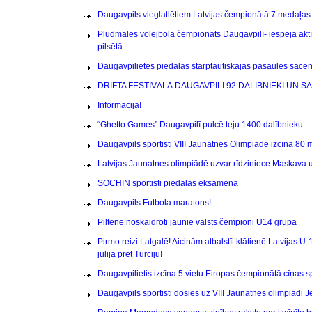
Daugavpils vieglatlētiem Latvijas čempionātā 7 medaļas
Pludmales volejbola čempionāts Daugavpilī- iespēja aktī
pilsētā
Daugavpilietes piedalās starptautiskajās pasaules sace
DRIFTA FESTIVĀLĀ DAUGAVPILĪ 92 DALĪBNIEKI UN 
Informācija!
“Ghetto Games” Daugavpilī pulcē teju 1400 dalībnieku
Daugavpils sportisti VIII Jaunatnes Olimpiādē izcīna 80
Latvijas Jaunatnes olimpiādē uzvar rīdziniece Maskava u
SOCHIN sportisti piedalās eksāmenā
Daugavpils Futbola maratons!
Piltenē noskaidroti jaunie valsts čempioni U14 grupā
Pirmo reizi Latgalē! Aicinām atbalstīt klātienē Latvijas U
jūlijā pret Turciju!
Daugavpilietis izcīna 5.vietu Eiropas čempionātā cīņas 
Daugavpils sportisti dosies uz VIII Jaunatnes olimpiādi 