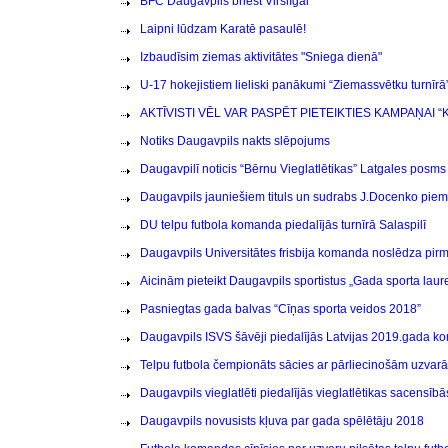
BFC Daugavpils briest Virslīgai
Laipni lūdzam Karatē pasaulē!
Izbaudīsim ziemas aktivitātes "Sniega dienā"
U-17 hokejistiem lieliski panākumi “Ziemassvētku turnīrā”
AKTĪVISTI VĒL VAR PASPĒT PIETEIKTIES KAMPAŅAI “K
Notiks Daugavpils nakts slēpojums
Daugavpilī noticis “Bērnu Vieglatlētikas” Latgales posms
Daugavpils jauniešiem tituls un sudrabs J.Docenko pie
DU telpu futbola komanda piedalījās turnīrā Salaspilī
Daugavpils Universitātes frisbija komanda noslēdza pirm
Aicinām pieteikt Daugavpils sportistus „Gada sporta la
Pasniegtas gada balvas “Cīņas sporta veidos 2018”
Daugavpils ISVS šāvēji piedalījās Latvijas 2019.gada 
Telpu futbola čempionāts sācies ar pārliecinošām uzvar
Daugavpils vieglatlēti piedalījās vieglatlētikas sacensī
Daugavpils novusists kļuva par gada spēlētāju 2018