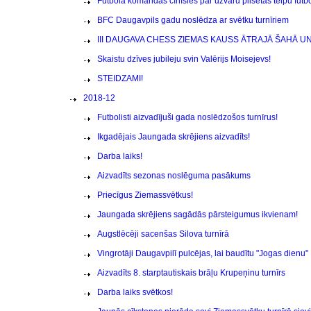
Futbola komandas cīnīsies par uzvaru pilsētas telpu fut
BFC Daugavpils gadu noslēdza ar svētku turnīriem
III DAUGAVA CHESS ZIEMAS KAUSS ĀTRAJĀ ŠAHĀ UN
Skaistu dzīves jubileju svin Valērijs Moisejevs!
STEIDZAMI!
2018-12
Futbolisti aizvadījuši gada noslēdzošos turnīrus!
Ikgadējais Jaungada skrējiens aizvadīts!
Darba laiks!
Aizvadīts sezonas noslēguma pasākums
Priecīgus Ziemassvētkus!
Jaungada skrējiens sagādās pārsteigumus ikvienam!
Augstlēcēji sacenšas Silova turnīrā
Vingrotāji Daugavpilī pulcējas, lai baudītu "Jogas dienu"
Aizvadīts 8. starptautiskais brāļu Krupeņinu turnīrs
Darba laiks svētkos!