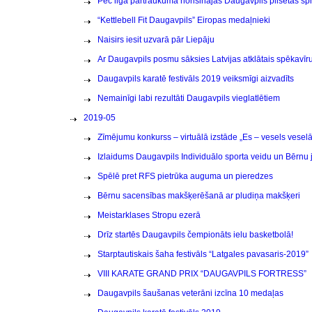
Pēc ilga pārtraukuma norisinājās Daugavpils pilsētas sp
“Kettlebell Fit Daugavpils” Eiropas medaļnieki
Naisirs iesit uzvarā pār Liepāju
Ar Daugavpils posmu sāksies Latvijas atklātais spēkavī
Daugavpils karatē festivāls 2019 veiksmīgi aizvadīts
Nemainīgi labi rezultāti Daugavpils vieglatlētiem
2019-05
Zīmējumu konkurss – virtuālā izstāde „Es – vesels veselā
Izlaidums Daugavpils Individuālo sporta veidu un Bērnu 
Spēlē pret RFS pietrūka auguma un pieredzes
Bērnu sacensības makšķerēšanā ar pludiņa makšķeri
Meistarklases Stropu ezerā
Drīz startēs Daugavpils čempionāts ielu basketbolā!
Starptautiskais šaha festivāls “Latgales pavasaris-2019”
VIII KARATE GRAND PRIX “DAUGAVPILS FORTRESS”
Daugavpils šaušanas veterāni izcīna 10 medaļas