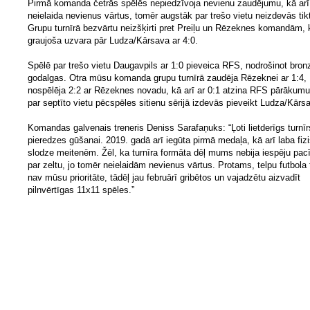
Pirmā komanda četrās spēlēs nepiedzīvoja nevienu zaudējumu, kā arī
neielaida nevienus vārtus, tomēr augstāk par trešo vietu neizdevās tik
Grupu turnīrā bezvārtu neizšķirti pret Preiļu un Rēzeknes komandām, 
graujoša uzvara pār Ludza/Kārsava ar 4:0.
Spēlē par trešo vietu Daugavpils ar 1:0 pieveica RFS, nodrošinot bron
godalgas. Otra mūsu komanda grupu turnīrā zaudēja Rēzeknei ar 1:4,
nospēlēja 2:2 ar Rēzeknes novadu, kā arī ar 0:1 atzina RFS pārākumu
par septīto vietu pēcspēles sitienu sērijā izdevās pieveikt Ludza/Kārs
Komandas galvenais treneris Deniss Sarafaņuks: “Ļoti lietderīgs turnīr
pieredzes gūšanai. 2019. gadā arī iegūta pirmā medaļa, kā arī laba fiz
slodze meitenēm. Žēl, ka turnīra formāta dēļ mums nebija iespēju pacī
par zeltu, jo tomēr neielaidām nevienus vārtus. Protams, telpu futbola t
nav mūsu prioritāte, tādēļ jau februārī gribētos un vajadzētu aizvadīt
pilnvērtīgas 11x11 spēles.”