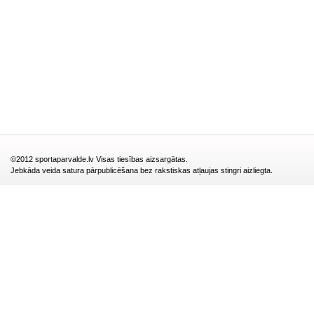
©2012 sportaparvalde.lv Visas tiesības aizsargātas.
Jebkāda veida satura pārpublicēšana bez rakstiskas atļaujas stingri aizliegta.