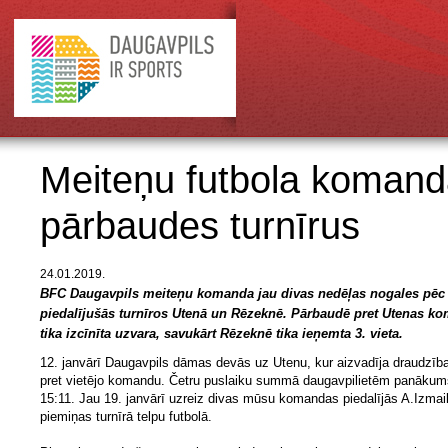
Meiteņu futbola komand
pārbaudes turnīrus
24.01.2019.
BFC Daugavpils meiteņu komanda jau divas nedēļas nogales pēc 
piedalījušās turnīros Utenā un Rēzeknē. Pārbaudē pret Utenas k
tika izcīnīta uzvara, savukārt Rēzeknē tika ieņemta 3. vieta.
12. janvārī Daugavpils dāmas devās uz Utenu, kur aizvadīja draudzība
pret vietējo komandu. Četru puslaiku summā daugavpilietēm panākum
15:11. Jau 19. janvārī uzreiz divas mūsu komandas piedalījās A.Izmai
piemiņas turnīrā telpu futbolā.