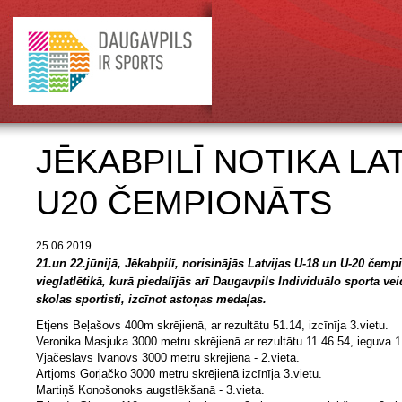
JĒKABPILĪ NOTIKA LA
U20 ČEMPIONĀTS
25.06.2019.
21.un 22.jūnijā, Jēkabpilī, norisinājās Latvijas U-18 un U-20 čemp
vieglatlētikā, kurā piedalījās arī Daugavpils Individuālo sporta ve
skolas sportisti, izcīnot astoņas medaļas.
Etjens Beļašovs 400m skrējienā, ar rezultātu 51.14, izcīnīja 3.vietu.
Veronika Masjuka 3000 metru skrējienā ar rezultātu 11.46.54, ieguva 1
Vjačeslavs Ivanovs 3000 metru skrējienā - 2.vieta.
Artjoms Gorjačko 3000 metru skrējienā izcīnīja 3.vietu.
Martiņš Konošonoks augstlēkšanā - 3.vieta.