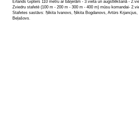
Erlands Gipters 110 metru ar bārjerām - 3.vieta un augstlēkšanā - 2.vie
Zviedru stafetē (100 m - 200 m - 300 m - 400 m) mūsu komandai- 2.vie
Stafetes sastāvs: Ņikita Ivanovs, Ņikita Bogdanovs, Artūrs Krjancjus,
Beļašovs.