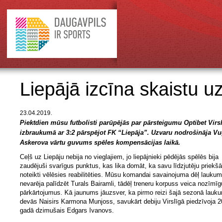
Liepājā izcīna skaistu u
23.04.2019.
Piektdien mūsu futbolisti parūpējās par pārsteigumu Optibet Virsl
izbraukumā ar 3:2 pārspējot FK “Liepāja”. Uzvaru nodrošināja V
Askerova vārtu guvums spēles kompensācijas laikā.
Ceļš uz Liepāju nebija no vieglajiem, jo liepājnieki pēdējās spēlēs bija
zaudējuši svarīgus punktus, kas lika domāt, ka savu līdzjutēju priekšā
noteikti vēlēsies reabilitēties. Mūsu komandai savainojuma dēļ lauku
nevarēja palīdzēt Turals Bairamli, tādēļ treneru korpuss veica nozīmī
pārkārtojumus. Kā jaunums jāuzsver, ka pirmo reizi šajā sezonā lauk
devās Naisirs Karmona Munjoss, savukārt debiju Virslīgā piedzīvoja 2
gadā dzimušais Edgars Ivanovs.