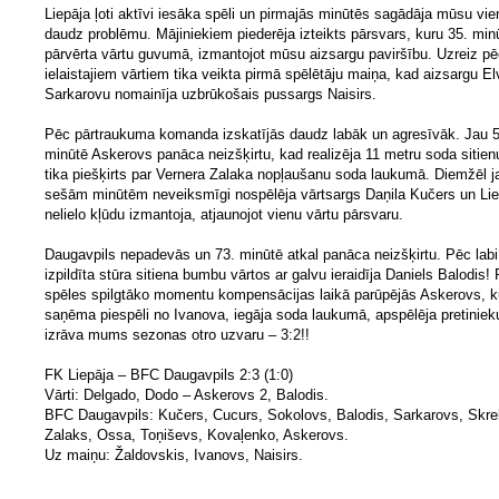
Liepāja ļoti aktīvi iesāka spēli un pirmajās minūtēs sagādāja mūsu vie
daudz problēmu. Mājiniekiem piederēja izteikts pārsvars, kuru 35. minū
pārvērta vārtu guvumā, izmantojot mūsu aizsargu paviršību. Uzreiz pē
ielaistajiem vārtiem tika veikta pirmā spēlētāju maiņa, kad aizsargu El
Sarkarovu nomainīja uzbrūkošais pussargs Naisirs.
Pēc pārtraukuma komanda izskatījās daudz labāk un agresīvāk. Jau 5
minūtē Askerovs panāca neizšķirtu, kad realizēja 11 metru soda sitien
tika piešķirts par Vernera Zalaka nopļaušanu soda laukumā. Diemžēl j
sešām minūtēm neveiksmīgi nospēlēja vārtsargs Daņila Kučers un Lie
nelielo kļūdu izmantoja, atjaunojot vienu vārtu pārsvaru.
Daugavpils nepadevās un 73. minūtē atkal panāca neizšķirtu. Pēc labi
izpildīta stūra sitiena bumbu vārtos ar galvu ieraidīja Daniels Balodis! 
spēles spilgtāko momentu kompensācijas laikā parūpējās Askerovs, k
saņēma piespēli no Ivanova, iegāja soda laukumā, apspēlēja pretiniek
izrāva mums sezonas otro uzvaru – 3:2!!
FK Liepāja – BFC Daugavpils 2:3 (1:0)
Vārti: Delgado, Dodo – Askerovs 2, Balodis.
BFC Daugavpils: Kučers, Cucurs, Sokolovs, Balodis, Sarkarovs, Skre
Zalaks, Ossa, Toņiševs, Kovaļenko, Askerovs.
Uz maiņu: Žaldovskis, Ivanovs, Naisirs.