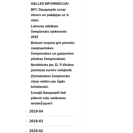
HALLES INFORMĀCIJA!
BFC Daugavpils uzvar
viesos un pakāpjas uz 4.
vietu
Lietuvas atklātais
čempionāts taekvondo
2019
Bokseri turpina gūt pieredzi
starptautiskos
čempionātos un gatavoties
pilsētas čempionātam
Noslēdzies jau 11. F.Vilcāna
piemiņas turnīrs volejbolā
Ziemeļvalstu čempionāts
cīņas veidos jau šajās
brīvdienās!
5.maijā Daugavpilī tiek
plānoti ceļu satiksmes
ierobežojumi!
2019-04
2019-03
2019-02