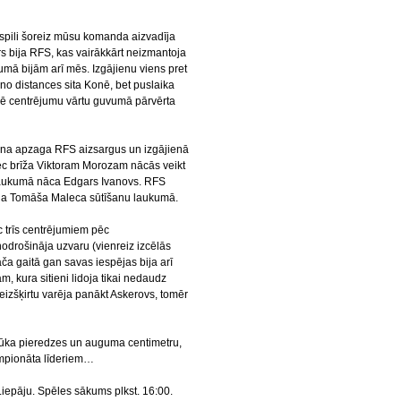
tspili šoreiz mūsu komanda aizvadīja
rs bija RFS, kas vairākkārt neizmantoja
umā bijām arī mēs. Izgājienu viens pret
no distances sita Konē, bet puslaika
onē centrējumu vārtu guvumā pārvērta
mona apzaga RFS aizsargus un izgājienā
ēc brīža Viktoram Morozam nācās veikt
 laukumā nāca Edgars Ivanovs. RFS
ēja Tomāša Maleca sūtīšanu laukumā.
c trīs centrējumiem pēc
nodrošināja uzvaru (vienreiz izcēlās
ača gaitā gan savas iespējas bija arī
m, kura sitieni lidoja tikai nedaudz
zšķirtu varēja panākt Askerovs, tomēr
trūka pieredzes un auguma centimetru,
čempionāta līderiem…
iepāju. Spēles sākums plkst. 16:00.