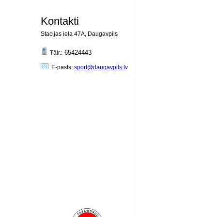
Kontakti
Stacijas iela 47A, Daugavpils
65424443
Tālr.:
E-pasts:
sport@daugavpils.lv