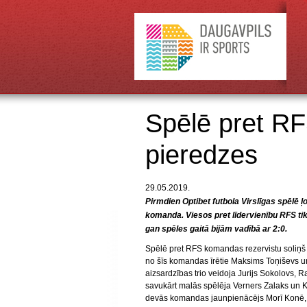
Spēlē pret R
pieredzes
29.05.2019.
Pirmdien Optibet futbola Virslīgas spēlē 
komanda. Viesos pret līdervienību RFS tik
gan spēles gaitā bijām vadībā ar 2:0.
Spēlē pret RFS komandas rezervistu soliņš bi
no šīs komandas īrētie Maksims Toņiševs un
aizsardzības trio veidoja Jurijs Sokolovs, 
savukārt malās spēlēja Verners Zalaks un Kir
devās komandas jaunpienācējs Morī Konē, 