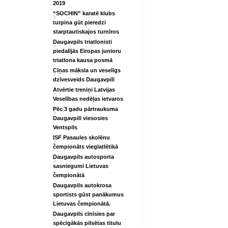
2019
“SOCHIN” karatē klubs
turpina gūt pieredzi
starptautiskajos turnīros
Daugavpils triatlonisti
piedalījās Eiropas junioru
triatlona kausa posmā
Cīņas māksla un veselīgs
dzīvesveids Daugavpilī
Atvērtie treniņi Latvijas
Veselības nedēļas ietvaros
Pēc 3 gadu pārtraukuma
Daugavpilī viesosies
Ventspils
ISF Pasaules skolēnu
čempionāts vieglatlētikā
Daugavpils autosporta
sasniegumi Lietuvas
čempionātā
Daugavpils autokrosa
sportists gūst panākumus
Lietuvas čempionātā.
Daugavpils cīnīsies par
spēcīgākās pilsētas titulu