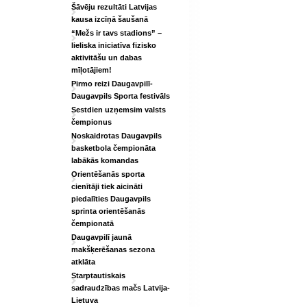
Šāvēju rezultāti Latvijas
kausa izcīņā šaušanā
“Mežs ir tavs stadions” –
lieliska iniciatīva fizisko
aktivitāšu un dabas
mīļotājiem!
Pirmo reizi Daugavpilī-
Daugavpils Sporta festivāls
Sestdien uzņemsim valsts
čempionus
Noskaidrotas Daugavpils
basketbola čempionāta
labākās komandas
Orientēšanās sporta
cienītāji tiek aicināti
piedalīties Daugavpils
sprinta orientēšanās
čempionatā
Daugavpilī jaunā
makšķerēšanas sezona
atklāta
Starptautiskais
sadraudzības mačs Latvija-
Lietuva