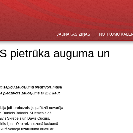
JAUNĀKĀS ZIŅAS
NOTIKUMU KALE
FS pietrūka auguma un
ļoti sāpīgu zaudējumu piedzīvoja mūsu
a piedzīvots zaudējums ar 2:3, kaut
ja ļoti ierobežots, jo palīdzēt nevarēja
 Daniels Balodis. Šī iemesla dēļ
Raivis Skrebels un Dāvis Cucurs,
ils Iļjins. Otro reizi sezonā laukumā
kurš veidoja uzbrukuma duetu ar