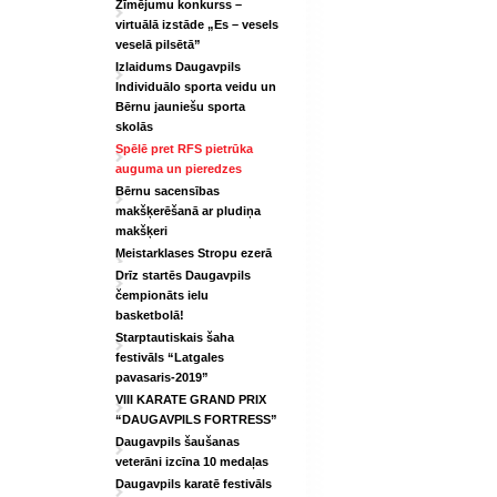
Zīmējumu konkurss –
virtuālā izstāde „Es – vesels
veselā pilsētā”
Izlaidums Daugavpils
Individuālo sporta veidu un
Bērnu jauniešu sporta
skolās
Spēlē pret RFS pietrūka
auguma un pieredzes
Bērnu sacensības
makšķerēšanā ar pludiņa
makšķeri
Meistarklases Stropu ezerā
Drīz startēs Daugavpils
čempionāts ielu
basketbolā!
Starptautiskais šaha
festivāls “Latgales
pavasaris-2019”
VIII KARATE GRAND PRIX
“DAUGAVPILS FORTRESS”
Daugavpils šaušanas
veterāni izcīna 10 medaļas
Daugavpils karatē festivāls