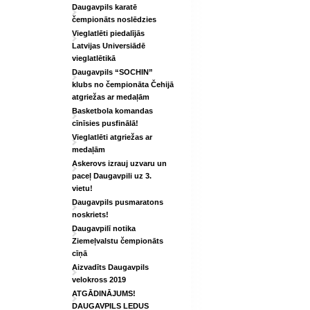
Daugavpils karatē
čempionāts noslēdzies
Vieglatlēti piedalījās
Latvijas Universiādē
vieglatlētikā
Daugavpils “SOCHIN”
klubs no čempionāta Čehijā
atgriežas ar medaļām
Basketbola komandas
cīnīsies pusfinālā!
Vieglatlēti atgriežas ar
medaļām
Askerovs izrauj uzvaru un
paceļ Daugavpili uz 3.
vietu!
Daugavpils pusmaratons
noskriets!
Daugavpilī notika
Ziemeļvalstu čempionāts
cīņā
Aizvadīts Daugavpils
velokross 2019
ATGĀDINĀJUMS!
DAUGAVPILS LEDUS