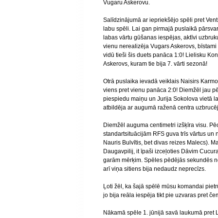
Vugaru Askerovu.
Salīdzinājumā ar iepriekšējo spēli pret Ven
labu spēli. Lai gan pirmajā puslaikā pārsva
labas vārtu gūšanas iespējas, aktīvi uzbruk
vienu nerealizēja Vugars Askerovs, bīstami 
vidū tieši šis duets panāca 1:0! Lielisku K
Askerovs, kuram tie bija 7. vārti sezonā!
Otrā puslaika ievadā veiklais Naisirs Kar
viens pret vienu panāca 2:0! Diemžēl jau p
piespiedu maiņu un Jurija Sokolova vietā
atbildēja ar augumā raženā centra uzbruc
Diemžēl auguma centimetri izšķīra visu. Pē
standartsituācijām RFS guva trīs vārtus un 
Nauris Bulvītis, bet divas reizes Malecs). M
Daugavpilij, it īpaši izceļoties Dāvim Cucura
garām mērķim. Spēles pēdējās sekundēs nei
arī viņa sitiens bija nedaudz neprecīzs.
Ļoti žēl, ka šajā spēlē mūsu komandai pie
jo bija reāla iespēja tikt pie uzvaras pret 
Nākamā spēle 1. jūnijā savā laukumā pret L