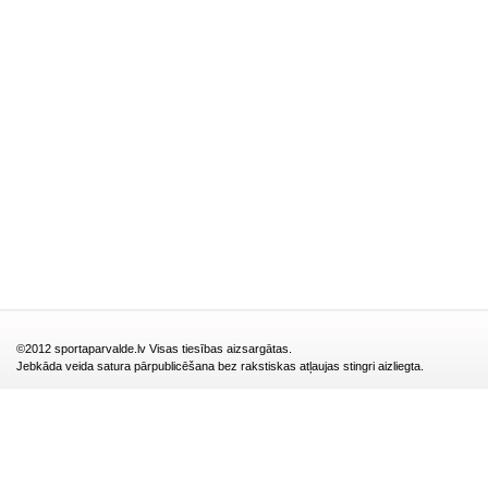
©2012 sportaparvalde.lv Visas tiesības aizsargātas.
Jebkāda veida satura pārpublicēšana bez rakstiskas atļaujas stingri aizliegta.