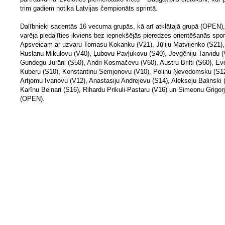
trim gadiem notika Latvijas čempionāts sprintā.
Dalībnieki sacentās 16 vecuma grupās, kā arī atklātajā grupā (OPEN),
varēja piedalīties ikviens bez iepriekšējās pieredzes orientēšanās spor
Apsveicam ar uzvaru Tomasu Kokanku (V21), Jūliju Matvijenko (S21),
Ruslanu Mikulovu (V40), Ļubovu Pavļukovu (S40), Jevģēniju Tarvidu (
Gundegu Jurāni (S50), Andri Kosmačevu (V60), Austru Brilti (S60), Ev
Kuberu (S10), Konstantinu Semjonovu (V10), Polinu Ņevedomsku (S12
Artjomu Ivanovu (V12), Anastasiju Andrejevu (S14), Alekseju Balinski 
Karīnu Beinari (S16), Rihardu Prikuli-Pastaru (V16) un Simeonu Grigor
(OPEN).