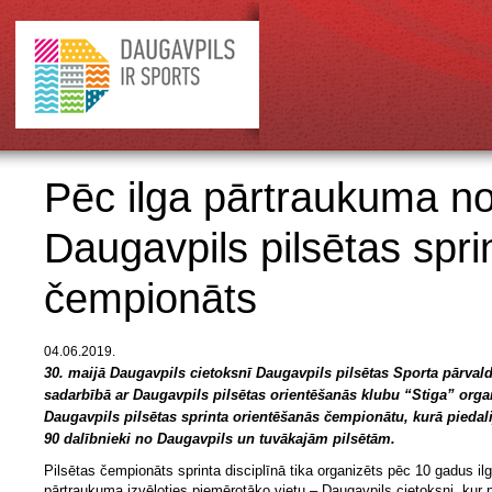
Pēc ilga pārtraukuma no
Daugavpils pilsētas spri
čempionāts
04.06.2019.
30. maijā Daugavpils cietoksnī Daugavpils pilsētas Sporta pārval
sadarbībā ar Daugavpils pilsētas orientēšanās klubu “Stiga” orga
Daugavpils pilsētas sprinta orientēšanās čempionātu, kurā piedal
90 dalībnieki no Daugavpils un tuvākajām pilsētām.
Pilsētas čempionāts sprinta disciplīnā tika organizēts pēc 10 gadus il
pārtraukuma izvēloties piemērotāko vietu – Daugavpils cietoksni, kur 