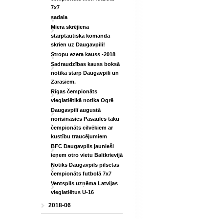
7x7
sadala
Miera skrējiena
starptautiskā komanda
skrien uz Daugavpili!
Stropu ezera kauss -2018
Sadraudzības kauss boksā
notika starp Daugavpili un
Zarasiem.
Rīgas čempionāts
vieglatlētikā notika Ogrē
Daugavpilī augustā
norisināsies Pasaules taku
čempionāts cilvēkiem ar
kustību traucējumiem
BFC Daugavpils jaunieši
ieņem otro vietu Baltkrievijā
Notiks Daugavpils pilsētas
čempionāts futbolā 7x7
Ventspils uzņēma Latvijas
vieglatlētus U-16
2018-06