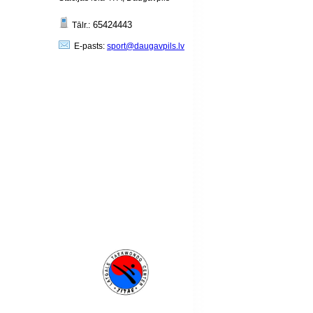
65424443
Tālr.:
E-pasts:
sport@daugavpils.lv