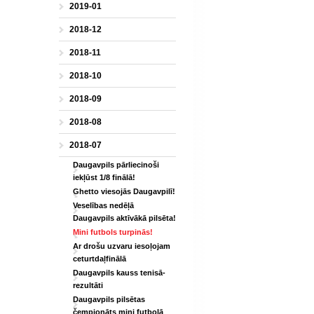
2019-01
2018-12
2018-11
2018-10
2018-09
2018-08
2018-07
Daugavpils pārliecinoši
iekļūst 1/8 finālā!
Ghetto viesojās Daugavpilī!
Veselības nedēļā
Daugavpils aktīvākā pilsēta!
Mini futbols turpinās!
Ar drošu uzvaru iesoļojam
ceturtdaļfinālā
Daugavpils kauss tenisā-
rezultāti
Daugavpils pilsētas
čempionāts mini futbolā