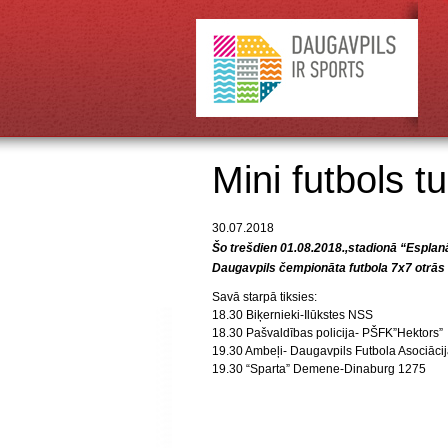
Mini futbols t
30.07.2018
Šo trešdien 01.08.2018.,stadionā “Esplanā
Daugavpils čempionāta futbola 7x7 otrās 
Savā starpā tiksies:
18.30 Biķernieki-Ilūkstes NSS
18.30 Pašvaldības policija- PŠFK”Hektors”
19.30 Ambeļi- Daugavpils Futbola Asociāci
19.30 “Sparta” Demene-Dinaburg 1275