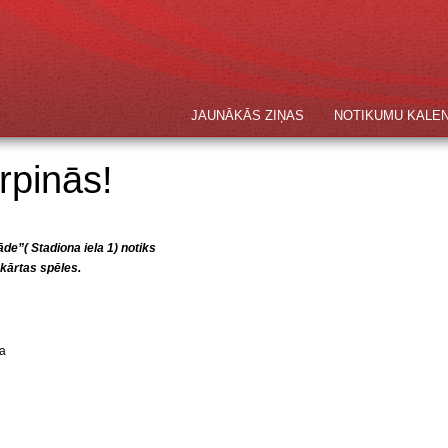
JAUNĀKĀS ZIŅAS
NOTIKUMU KALE
urpinās!
de”( Stadiona iela 1) notiks
kārtas spēles.
ja