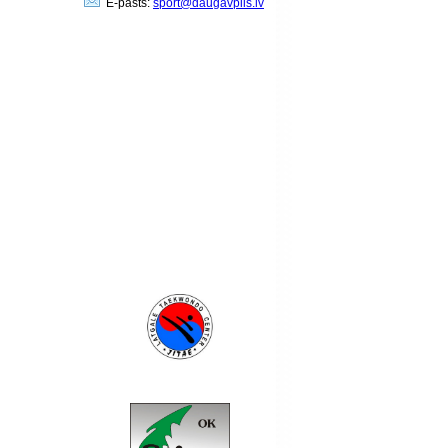
E-pasts:
sport@daugavpils.lv