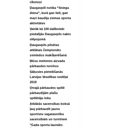
cīkstoņi
Daugavpilī notika “Sniega
diena”, kurā gan lieli, gan
mazi baudīja ziemas sporta
aktivitātes
Vairāk kā 100 dalībnieki
piedalījās Daugavpils nakts
slēpojumā
Daugavpils pilsētas
atklātais čempionāts
zemledus makšķerēšanā
Mūsu meitenes aizvada
pārbaudes turnīrus
Sākusies pieteikšanās
Latvijas Veselības nedēļai
2019
Otrajā pārbaudes spēlē
pārbaudījām plašu
spēlētāju loku
Atklātās sacensības boksā
ļauj pārbaudīt jauno
sportistu sagatavotību
sacensībām un turnīriem
"Gada sporta laureāts