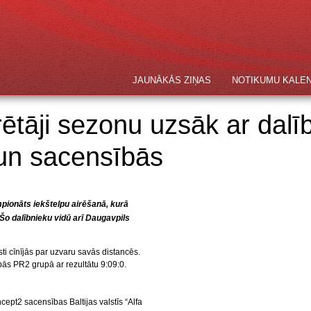
JAUNĀKĀS ZIŅAS
NOTIKUMU KALE
rētāji sezonu uzsāk ar dalī
un sacensībās
mpionāts iekštelpu airēšanā, kurā
 Šo dalībnieku vidū arī Daugavpils
ti cīnījās par uzvaru savās distancēs.
bās PR2 grupā ar rezultātu 9:09:0.
cept2 sacensības Baltijas valstīs “Alfa