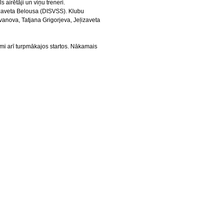
 airētāji un viņu treneri.
eļizaveta Belousa (DISVSS). Klubu
vanova, Tatjana Grigorjeva, Jeļizaveta
mi arī turpmākajos startos. Nākamais