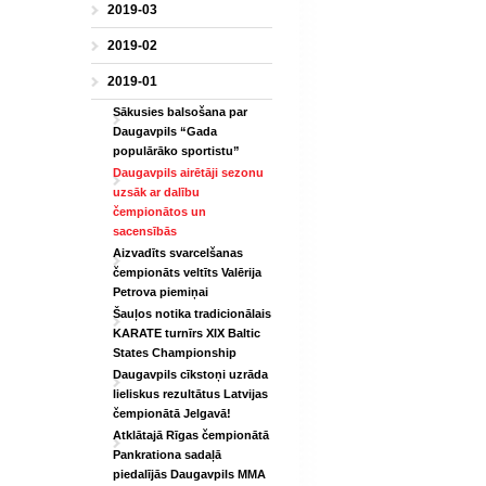
2019-03
2019-02
2019-01
Sākusies balsošana par
Daugavpils “Gada
populārāko sportistu”
Daugavpils airētāji sezonu
uzsāk ar dalību
čempionātos un
sacensībās
Aizvadīts svarcelšanas
čempionāts veltīts Valērija
Petrova piemiņai
Šauļos notika tradicionālais
KARATE turnīrs XIX Baltic
States Championship
Daugavpils cīkstoņi uzrāda
lieliskus rezultātus Latvijas
čempionātā Jelgavā!
Atklātajā Rīgas čempionātā
Pankrationa sadaļā
piedalījās Daugavpils MMA