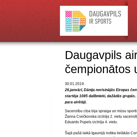
Daugavpils ai
čempionātos 
30.01.2019.
26.janvārī, Dānija norisinājās Eiropas če
startēja 1085 dalībnieki, dažādās grupās.
para airētāji.
Sacensību cīņa bija spraiga un mūsu sportis
Žanna Cvečkovska izcīnīja 2. vietu sacensī
Eduards Pupels izcīnīja 4. vietu.
Šajā pašā laikā Igaunijā notika lielākās Con