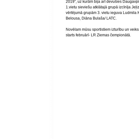
2019”, uz kurām bija arī devušies Daugavpils
1.vietu sieviešu atklātajā grupā izcīnīja J
vērtējumā grupām 3. vietu ieguva Ludmila I
Belousa, Diāna Bulaša/ LATC.
Novēlam mūsu sportistiem izturību un veiks
starts februārī- LR Ziemas čempionātā.