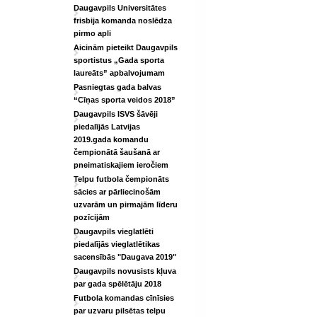
Daugavpils Universitātes
frisbija komanda noslēdza
pirmo apli
Aicinām pieteikt Daugavpils
sportistus „Gada sporta
laureāts” apbalvojumam
Pasniegtas gada balvas
“Cīņas sporta veidos 2018”
Daugavpils ISVS šāvēji
piedalījās Latvijas
2019.gada komandu
čempionātā šaušanā ar
pneimatiskajiem ieročiem
Telpu futbola čempionāts
sācies ar pārliecinošām
uzvarām un pirmajām līderu
pozīcijām
Daugavpils vieglatlēti
piedalījās vieglatlētikas
sacensībās "Daugava 2019"
Daugavpils novusists kļuva
par gada spēlētāju 2018
Futbola komandas cīnīsies
par uzvaru pilsētas telpu