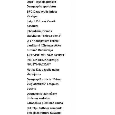
2018"- iespēja pieteikt
Daugavpils sportistus
BFC Daugavpils briest
Virslīgai
Laipni lūdzam Karatē
pasaulē!
Izbaudīsim ziemas
aktivitātes "Sniega dienā"
U-17 hokejistiem lieliski
panākumi “Ziemassvētku
turnīrā” Baltkrievijā
AKTĪVISTI VĒL VAR PASPĒT
PIETEIKTIES KAMPAŅAI
“KUSTI-NĀCIJA!”
Notiks Daugavpils nakts
slēpojums
Daugavpilī noticis “Bērnu
Vieglatlētikas” Latgales
posms
Daugavpils jauniešiem
tituls un sudrabs
J.Docenko piemiņas kausā
DU telpu futbola komanda
piedalījās turnīrā Salaspilī