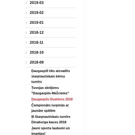
2019-03
2019-02
2019-01
2018-12
2018-11
2018-10
2018-09
Daugavpilī tiks aizvadīts
starptautiskais bērnu
turnīrs
Tuvojas skrējiens
"Daugavpils-Mežciems"
Daugavpils Duatlons 2018
Čempionāts turpinās ar
jaunām spēlēm
III Starptautiskais turnīrs
Dinaburga kauss 2018
Jauni sporta laukumi un
iespējas!