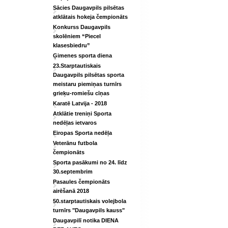
Sācies Daugavpils pilsētas
atklātais hokeja čempionāts
Konkurss Daugavpils
skolēniem “Piecel
klasesbiedru”
Ģimenes sporta diena
23.Starptautiskais
Daugavpils pilsētas sporta
meistaru piemiņas turnīrs
grieķu-romiešu cīņas
Karatē Latvija - 2018
Atklātie treniņi Sporta
nedēļas ietvaros
Eiropas Sporta nedēļa
Veterānu futbola
čempionāts
Sporta pasākumi no 24. līdz
30.septembrim
Pasaules čempionāts
airēšanā 2018
50.starptautiskais volejbola
turnīrs "Daugavpils kauss"
Daugavpilī notika DIENA