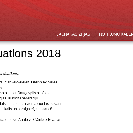
JAUNĀKĀS ZIŅAS
NOTIKUMU KALE
uatlons 2018
s duatlons.
auc ar velo-skrien. Dalībnieki varēs
u.
ojoties ar Daugavpils pilsētas
jas Triatlona federāciju.
tuls duatlonā un vienlaicīgi tas būs arī
ku skaits un spraiga cīņa distancē.
 pa e-pastu:
Anatoly58@inbox.lv
vai arī