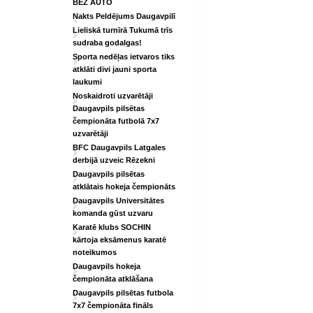
BEZ AUTO
Nakts Peldējums Daugavpilī
Lieliskā turnīrā Tukumā trīs
sudraba godalgas!
Sporta nedēļas ietvaros tiks
atklāti divi jauni sporta
laukumi
Noskaidroti uzvarētāji
Daugavpils pilsētas
čempionāta futbolā 7x7
uzvarētāji
BFC Daugavpils Latgales
derbijā uzveic Rēzekni
Daugavpils pilsētas
atklātais hokeja čempionāts
Daugavpils Universitātes
komanda gūst uzvaru
Karatē klubs SOCHIN
kārtoja eksāmenus karatē
noteikumos
Daugavpils hokeja
čempionāta atklāšana
Daugavpils pilsētas futbola
7x7 čempionāta fināls