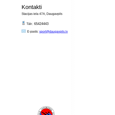
Kontakti
Stacijas iela 47A, Daugavpils
65424443
Tālr.:
E-pasts:
sport@daugavpils.lv