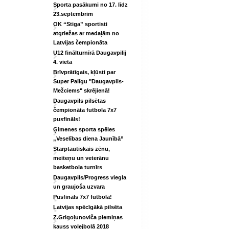
Sporta pasākumi no 17. līdz
23.septembrim
OK “Stiga” sportisti
atgriežas ar medaļām no
Latvijas čempionāta
U12 finālturnīrā Daugavpilij
4. vieta
Brīvprātīgais, kļūsti par
Super Palīgu "Daugavpils-
Mežciems" skrējienā!
Daugavpils pilsētas
čempionāta futbola 7x7
pusfināls!
Ģimenes sporta spēles
„Veselības diena Jaunībā”
Starptautiskais zēnu,
meiteņu un veterānu
basketbola turnīrs
Daugavpils/Progress viegla
un graujoša uzvara
Pusfināls 7x7 futbolā!
Latvijas spēcīgākā pilsēta
Z.Grigoļunoviča piemiņas
kauss volejbolā 2018