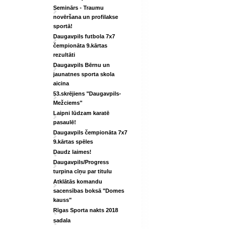
Seminārs - Traumu
novēršana un profilakse
sportā!
Daugavpils futbola 7x7
čempionāta 9.kārtas
rezultāti
Daugavpils Bērnu un
jaunatnes sporta skola
aicina
53.skrējiens "Daugavpils-
Mežciems"
Laipni lūdzam karatē
pasaulē!
Daugavpils čempionāta 7x7
9.kārtas spēles
Daudz laimes!
Daugavpils/Progress
turpina cīņu par titulu
Atklātās komandu
sacensības boksā "Domes
kauss"
Rīgas Sporta nakts 2018
sadala