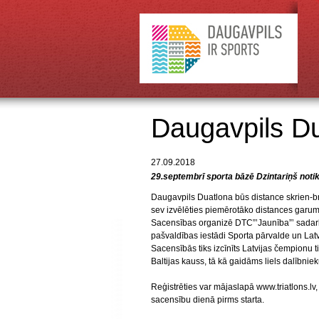
Daugavpils D
27.09.2018
29.septembrī sporta bāzē Dzintariņš notik
Daugavpils Duatlona būs distance skrien-br
sev izvēlēties piemērotāko distances garum
Sacensības organizē DTC”’Jaunība”’ sadarb
pašvaldības iestādi Sporta pārvalde un Latvi
Sacensībās tiks izcīnīts Latvijas čempionu ti
Baltijas kauss, tā kā gaidāms liels dalībnie
Reģistrēties var mājaslapā www.triatlons.lv,
sacensību dienā pirms starta.