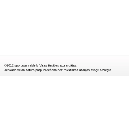
©2012 sportaparvalde.lv Visas tiesības aizsargātas.
Jebkāda veida satura pārpublicēšana bez rakstiskas atļaujas stingri aizliegta.