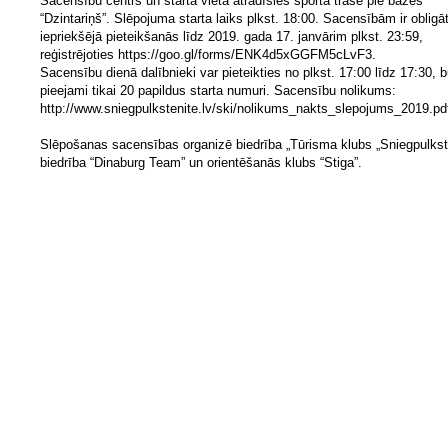
Sacensību centrs un starta vieta atradīsies sporta trasē pie bāzes
“Dzintariņš”. Slēpojuma starta laiks plkst. 18:00. Sacensībām ir obligā
iepriekšējā pieteikšanās līdz 2019. gada 17. janvārim plkst. 23:59,
reģistrējoties https://goo.gl/forms/ENK4d5xGGFM5cLvF3.
Sacensību dienā dalībnieki var pieteikties no plkst. 17:00 līdz 17:30, 
pieejami tikai 20 papildus starta numuri. Sacensību nolikums:
http://www.sniegpulkstenite.lv/ski/nolikums_nakts_slepojums_2019.pd
Slēpošanas sacensības organizē biedrība „Tūrisma klubs „Sniegpulkste
biedrība “Dinaburg Team” un orientēšanās klubs “Stiga”.