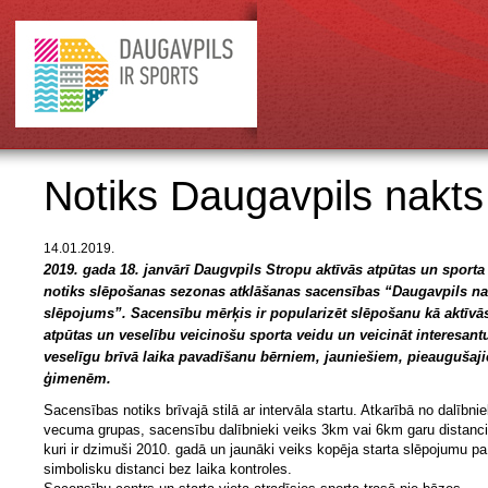
Notiks Daugavpils nakts
14.01.2019.
2019. gada 18. janvārī Daugvpils Stropu aktīvās atpūtas un sporta
notiks slēpošanas sezonas atklāšanas sacensības “Daugavpils na
slēpojums”. Sacensību mērķis ir popularizēt slēpošanu kā aktīvā
atpūtas un veselību veicinošu sporta veidu un veicināt interesant
veselīgu brīvā laika pavadīšanu bērniem, jauniešiem, pieaugušaj
ģimenēm.
Sacensības notiks brīvajā stilā ar intervāla startu. Atkarībā no dalībni
vecuma grupas, sacensību dalībnieki veiks 3km vai 6km garu distanci.
kuri ir dzimuši 2010. gadā un jaunāki veiks kopēja starta slēpojumu pa
simbolisku distanci bez laika kontroles.