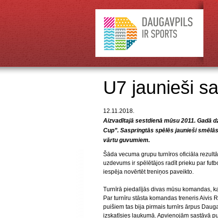
U7 jaunieši s
12.11.2018.
Aizvadītajā sestdienā mūsu 2011. Gadā dzi
Cup”. Saspringtās spēlēs jaunieši smēlās v
vārtu guvumiem.
Šāda vecuma grupu turnīros oficiāla rezultāt
uzdevums ir spēlētājos radīt prieku par futb
iespēja novērtēt treniņos paveikto.
Turnīrā piedalījās divas mūsu komandas, ka
Par turnīru stāsta komandas treneris Aivi
puišiem tas bija pirmais turnīrs ārpus Daugav
izskatīsies laukumā. Apvienojām sastāvā p