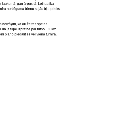
 laukumā, gan ārpus tā. Ļoti patika
nīra noslēguma bērnu sejās bija prieks.
s neizšķirti, kā arī četrās spēlēs
 un jāslīpē izpratne par futbolu! Līdz
plāno piedalīties vēl vienā turnīrā.