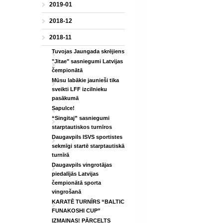
2019-01
2018-12
2018-11
Tuvojas Jaungada skrējiens
"Jitae" sasniegumi Latvijas
čempionātā
Mūsu labākie jaunieši tika
sveikti LFF izcilnieku
pasākumā
Sapulce!
“Singitaj” sasniegumi
starptautiskos turnīros
Daugavpils ISVS sportistes
sekmīgi startē starptautiskā
turnīrā
Daugavpils vingrotājas
piedalījās Latvijas
čempionātā sporta
vingrošanā
KARATĒ TURNĪRS “BALTIC
FUNAKOSHI CUP”
IZMAIŅAS! PĀRCELTS