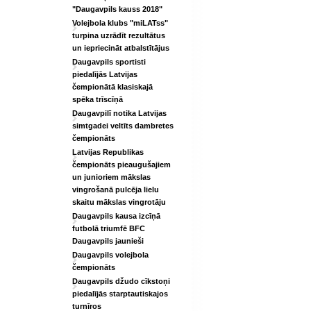
"Daugavpils kauss 2018"
Volejbola klubs "miLATss"
turpina uzrādīt rezultātus
un iepriecināt atbalstītājus
Daugavpils sportisti
piedalījās Latvijas
čempionātā klasiskajā
spēka trīscīņā
Daugavpilī notika Latvijas
simtgadei veltīts dambretes
čempionāts
Latvijas Republikas
čempionāts pieaugušajiem
un junioriem mākslas
vingrošanā pulcēja lielu
skaitu mākslas vingrotāju
Daugavpils kausa izcīņā
futbolā triumfē BFC
Daugavpils jaunieši
Daugavpils volejbola
čempionāts
Daugavpils džudo cīkstoņi
piedalījās starptautiskajos
turnīros