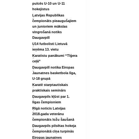
pulcēs U-10 un U-11
hokejistus
Latvijas Republikas
čempionāts pieaugušajiem
un junioriem mākslas
vingrošanā notiks
Daugavpilī
U14 futbolisti Lietuvā
ieņēma 13. vietu
Karatistu panākumi “Tīģera
ceļā”
Daugavpilī notika Eiropas
Jaunatnes basketbola līga,
U-18 grupā
Karatē starptautiskais
praktiskais seminārs
Daugavpils kļūst par 1.
līgas čempioniem
Rīgā noticis Latvijas
2018.gada veterānu
čempionāts ložu šaušanā
Daugavpils pilsētas hokeja
čempionātā cīņa turpinās
Eiropas jaunatnes