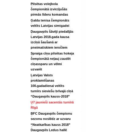
Pilsētas volejbola
čempionātā izvirzījušās
pirmās līderu komandas
Galda tenisa čempionāts
veltīts Latvijas simtgadei
Daugavpils šāvēji piedalījās
Latvijas 2018.gada kausa
izcīņā šaušanā ar
pneimatiskiem ieročiem
Spraiga cīņa pilsētas hokeja
čempionātā neļauj zaudēt
cīņassparu un vēlmi
uzvarēt
Latvijas Valsts
proklamēšanas
100.gadadienai veltīts
turnīrs sieviešu brīvajā cīņā
“Daugavpils kauss-2018”
U7 jaunieši sacentās turnīrā
Rīgā
BFC Daugavpils čempionu
sezonu noslēdz ar uzvaru
“Neatkarības kauss 2018”
Daugavpils Ledus hallē