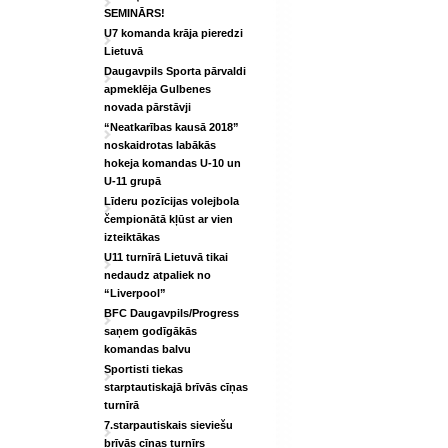
SEMINĀRS!
U7 komanda krāja pieredzi
Lietuvā
Daugavpils Sporta pārvaldi
apmeklēja Gulbenes
novada pārstāvji
“Neatkarības kausā 2018”
noskaidrotas labākās
hokeja komandas U-10 un
U-11 grupā
Līderu pozīcijas volejbola
čempionātā kļūst ar vien
izteiktākas
U11 turnīrā Lietuvā tikai
nedaudz atpaliek no
“Liverpool”
BFC Daugavpils/Progress
saņem godīgākās
komandas balvu
Sportisti tiekas
starptautiskajā brīvās cīņas
turnīrā
7.starpautiskais sieviešu
brīvās cīņas turnīrs