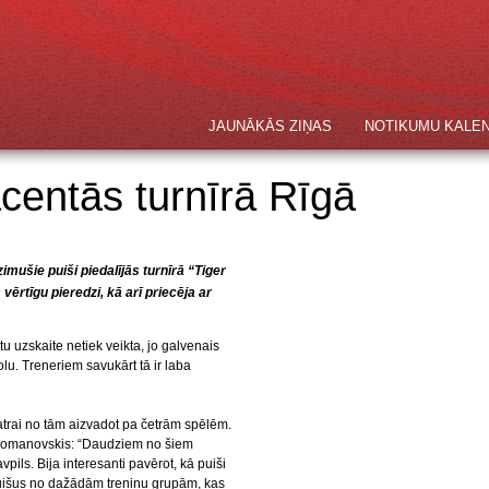
JAUNĀKĀS ZIŅAS
NOTIKUMU KALE
acentās turnīrā Rīgā
mušie puiši piedalījās turnīrā “Tiger
ērtīgu pieredzi, kā arī priecēja ar
u uzskaite netiek veikta, jo galvenais
olu. Treneriem savukārt tā ir laba
trai no tām aizvadot pa četrām spēlēm.
s Romanovskis: “Daudziem no šiem
pils. Bija interesanti pavērot, kā puiši
uišus no dažādām treniņu grupām, kas