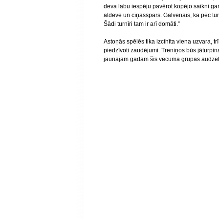
deva labu iespēju pavērot kopējo saikni gan
atdeve un cīņasspars. Galvenais, ka pēc tur
Šādi turnīri tam ir arī domāti.”
Astoņās spēlēs tika izcīnīta viena uzvara, trī
piedzīvoti zaudējumi. Treniņos būs jāturpina
jaunajam gadam šīs vecuma grupas audzēkņi 