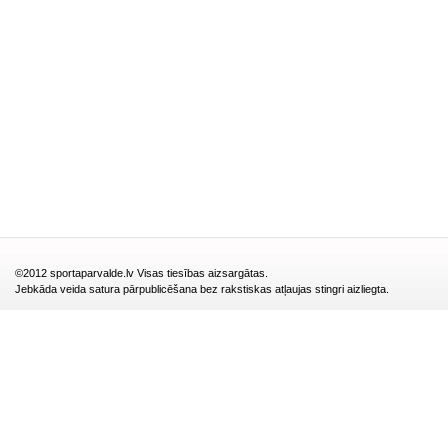
©2012 sportaparvalde.lv Visas tiesības aizsargātas.
Jebkāda veida satura pārpublicēšana bez rakstiskas atļaujas stingri aizliegta.