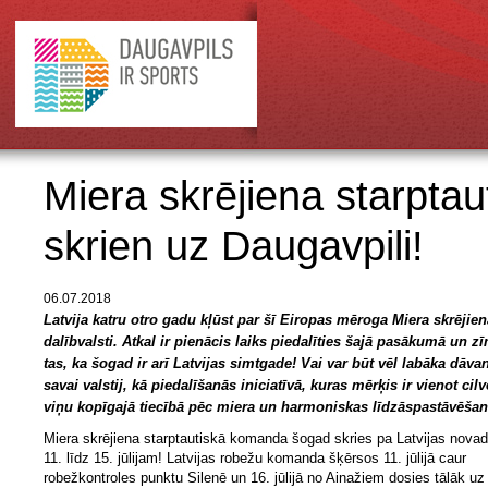
Miera skrējiena starpta
skrien uz Daugavpili!
06.07.2018
Latvija katru otro gadu kļūst par šī Eiropas mēroga Miera skrējien
dalībvalsti. Atkal ir pienācis laiks piedalīties šajā pasākumā un zī
tas, ka šogad ir arī Latvijas simtgade! Vai var būt vēl labāka dāva
savai valstij, kā piedalīšanās iniciatīvā, kuras mērķis ir vienot cil
viņu kopīgajā tiecībā pēc miera un harmoniskas līdzāspastāvēša
Miera skrējiena starptautiskā komanda šogad skries pa Latvijas nova
11. līdz 15. jūlijam! Latvijas robežu komanda šķērsos 11. jūlijā caur
robežkontroles punktu Silenē un 16. jūlijā no Ainažiem dosies tālāk uz