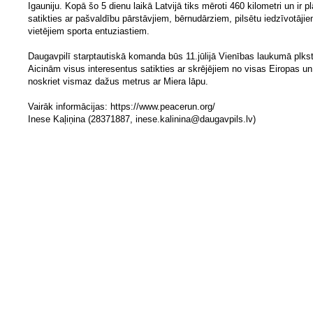
Igauniju. Kopā šo 5 dienu laikā Latvijā tiks mēroti 460 kilometri un ir p
satikties ar pašvaldību pārstāvjiem, bērnudārziem, pilsētu iedzīvotāji
vietējiem sporta entuziastiem.
Daugavpilī starptautiskā komanda būs 11.jūlijā Vienības laukumā plkst
Aicinām visus interesentus satikties ar skrējējiem no visas Eiropas un
noskriet vismaz dažus metrus ar Miera lāpu.
Vairāk informācijas: https://www.peacerun.org/
Inese Kaļiņina (28371887,
inese.kalinina@daugavpils.lv
)