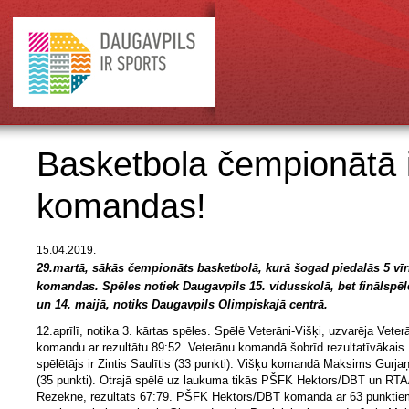
Basketbola čempionātā i
komandas!
15.04.2019.
29.martā, sākās čempionāts basketbolā, kurā šogad piedalās 5 vīr
komandas. Spēles notiek Daugavpils 15. vidusskolā, bet finālspēl
un 14. maijā, notiks Daugavpils Olimpiskajā centrā.
12.aprīlī, notika 3. kārtas spēles. Spēlē Veterāni-Višķi, uzvarēja Veter
komandu ar rezultātu 89:52. Veterānu komandā šobrīd rezultatīvākais
spēlētājs ir Zintis Saulītis (33 punkti). Višķu komandā Maksims Gurja
(35 punkti). Otrajā spēlē uz laukuma tikās PŠFK Hektors/DBT un RT
Rēzekne, rezultāts 67:79. PŠFK Hektors/DBT komandā ar 63 punktie