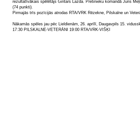
rezultatīvākais spēlētājs Gintars Lazda. Pretinieku komandā Juris Meļ
(74 punkti).
Pirmajās trīs pozīcijās atrodas RTA/VRK Rēzekne, Pilskalne un Veterā
Nākamās spēles jau pēc Lieldienām, 26. aprīlī, Daugavpils 15. viduss
17:30 PILSKALNE-VETERĀNI 19:00 RTA/VRK-VIŠĶI