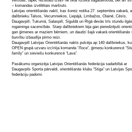
vērtības, tāpēc rezultātu izšķir ne tikai fiziskā sagatavotība, bet arī str
– komandas izvēlētais maršruts.
Latvijas orientēšanās naktī, kas šoreiz notika 27. septembra vakarā, 
dalībnieku Talsos, Vecumniekos, Liepājā, Limbažos, Olainē, Cēsīs,
Daugavpilī, Tukumā, Salaspilī, Siguldā un Rīgā devās trīs stundu ilgā
rogaininga sacensībās. Starp dalībniekiem bija gan pieredzējuši orientie
gan ģimenes ar maziem bērniem, un daudzi šajā vakarā orientēšanās 
burvību izbaudīja pirmo reizi.
Daugavpilī Latvijas Orientēšanās nakts pulcēja ap 140 dalībniekus, ku
OPEN grupā uzvaru izcīnīja komanda “Лоси”, ģimeņu konkurencē “Sti
family” un sieviešu konkurencē “Lava”.
Pasākumu organizēja Latvijas Orientēšanās federācija sadarbībā ar
Daugavpils Sporta pārvaldi, orientēšanās klubu “Stiga” un Latvijas Spo
federāciju padomi.