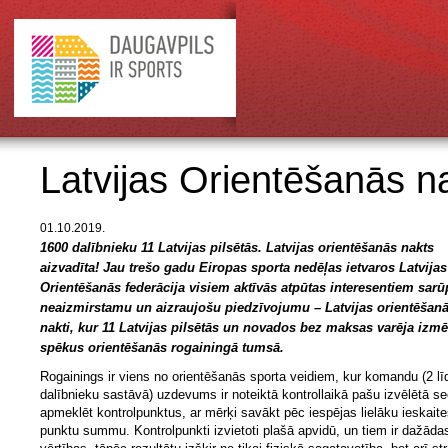
Latvijas Orientēšanās n
01.10.2019.
1600 dalībnieku 11 Latvijas pilsētās. Latvijas orientēšanās nakts
aizvadīta! Jau trešo gadu Eiropas sporta nedēļas ietvaros Latvijas
Orientēšanās federācija visiem aktīvās atpūtas interesentiem sarū
neaizmirstamu un aizraujošu piedzīvojumu – Latvijas orientēšan
nakti, kur 11 Latvijas pilsētās un novados bez maksas varēja izmē
spēkus orientēšanās rogainingā tumsā.
Rogainings ir viens no orientēšanās sporta veidiem, kur komandu (2 lī
dalībnieku sastāvā) uzdevums ir noteiktā kontrollaikā pašu izvēlētā s
apmeklēt kontrolpunktus, ar mērķi savākt pēc iespējas lielāku ieskait
punktu summu. Kontrolpunkti izvietoti plašā apvidū, un tiem ir dažāda