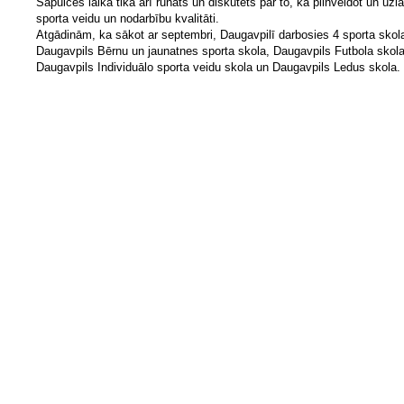
Sapulces laikā tika arī runāts un diskutēts par to, kā pilnveidot un uzl
sporta veidu un nodarbību kvalitāti.
Atgādinām, ka sākot ar septembri, Daugavpilī darbosies 4 sporta skol
Daugavpils Bērnu un jaunatnes sporta skola, Daugavpils Futbola skola
Daugavpils Individuālo sporta veidu skola un Daugavpils Ledus skola.