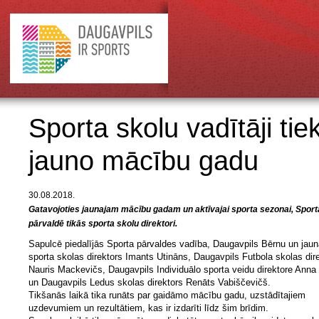
Sporta skolu vadītāji ti
jauno mācību gadu
30.08.2018.
Gatavojoties jaunajam mācību gadam un aktīvajai sporta sezonai, Sport
pārvaldē tikās sporta skolu direktori.
Sapulcē piedalījās Sporta pārvaldes vadība, Daugavpils Bērnu un jau
sporta skolas direktors Imants Utināns, Daugavpils Futbola skolas dir
Nauris Mackevičs, Daugavpils Individuālo sporta veidu direktore Anna
un Daugavpils Ledus skolas direktors Renāts Vabiščevičš.
Tikšanās laikā tika runāts par gaidāmo mācību gadu, uzstādītajiem
uzdevumiem un rezultātiem, kas ir izdarīti līdz šim brīdim.