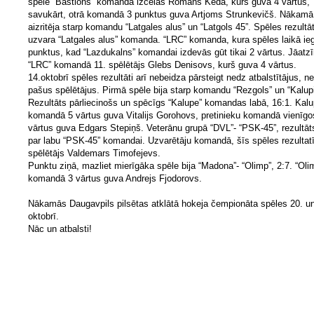
spēlē “Bastions” komandā izcēlās Romans Keda, kurš guva 4 vārtus,
savukārt, otrā komandā 3 punktus guva Artjoms Strunkevičš. Nākamā
aizritēja starp komandu “Latgales alus” un “Latgols 45”. Spēles rezultāt
uzvara “Latgales alus” komanda. “LRC” komanda, kura spēles laikā ie
punktus, kad “Lazdukalns” komandai izdevās gūt tikai 2 vārtus. Jāatz
“LRC” komandā 11. spēlētājs Glebs Denisovs, kurš guva 4 vārtus.
14.oktobrī spēles rezultāti arī nebeidza pārsteigt nedz atbalstītājus, n
pašus spēlētājus. Pirmā spēle bija starp komandu “Rezgols” un “Kalupi
Rezultāts pārliecinošs un spēcīgs “Kalupe” komandas labā, 16:1. Kal
komandā 5 vārtus guva Vitalijs Gorohovs, pretinieku komandā vienīgo
vārtus guva Edgars Stepiņš. Veterānu grupā “DVL”- “PSK-45”, rezultāt
par labu “PSK-45” komandai. Uzvarētāju komandā, šīs spēles rezultat
spēlētājs Valdemars Timofejevs.
Punktu ziņā, mazliet mierīgāka spēle bija “Madona”- “Olimp”, 2:7. “Oli
komandā 3 vārtus guva Andrejs Fjodorovs.
Nākamās Daugavpils pilsētas atklātā hokeja čempionāta spēles 20. un
oktobrī.
Nāc un atbalsti!