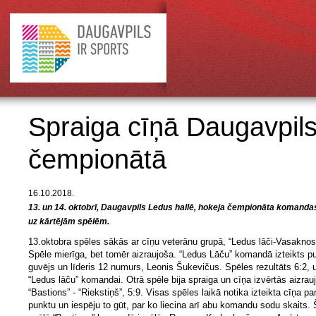
Spraiga cīņā Daugavpils
čempionātā
16.10.2018.
13. un 14. oktobrī, Daugavpils Ledus hallē, hokeja čempionāta komanda
uz kārtējām spēlēm.
13.oktobra spēles sākās ar cīņu veterānu grupā, “Ledus lāči-Vasaknos
Spēle mierīga, bet tomēr aizraujoša. “Ledus Lāču” komandā izteikts p
guvējs un līderis 12 numurs, Leonis Šukevičus. Spēles rezultāts 6:2, 
“Ledus lāču” komandai. Otrā spēle bija spraiga un cīņa izvērtās aizrau
“Bastions” - “Riekstiņš”, 5:9. Visas spēles laikā notika izteikta cīņa pa
punktu un iespēju to gūt, par ko liecina arī abu komandu sodu skaits. 