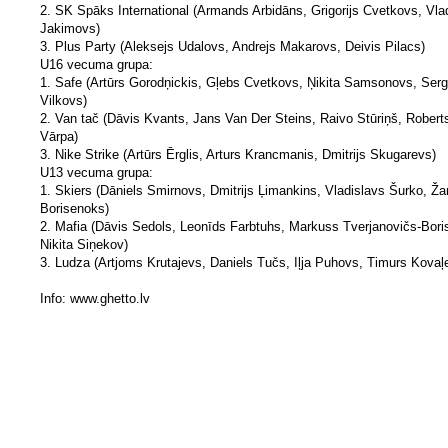
2. SK Spāks International (Armands Arbidāns, Grigorijs Cvetkovs, Vla
Jakimovs)
3. Plus Party (Aleksejs Udalovs, Andrejs Makarovs, Deivis Pilacs)
U16 vecuma grupa:
1. Safe (Artūrs Gorodņickis, Gļebs Cvetkovs, Ņikita Samsonovs, Serg
Vilkovs)
2. Van tač (Dāvis Kvants, Jans Van Der Steins, Raivo Stūriņš, Robert
Vārpa)
3. Nike Strike (Artūrs Ērglis, Arturs Krancmanis, Dmitrijs Skugarevs)
U13 vecuma grupa:
1. Skiers (Dāniels Smirnovs, Dmitrijs Ļimankins, Vladislavs Šurko, Ž
Borisenoks)
2. Mafia (Dāvis Sedols, Leonīds Farbtuhs, Markuss Tverjanovičs-Bori
Nikita Siņekov)
3. Ludza (Artjoms Krutajevs, Daniels Tučs, Iļja Puhovs, Timurs Kovaļ
Info: www.ghetto.lv