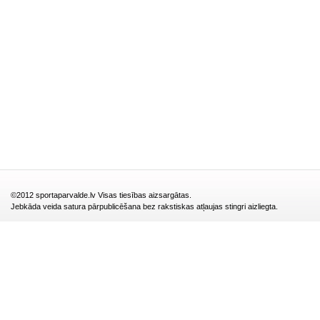
©2012 sportaparvalde.lv Visas tiesības aizsargātas.
Jebkāda veida satura pārpublicēšana bez rakstiskas atļaujas stingri aizliegta.