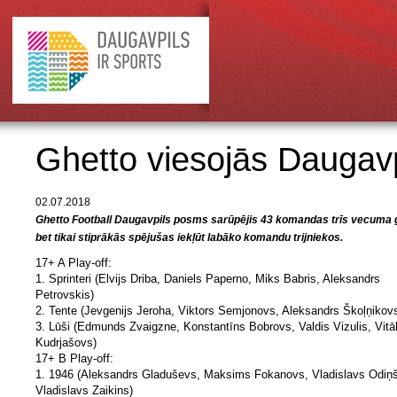
Ghetto viesojās Daugavp
02.07.2018
Ghetto Football Daugavpils posms sarūpējis 43 komandas trīs vecuma 
bet tikai stiprākās spējušas iekļūt labāko komandu trijniekos.
17+ A Play-off:
1. Sprinteri (Elvijs Driba, Daniels Paperno, Miks Babris, Aleksandrs
Petrovskis)
2. Tente (Jevgenijs Jeroha, Viktors Semjonovs, Aleksandrs Škoļņikov
3. Lūši (Edmunds Zvaigzne, Konstantīns Bobrovs, Valdis Vizulis, Vitāl
Kudrjašovs)
17+ B Play-off:
1. 1946 (Aleksandrs Gladuševs, Maksims Fokanovs, Vladislavs Odiņš
Vladislavs Zaikins)