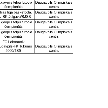
gavpils telpu futbola
Daugavpils Olimpiskais
čempionāts
centrs
tijas līga basketbolā.
Daugavpils Olimpiskais
-BK Jelgava/BJSS
centrs
gavpils telpu futbola
Daugavpils Olimpiskais
čempionāts
centrs
gavpils telpu futbola
Daugavpils Olimpiskais
čempionāts
centrs
FC Lokomotiv
ugavpils-FK Tukums
Daugavpils Olimpiskais
2000/TSS
centrs