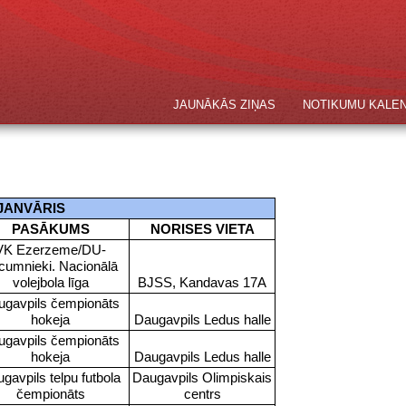
JAUNĀKĀS ZIŅAS
NOTIKUMU KALE
JANVĀRIS
PASĀKUMS
NORISES VIETA
VK Ezerzeme/DU-
cumnieki. Nacionālā
volejbola līga
BJSS, Kandavas 17A
ugavpils čempionāts
hokeja
Daugavpils Ledus halle
ugavpils čempionāts
hokeja
Daugavpils Ledus halle
gavpils telpu futbola
Daugavpils Olimpiskais
čempionāts
centrs