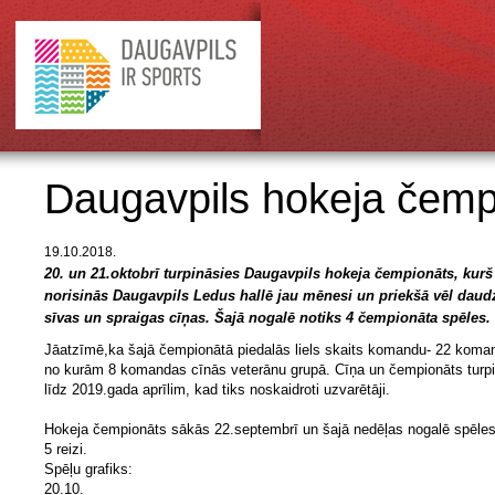
Daugavpils hokeja čemp
19.10.2018.
20. un 21.oktobrī turpināsies Daugavpils hokeja čempionāts, kurš
norisinās Daugavpils Ledus hallē jau mēnesi un priekšā vēl daud
sīvas un spraigas cīņas. Šajā nogalē notiks 4 čempionāta spēles.
Jāatzīmē,ka šajā čempionātā piedalās liels skaits komandu- 22 koma
no kurām 8 komandas cīnās veterānu grupā. Cīņa un čempionāts turp
līdz 2019.gada aprīlim, kad tiks noskaidroti uzvarētāji.
Hokeja čempionāts sākās 22.septembrī un šajā nedēļas nogalē spēles
5 reizi.
Spēļu grafiks:
20.10.