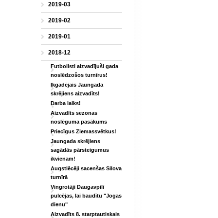
2019-03
2019-02
2019-01
2018-12
Futbolisti aizvadījuši gada
noslēdzošos turnīrus!
Ikgadējais Jaungada
skrējiens aizvadīts!
Darba laiks!
Aizvadīts sezonas
noslēguma pasākums
Priecīgus Ziemassvētkus!
Jaungada skrējiens
sagādās pārsteigumus
ikvienam!
Augstlēcēji sacenšas Silova
turnīrā
Vingrotāji Daugavpilī
pulcējas, lai baudītu "Jogas
dienu"
Aizvadīts 8. starptautiskais