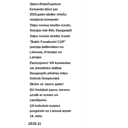
Valsts Robežsardzes
komanda kļūst par
2018.gada labāko vīriešu
volejbola komandu
Telpu nomas tiesību izsole,
Stacijas ielā 45A, Daugavpilī
Telpu nomas tiesību izsole
"Baltic Funakoshi CUP"
pulcēja dalībniekus no
Lietuvas, Krievijas un
Latvijas
Paziņojums! Vēl komandas
var pieteikties dalībai
Daugavpils pilsētas telpu
futbola čempionātā
Skrien uz Jauno gadu!
DU frisbijisti jauno sezonu
uzsāk ar uzvaru un
zaudējumu
U9 futbolisti turpina
progresēt un Lietuvā ieņem
14. vietu
2018-11