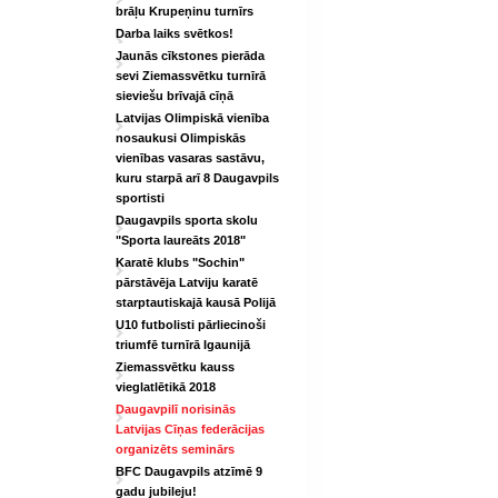
brāļu Krupeņinu turnīrs
Darba laiks svētkos!
Jaunās cīkstones pierāda
sevi Ziemassvētku turnīrā
sieviešu brīvajā cīņā
Latvijas Olimpiskā vienība
nosaukusi Olimpiskās
vienības vasaras sastāvu,
kuru starpā arī 8 Daugavpils
sportisti
Daugavpils sporta skolu
"Sporta laureāts 2018"
Karatē klubs "Sochin"
pārstāvēja Latviju karatē
starptautiskajā kausā Polijā
U10 futbolisti pārliecinoši
triumfē turnīrā Igaunijā
Ziemassvētku kauss
vieglatlētikā 2018
Daugavpilī norisinās
Latvijas Cīņas federācijas
organizēts seminārs
BFC Daugavpils atzīmē 9
gadu jubileju!