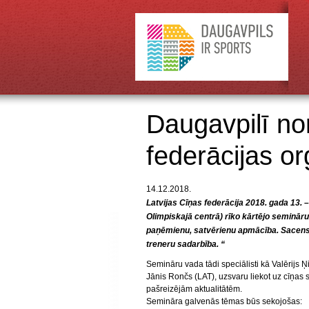
Daugavpilī nor
federācijas o
14.12.2018.
Latvijas Cīņas federācija 2018. gada 13. 
Olimpiskajā centrā) rīko kārtējo seminār
paņēmienu, satvērienu apmācība. Sacens
treneru sadarbība. “
Semināru vada tādi speciālisti kā Valērijs 
Jānis Rončs (LAT), uzsvaru liekot uz cīņas
pašreizējām aktualitātēm.
Semināra galvenās tēmas būs sekojošas: