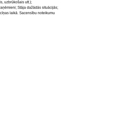
s, uzbrūkošais utt.);
Paņēmieni; Stāja dažādās situācijās;
 cīņas laikā. Sacensību noteikumu