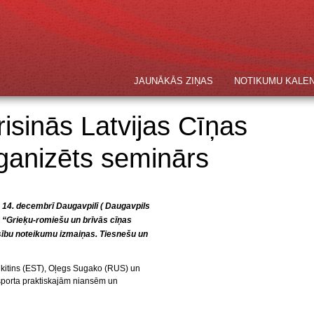
JAUNĀKĀS ZIŅAS
NOTIKUMU KALE
isinās Latvijas Cīņas
rganizēts seminārs
– 14. decembrī Daugavpilī ( Daugavpils
u “Grieķu-romiešu un brīvās cīņas
ību noteikumu izmaiņas. Tiesnešu un
Ņikitins (EST), Oļegs Sugako (RUS) un
 sporta praktiskajām niansēm un