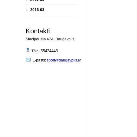
2016-03
Kontakti
Stacijas iela 47A, Daugavpils
65424443
Tālr.:
E-pasts:
sport@daugavpils.lv