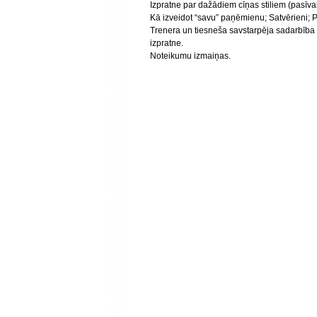
Izpratne par dažādiem cīņas stiliem (pasīvai
Kā izveidot “savu” paņēmienu; Satvērieni; 
Trenera un tiesneša savstarpēja sadarbība
izpratne.
Noteikumu izmaiņas.