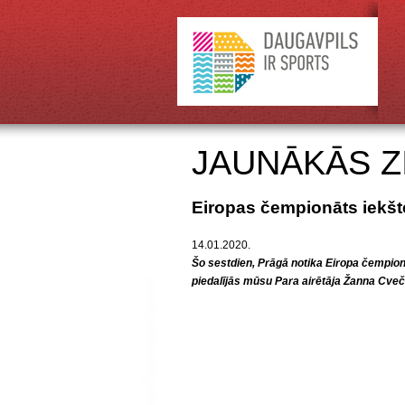
JAUNĀKĀS Z
Eiropas čempionāts iekšt
14.01.2020.
Šo sestdien, Prāgā notika Eiropa čempion
piedalījās mūsu Para airētāja Žanna Cve