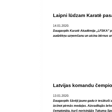
Laipni lūdzam Karatē pas
14.01.2020.
Daugavpils Karatē Akadēmija „LFSKA” pir
audzēkņu uzņemšanu un aicina bērnus un
Latvijas komandu čempio
13.01.2020.
Daugavpils šāvēji jauno gadu ir iesākuši a
izcīnot pirmās medaļas. Aizvadītajās brīv
čempionāta, kurš norisinājās Tukuma Spo