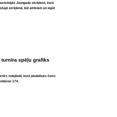
 norisinājās Jaungada skrējiens, kurā
ošajā skrējienā, būt aktīviem un iegūt
turnīra spēļu grafiks
nīrs volejbolā, kurā piedalīsies četru
andavas 17A.