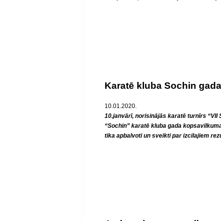
Karatē kluba Sochin gad
10.01.2020.
10.janvārī, norisinājās karatē turnīrs “VI
“Sochin” karatē kluba gada kopsavilkuma
tika apbalvoti un sveikti par izcilajiem re