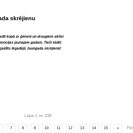
ada skrējienu
vadīt kopā ar ģimeni un draugiem aktīvi
mocijas jaunajam gadam. Tieši tādēļ
 gaidīts ikgadējā Jaungada skrējienā!
Lapa 1 no 338
Pēd
6
7
8
9
10
11
12
13
14
15
»