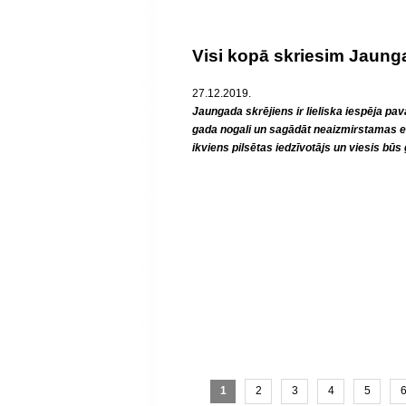
Visi kopā skriesim Jaung
27.12.2019.
Jaungada skrējiens ir lieliska iespēja pa
gada nogali un sagādāt neaizmirstamas e
ikviens pilsētas iedzīvotājs un viesis būs
1
2
3
4
5