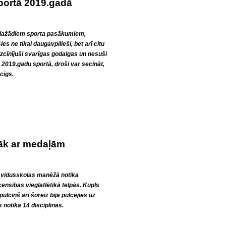
sportā 2019.gadā
ar dažādiem sporta pasākumiem,
s ne tikai daugavpilieši, bet arī citu
 izcīnījuši svarīgas godalgas un nesuši
2019.gadu sportā, droši var secināt,
cīgs.
sāk ar medaļām
. vidusskolas manēžā notika
censības vieglatlētikā telpās. Kupls
 pulciņš arī šoreiz bija pulcējies uz
otika 14 disciplīnās.