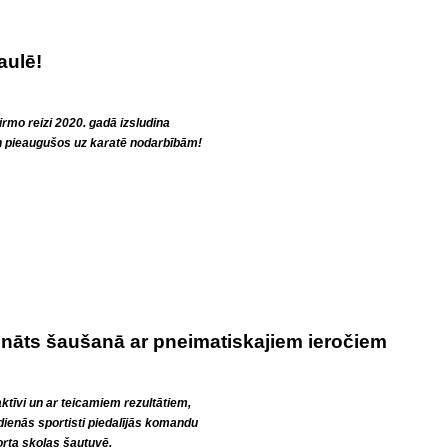
aulē!
mo reizi 2020. gadā izsludina
 pieaugušos uz karatē nodarbībām!
nāts šaušanā ar pneimatiskajiem ieročiem
ktīvi un ar teicamiem rezultātiem,
dienās sportisti piedalījās komandu
rta skolas šautuvē.