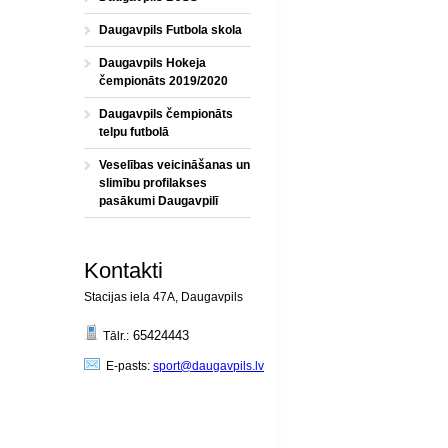
Daugavpils Futbola skola
Daugavpils Hokeja
čempionāts 2019/2020
Daugavpils čempionāts
telpu futbolā
Veselības veicināšanas un
slimību profilakses
pasākumi Daugavpilī
Kontakti
Stacijas iela 47A, Daugavpils
65424443
Tālr.:
E-pasts:
sport@daugavpils.lv