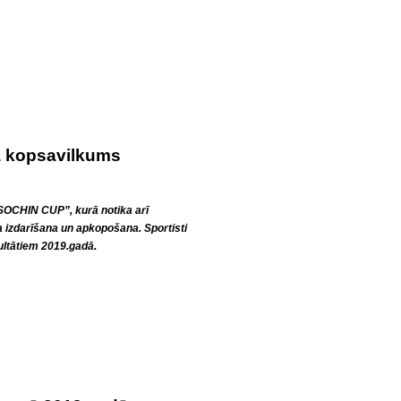
a kopsavilkums
I SOCHIN CUP”, kurā notika arī
 izdarīšana un apkopošana. Sportisti
zultātiem 2019.gadā.