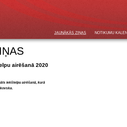
JAUNĀKĀS ZIŅAS
NOTIKUMU KALE
IŅAS
elpu airēšanā 2020
āts iekštelpu airēšanā, kurā
čkovska.