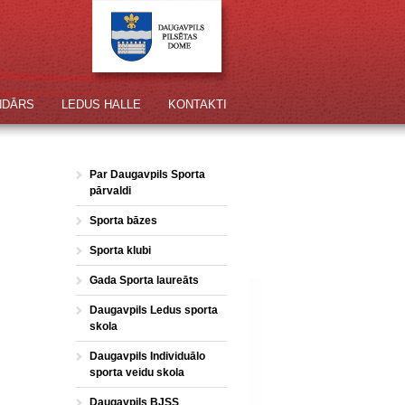
NDĀRS
LEDUS HALLE
KONTAKTI
Par Daugavpils Sporta
pārvaldi
Sporta bāzes
Sporta klubi
Gada Sporta laureāts
Daugavpils Ledus sporta
skola
Daugavpils Individuālo
sporta veidu skola
Daugavpils BJSS