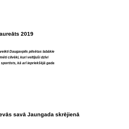
aureāts 2019
veikti Daugavpils pilsētas labākie
mēti cilvēki, kuri veltījuši dzīvi
sportists, kā arī iepriekšējā gada
 devās savā Jaungada skrējienā