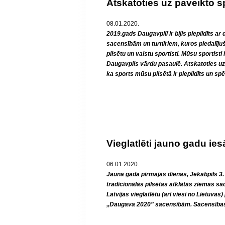
Atskatoties uz paveikto 
08.01.2020.
2019.gads Daugavpilī ir bijis piepildīts 
sacensībām un turnīriem, kuros piedalījušie
pilsētu un valstu sportisti. Mūsu sportisti
Daugavpils vārdu pasaulē. Atskatoties uz 
ka sports mūsu pilsētā ir piepildīts un spē
Vieglatlēti jauno gadu ie
06.01.2020.
Jaunā gada pirmajās dienās, Jēkabpils 3
tradicionālās pilsētas atklātās ziemas sa
Latvijas vieglatlētu (arī viesi no Lietuvas)
„Daugava 2020” sacensībām. Sacensības n