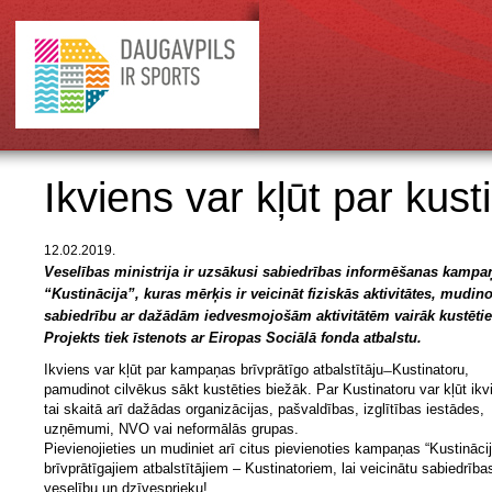
Ikviens var kļūt par kust
12.02.2019.
Veselības ministrija ir uzsākusi sabiedrības informēšanas kampa
“Kustinācija”, kuras mērķis ir veicināt fiziskās aktivitātes, mudino
sabiedrību ar dažādām iedvesmojošām aktivitātēm vairāk kustētie
Projekts tiek īstenots ar Eiropas Sociālā fonda atbalstu.
Ikviens var kļūt par kampaņas brīvprātīgo atbalstītāju ̶ Kustinatoru,
pamudinot cilvēkus sākt kustēties biežāk. Par Kustinatoru var kļūt ikv
tai skaitā arī dažādas organizācijas, pašvaldības, izglītības iestādes,
uzņēmumi, NVO vai neformālās grupas.
Pievienojieties un mudiniet arī citus pievienoties kampaņas “Kustinācij
brīvprātīgajiem atbalstītājiem – Kustinatoriem, lai veicinātu sabiedrība
veselību un dzīvesprieku!