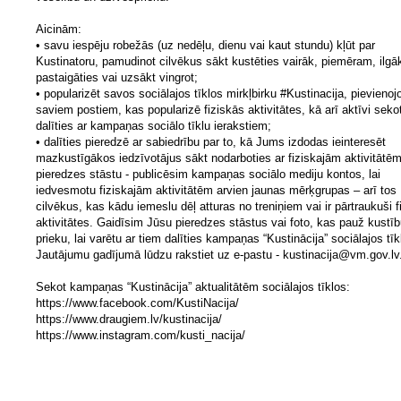
Aicinām:
• savu iespēju robežās (uz nedēļu, dienu vai kaut stundu) kļūt par
Kustinatoru, pamudinot cilvēkus sākt kustēties vairāk, piemēram, ilgā
pastaigāties vai uzsākt vingrot;
• popularizēt savos sociālajos tīklos mirkļbirku #Kustinacija, pievienoj
saviem postiem, kas popularizē fiziskās aktivitātes, kā arī aktīvi seko
dalīties ar kampaņas sociālo tīklu ierakstiem;
• dalīties pieredzē ar sabiedrību par to, kā Jums izdodas ieinteresēt
mazkustīgākos iedzīvotājus sākt nodarboties ar fiziskajām aktivitātē
pieredzes stāstu - publicēsim kampaņas sociālo mediju kontos, lai
iedvesmotu fiziskajām aktivitātēm arvien jaunas mērķgrupas – arī tos
cilvēkus, kas kādu iemeslu dēļ atturas no treniņiem vai ir pārtraukuši f
aktivitātes. Gaidīsim Jūsu pieredzes stāstus vai foto, kas pauž kustī
prieku, lai varētu ar tiem dalīties kampaņas “Kustinācija” sociālajos tīk
Jautājumu gadījumā lūdzu rakstiet uz e-pastu -
kustinacija@vm.gov.lv
Sekot kampaņas “Kustinācija” aktualitātēm sociālajos tīklos:
https://www.facebook.com/KustiNacija/
https://www.draugiem.lv/kustinacija/
https://www.instagram.com/kusti_nacija/