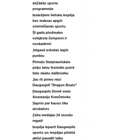
dažādās sporta
programmās
Iesācējiem lieliska iespēja
bez maksas apgūt
orientēšanās sportu
Šī gada pludmales
volejbola čempioni ir
noskaidroti
Jelgavā izdodas iegūt
punktu
Pirmais Starptautiskais
pūķu laivu festivāls pulcē
lielu skaitu dalībnieku
Jau rīt pirmo reizi
Daugavpilī "Dragon Boats"
Daugavpils Domē sveic
Anastasiju Kravčenoku
Sapnis par kausu tika
aizskalots
Zelta medaļas 24 stundu
regatē
Iespēja iepazīt Daugavpils
sportu un iespējas pilsētā
aktīvi pavadīt laiku