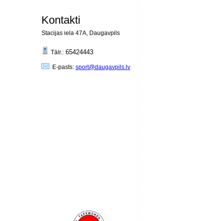
Kontakti
Stacijas iela 47A, Daugavpils
65424443
Tālr.:
E-pasts:
sport@daugavpils.lv