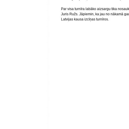
Par visa turnīra labāko aizsargu tika nosau
Juris Ružs. Jāpiemin, ka jau no nākamā ga
Latvijas kausa izcīņas turnīros.