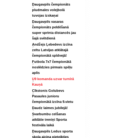
Daugavpils čempionāts
pludmales volejbolā
tuvojas izskaņai
Daugavpils vasaras
čempionāts peldēšanā
super sprinta distancēs jau
šajā svētdienā
Andžejs Ļebedevs izcīna
zeltu Latvijas atklātajā
čempionātā spīdvejā!
Futbola 7x7 čempionātā
noslēdzies pirmais spēļu
aplis
U9 komanda uzvar turnīrā
Kauņā
Cīkstonis Golubevs
Pasaules junioru
čempionātā izcīna 9.vietu
Daudz laimes jubilejā!
Svarbumbu celšanas
atklātie treniņi Sporta
festivāla laikā
Daugavpils Ledus sporta
skola aicina pieteikties