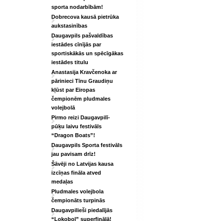
sporta nodarbībām!
Dobrecova kausā pietrūka
aukstasinības
Daugavpils pašvaldības
iestādes cīnījās par
sportiskākās un spēcīgākas
iestādes titulu
Anastasija Kravčenoka ar
pārinieci Tīnu Graudiņu
kļūst par Eiropas
čempionēm pludmales
volejbolā
Pirmo reizi Daugavpilī-
pūķu laivu festivāls
“Dragon Boats”!
Daugavpils Sporta festivāls
jau pavisam drīz!
Šāvēji no Latvijas kausa
izcīņas fināla atved
medaļas
Pludmales volejbola
čempionāts turpinās
Daugavpilieši piedalījās
“Lokobol” superfinālā!