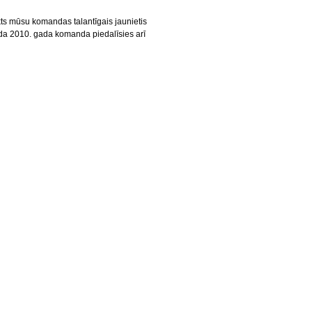
kts mūsu komandas talantīgais jaunietis
da 2010. gada komanda piedalīsies arī