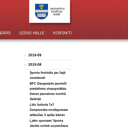
NDĀRS
LEDUS HALLE
KONTAKTI
2019-09
2019-08
Sporta festivāls jau šajā
sestdienā!
BFC Daugavpils jaunieši
piedalīsies visaugstākās
klases jaunatnes turnīrā
Spānijā
Līdz futbola 7x7
čempionāta noslēgumam
atlikušas 3 spēļu kārtas
Laiks sportam! Sporta
skolās notiek uzņemšana