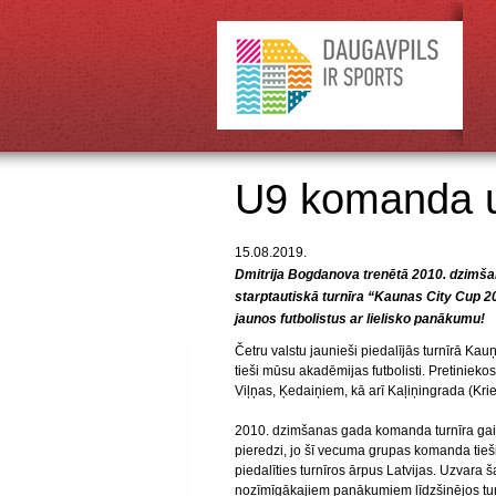
U9 komanda u
15.08.2019.
Dmitrija Bogdanova trenētā 2010. dzimš
starptautiskā turnīra “Kaunas City Cup
jaunos futbolistus ar lielisko panākumu!
Četru valstu jaunieši piedalījās turnīrā Kau
tieši mūsu akadēmijas futbolisti. Pretiniek
Viļņas, Ķedaiņiem, kā arī Kaļiņingrada (Kri
2010. dzimšanas gada komanda turnīra gaitā 
pieredzi, jo šī vecuma grupas komanda tieši
piedalīties turnīros ārpus Latvijas. Uzvara ša
nozīmīgākajiem panākumiem līdzšinējos tur