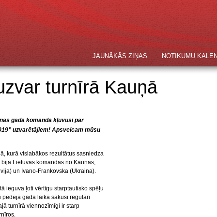
JAUNĀKĀS ZIŅAS
NOTIKUMU KALE
zvar turnīrā Kauņā
anas gada komanda kļuvusi par
 2019” uzvarētājiem! Apsveicam mūsu
ņā, kurā vislabākos rezultātus sasniedza
os bija Lietuvas komandas no Kauņas,
evija) un Ivano-Frankovska (Ukraina).
ieguva ļoti vērtīgu starptautisko spēļu
 pēdējā gada laikā sākusi regulāri
jā turnīrā viennozīmīgi ir starp
nīros.