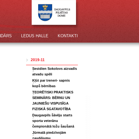
NDĀRS
LEDUS HALLE
KONTAKTI
2019-11
Sestdien Sokolovs aizvadīs
atvadu spēli
Kļūt par treneri- sapnis
kopš bērnības
TEORĒTISKI PRAKTISKS
SEMINĀRS: BĒRNU UN
JAUNIEŠU VISPUSĪGA
FIZISKĀ SGATAVOTĪBA
Daugavpils šāvēju starts
sporta veterānu
čempionātā ložu šaušanā
Jūrmalā piedzīvojām
zaudējumu