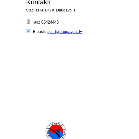
Kontakti
Stacijas iela 47A, Daugavpils
65424443
Tālr.:
E-pasts:
sport@daugavpils.lv