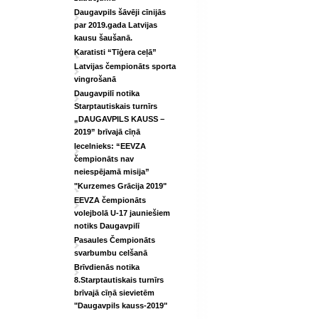
Daugavpils šāvēji cīnijās
par 2019.gada Latvijas
kausu šaušanā.
Karatisti “Tīģera ceļā”
Latvijas čempionāts sporta
vingrošanā
Daugavpilī notika
Starptautiskais turnīrs
„DAUGAVPILS KAUSS –
2019” brīvajā cīņā
Iecelnieks: “EEVZA
čempionāts nav
neiespējamā misija”
"Kurzemes Grācija 2019"
EEVZA čempionāts
volejbolā U-17 jauniešiem
notiks Daugavpilī
Pasaules Čempionāts
svarbumbu celšanā
Brīvdienās notika
8.Starptautiskais turnīrs
brīvajā cīņā sievietēm
"Daugavpils kauss-2019"