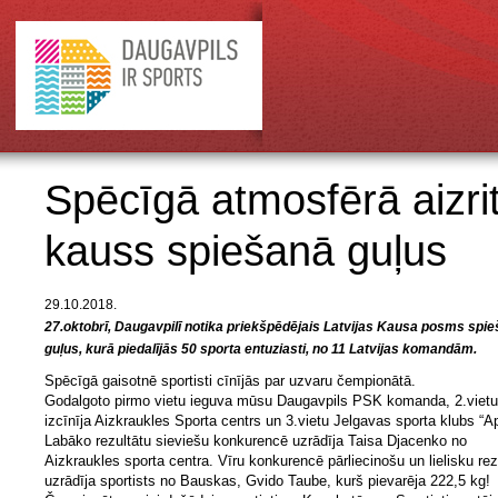
Spēcīgā atmosfērā aizri
kauss spiešanā guļus
29.10.2018.
27.oktobrī, Daugavpilī notika priekšpēdējais Latvijas Kausa posms spi
guļus, kurā piedalījās 50 sporta entuziasti, no 11 Latvijas komandām.
Spēcīgā gaisotnē sportisti cīnījās par uzvaru čempionātā.
Godalgoto pirmo vietu ieguva mūsu Daugavpils PSK komanda, 2.vietu
izcīnīja Aizkraukles Sporta centrs un 3.vietu Jelgavas sporta klubs “A
Labāko rezultātu sieviešu konkurencē uzrādīja Taisa Djacenko no
Aizkraukles sporta centra. Vīru konkurencē pārliecinošu un lielisku rez
uzrādīja sportists no Bauskas, Gvido Taube, kurš pievarēja 222,5 kg!