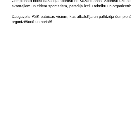
Čempionāta norisi dažādoja sportisti no Kazahstānas. Sportisti uzstājo
skatītājiem un citiem sportistiem, parādīja izcilu tehniku un organizētī
Daugavpils PSK pateicas visiem, kas atbalstīja un palīdzēja čempion
organizēšanā un norisē!