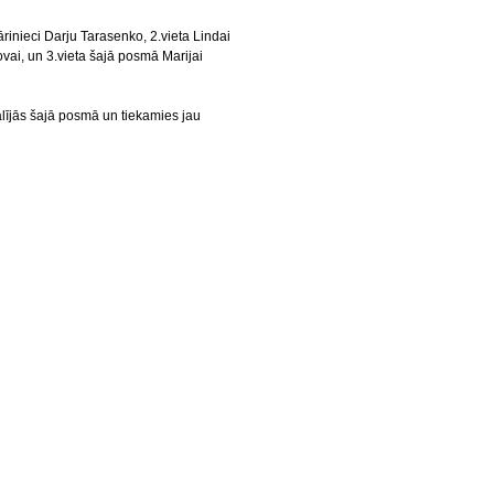
ārinieci Darju Tarasenko, 2.vieta Lindai
vai, un 3.vieta šajā posmā Marijai
lījās šajā posmā un tiekamies jau