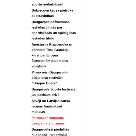
sporta nodarbībām!
Dobrecova kausā pietrūka
aukstasinības
Daugavpils pašvaldības
iestādes cīnījās par
sportiskākās un spēcīgākas
iestādes titulu
Anastasija Kravčenoka ar
pārinieci Tīnu Graudiņu
kļūst par Eiropas
čempionēm pludmales
volejbolā
Pirmo reizi Daugavpilī-
pūķu laivu festivāls
“Dragon Boats”!
Daugavpils Sporta festivāls
jau pavisam drīz!
Šāvēji no Latvijas kausa
izcīņas fināla atved
medaļas
Pludmales volejbola
čempionāts turpinās
Daugavpilieši piedalījās
“Lokobol” superfinālā!