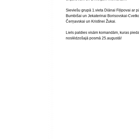
Sieviešu grupā 1.vieta Diānai Fiļipovai ar p
Bumbišai un Jekaterinai Borisovskai-Cvetko
Čerņavskai un Kristīnei Žukai.
Liels paldies visām komandām, kuras pieda
noslēdzošajā posmā 25.augustā!