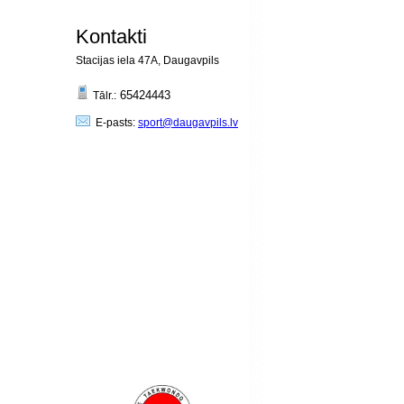
Kontakti
Stacijas iela 47A, Daugavpils
65424443
Tālr.:
E-pasts:
sport@daugavpils.lv