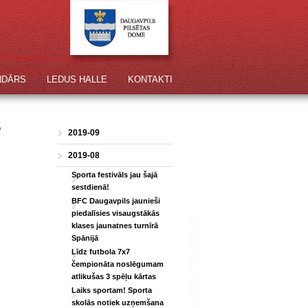
NDĀRS
LEDUS HALLE
KONTAKTI
s
2019-09
2019-08
Sporta festivāls jau šajā
sestdienā!
BFC Daugavpils jaunieši
piedalīsies visaugstākās
klases jaunatnes turnīrā
Spānijā
Līdz futbola 7x7
čempionāta noslēgumam
atlikušas 3 spēļu kārtas
Laiks sportam! Sporta
skolās notiek uzņemšana