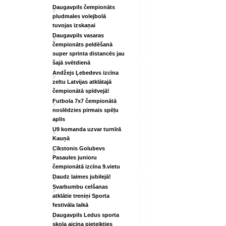
Daugavpils čempionāts
pludmales volejbolā
tuvojas izskaņai
Daugavpils vasaras
čempionāts peldēšanā
super sprinta distancēs jau
šajā svētdienā
Andžejs Ļebedevs izcīna
zeltu Latvijas atklātajā
čempionātā spīdvejā!
Futbola 7x7 čempionātā
noslēdzies pirmais spēļu
aplis
U9 komanda uzvar turnīrā
Kauņā
Cīkstonis Golubevs
Pasaules junioru
čempionātā izcīna 9.vietu
Daudz laimes jubilejā!
Svarbumbu celšanas
atklātie treniņi Sporta
festivāla laikā
Daugavpils Ledus sporta
skola aicina pieteikties