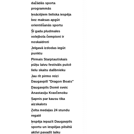
dažādās sporta
programmās
Iesācējiem lieliska iespēja
bez maksas apgūt
orientēšanās sportu
Šī gada pludmales
volejbola čempioni ir
noskaidroti
Jelgavā izdodas iegūt
punktu
Pirmais Starptautiskais
pūķu laivu festivāls pulcē
lielu skaitu dalībnieku
Jau rīt pirmo reizi
Daugavpilī "Dragon Boats"
Daugavpils Domē sveic
Anastasiju Kravčenoku
Sapnis par kausu tika
aizskalots
Zelta medaļas 24 stundu
regatē
Iespēja iepazīt Daugavpils
sportu un iespējas pilsētā
aktīvi pavadīt laiku