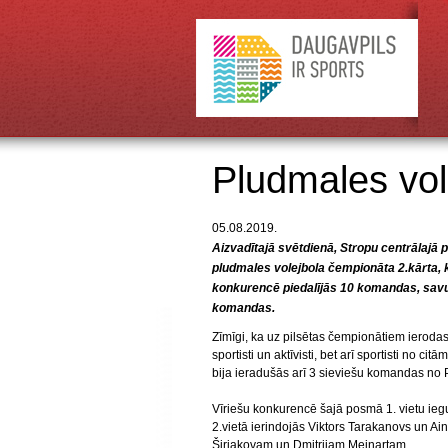
Pludmales vol
05.08.2019.
Aizvadītajā svētdienā, Stropu centrālajā p
pludmales volejbola čempionāta 2.kārta, 
konkurencē piedalījās 10 komandas, savuk
komandas.
Zīmīgi, ka uz pilsētas čempionātiem ierodas 
sportisti un aktīvisti, bet arī sportisti no 
bija ieradušās arī 3 sieviešu komandas no 
Vīriešu konkurencē šajā posmā 1. vietu ieg
2.vietā ierindojās Viktors Tarakanovs un Ainā
Širjakovam un Dmitrijam Meinartam.