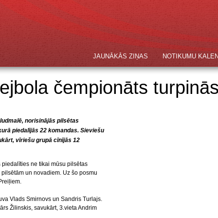
JAUNĀKĀS ZIŅAS
NOTIKUMU KALE
ejbola čempionāts turpinā
ludmalē, norisinājās pilsētas
kurā piedalījās 22 komandas. Sieviešu
ārt, vīriešu grupā cīnījās 12
piedalīties ne tikai mūsu pilsētas
citām pilsētām un novadiem. Uz šo posmu
Preiļiem.
uva Vlads Smirnovs un Sandris Turlajs.
rs Žilinskis, savukārt, 3.vieta Andrim