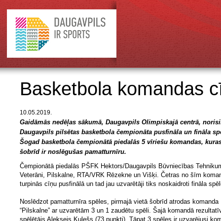
Basketbola komandas cīn
10.05.2019.
Gaidāmās nedēļas sākumā, Daugavpils Olimpiskajā centrā, norisi
Daugavpils pilsētas basketbola čempionāta pusfināla un fināla sp
Šogad basketbola čempionātā piedalās 5 vīriešu komandas, kura
šobrīd ir noslēgušas pamatturnīru.
Čempionātā piedalās PŠFK Hektors/Daugavpils Būvniecības Tehniku
Veterāni, Pilskalne, RTA/VRK Rēzekne un Višķi. Četras no šīm kom
turpinās cīņu pusfinālā un tad jau uzvarētāji tiks noskaidroti fināla spē
Noslēdzot pamatturnīra spēles, pirmajā vietā šobrīd atrodas komanda
“Pilskalne” ar uzvarētām 3 un 1 zaudētu spēli. Šajā komandā rezultatī
spēlētājs Aleksejs Kulešs (73 punkti). Tāpat 3 spēles ir uzvarējusi k