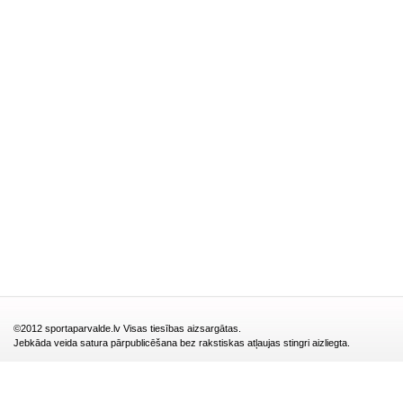
©2012 sportaparvalde.lv Visas tiesības aizsargātas.
Jebkāda veida satura pārpublicēšana bez rakstiskas atļaujas stingri aizliegta.