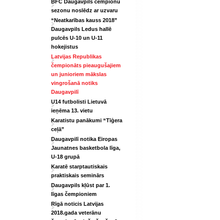
BFC Daugavpils čempionu
sezonu noslēdz ar uzvaru
“Neatkarības kauss 2018”
Daugavpils Ledus hallē
pulcēs U-10 un U-11
hokejistus
Latvijas Republikas
čempionāts pieaugušajiem
un junioriem mākslas
vingrošanā notiks
Daugavpilī
U14 futbolisti Lietuvā
ieņēma 13. vietu
Karatistu panākumi “Tīģera
ceļā”
Daugavpilī notika Eiropas
Jaunatnes basketbola līga,
U-18 grupā
Karatē starptautiskais
praktiskais seminārs
Daugavpils kļūst par 1.
līgas čempioniem
Rīgā noticis Latvijas
2018.gada veterānu