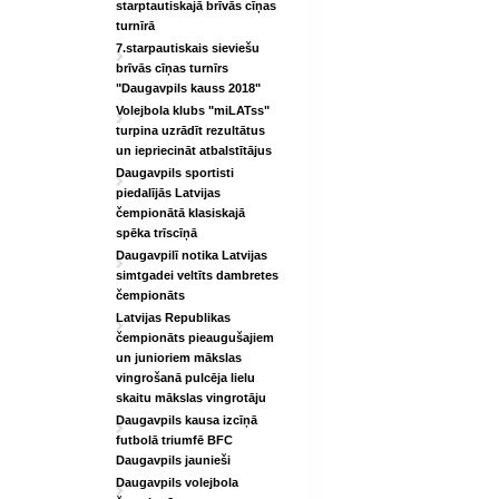
starptautiskajā brīvās cīņas
turnīrā
7.starpautiskais sieviešu
brīvās cīņas turnīrs
"Daugavpils kauss 2018"
Volejbola klubs "miLATss"
turpina uzrādīt rezultātus
un iepriecināt atbalstītājus
Daugavpils sportisti
piedalījās Latvijas
čempionātā klasiskajā
spēka trīscīņā
Daugavpilī notika Latvijas
simtgadei veltīts dambretes
čempionāts
Latvijas Republikas
čempionāts pieaugušajiem
un junioriem mākslas
vingrošanā pulcēja lielu
skaitu mākslas vingrotāju
Daugavpils kausa izcīņā
futbolā triumfē BFC
Daugavpils jaunieši
Daugavpils volejbola