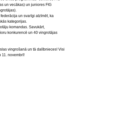
s un vecākas) un juniores FIG
rotājas).
ederācija un svarīgi atzīmēt, ka
skās kategorijas.
rotāju komandas. Savukārt,
ioru konkurencē un 40 vingrotājas
las vingrošanā un tā dalībnieces! Visi
n 11. novembrī!