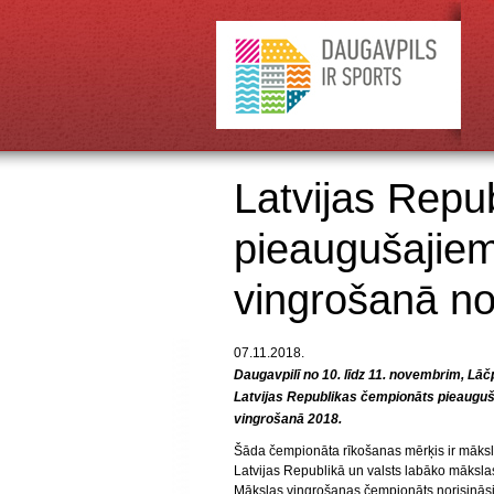
Latvijas Repu
pieaugušajiem
vingrošanā no
07.11.2018.
Daugavpilī no 10. līdz 11. novembrim, Lā
Latvijas Republikas čempionāts pieauguš
vingrošanā 2018.
Šāda čempionāta rīkošanas mērķis ir māks
Latvijas Republikā un valsts labāko māksla
Mākslas vingrošanas čempionāts norisinās