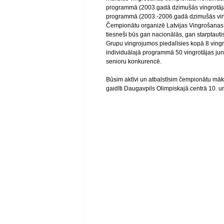
programmā (2003.gadā dzimušās vingrotāja
programmā (2003.-2006.gadā dzimušās ving
Čempionātu organizē Latvijas Vingrošanas f
tiesneši būs gan nacionālās, gan starptauti
Grupu vingrojumos piedalīsies kopā 8 ving
individuālajā programmā 50 vingrotājas jun
senioru konkurencē.
Būsim aktīvi un atbalstīsim čempionātu māks
gaidīti Daugavpils Olimpiskajā centrā 10. u