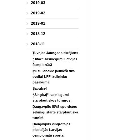
2019-03
2019-02
2019-01
2018-12
2018-11
Tuvojas Jaungada skrējiens
"Jitae" sasniegumi Latvijas
čempionātā
Mūsu labākie jaunieši tika
sveikti LFF izcilnieku
pasākumā
Sapulce!
“Singitaj” sasniegumi
starptautiskos turnīros
Daugavpils ISVS sportistes
sekmīgi startē starptautiskā
turnīrā
Daugavpils vingrotājas
piedalījās Latvijas
čempionātā sporta