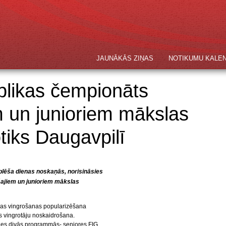
JAUNĀKĀS ZIŅAS
NOTIKUMU KALE
blikas čempionāts
 un junioriem mākslas
tiks Daugavpilī
čplēša dienas noskaņās, norisināsies
ajiem un junioriem mākslas
las vingrošanas popularizēšana
s vingrotāju noskaidrošana.
ies divās programmās- seniores FIG