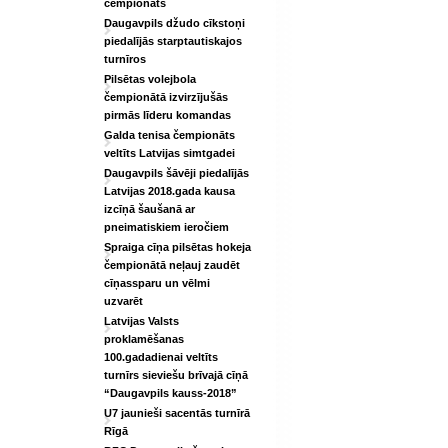
čempionāts
Daugavpils džudo cīkstoņi
piedalījās starptautiskajos
turnīros
Pilsētas volejbola
čempionātā izvirzījušās
pirmās līderu komandas
Galda tenisa čempionāts
veltīts Latvijas simtgadei
Daugavpils šāvēji piedalījās
Latvijas 2018.gada kausa
izcīņā šaušanā ar
pneimatiskiem ieročiem
Spraiga cīņa pilsētas hokeja
čempionātā neļauj zaudēt
cīņassparu un vēlmi
uzvarēt
Latvijas Valsts
proklamēšanas
100.gadadienai veltīts
turnīrs sieviešu brīvajā cīņā
“Daugavpils kauss-2018”
U7 jaunieši sacentās turnīrā
Rīgā