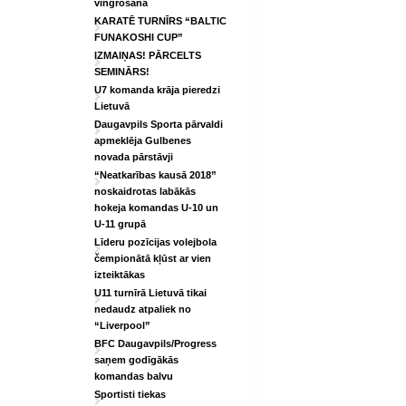
vingrošanā
KARATĒ TURNĪRS “BALTIC
FUNAKOSHI CUP”
IZMAIŅAS! PĀRCELTS
SEMINĀRS!
U7 komanda krāja pieredzi
Lietuvā
Daugavpils Sporta pārvaldi
apmeklēja Gulbenes
novada pārstāvji
“Neatkarības kausā 2018”
noskaidrotas labākās
hokeja komandas U-10 un
U-11 grupā
Līderu pozīcijas volejbola
čempionātā kļūst ar vien
izteiktākas
U11 turnīrā Lietuvā tikai
nedaudz atpaliek no
“Liverpool”
BFC Daugavpils/Progress
saņem godīgākās
komandas balvu
Sportisti tiekas