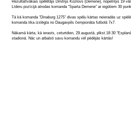
Rezultatīvākais spēlētājs Dmitrijs Kozlovs (Demene), nopelnījis 19 vār
Līderu pozīcijā atrodas komanda “Sparta Demene” ar iegūtiem 30 punk
Tā kā komanda “Dinaburg 1275” divas spēļu kārtas neieradās uz spēl
komanda tika izslēgta no Daugavpils čempionāta futbolā 7x7.
Nākamā kārta, kā ierasts, ceturtdien, 29.augustā, plkst.18:30 “Esplan
stadionā. Nāc un atbalsti savu komandu vēl pēdējās kārtās!