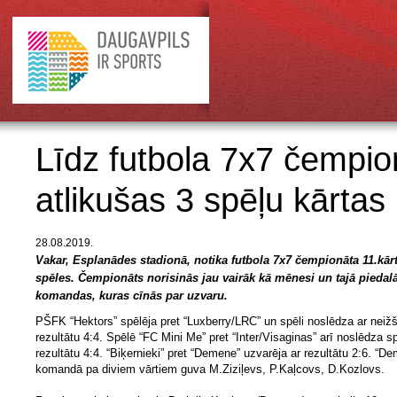
Līdz futbola 7x7 čempi
atlikušas 3 spēļu kārtas
28.08.2019.
Vakar, Esplanādes stadionā, notika futbola 7x7 čempionāta 11.kār
spēles. Čempionāts norisinās jau vairāk kā mēnesi un tajā piedal
komandas, kuras cīnās par uzvaru.
PŠFK “Hektors” spēlēja pret “Luxberry/LRC” un spēli noslēdza ar neižš
rezultātu 4:4. Spēlē “FC Mini Me” pret “Inter/Visaginas” arī noslēdza sp
rezultātu 4:4. “Biķernieki” pret “Demene” uzvarēja ar rezultātu 2:6. “D
komandā pa diviem vārtiem guva M.Ziziļevs, P.Kaļcovs, D.Kozlovs.