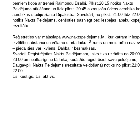
bērniem kopā ar treneri Raimondu Dzalbi. Plkst.20:15 notiks Nakts
Peldējuma atklāšana un līdz plkst. 20:45 aizraujoša ūdens aerobika k
aerobikas studiju Santa Dipalestra. Savukārt, no plkst. 21:00 līdz 22:0
notiks Nakts Peldējums, cenšoties sasniegt pēc iespējas labāku kopē
rezultātu.
Reģistrēties var mājaslapā www.naktspeldejums.lv , kur katram ir iesp
izvēlēties distanci un vēlamo starta laiku. Ātrums un meistarība nav s
– piedalīties var ikviens. Dalība ir bezmaksas.
Svarīgi! Reģistrējoties Nakts Peldējumam, laiks tiks uzrādīts no 20:00
23:00 un neatkarīgi no tā laika, kurā Jūs reģistrēsiet savu peldējumu,
Daugavpilī Nakts Peldējums (rezultāta veidošana) notiks no plkst.21:0
22:00.
Esi kustīgs. Esi aktīvs.