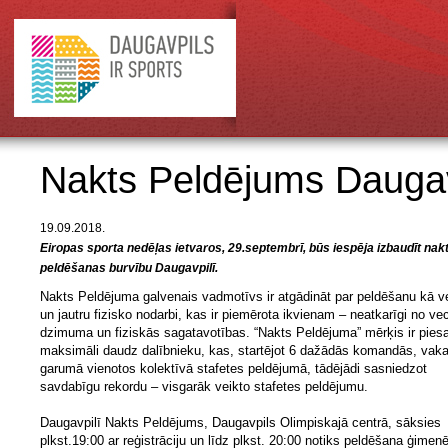
Nakts Peldējums Daugav
19.09.2018.
Eiropas sporta nedēļas ietvaros, 29.septembrī, būs iespēja izbaudīt nak
peldēšanas burvību Daugavpilī.
Nakts Peldējuma galvenais vadmotīvs ir atgādināt par peldēšanu kā v
un jautru fizisko nodarbi, kas ir piemērota ikvienam – neatkarīgi no v
dzimuma un fiziskās sagatavotības. “Nakts Peldējuma” mērķis ir piesa
maksimāli daudz dalībnieku, kas, startējot 6 dažādās komandās, vaka
garumā vienotos kolektīvā stafetes peldējumā, tādējādi sasniedzot
savdabīgu rekordu – visgarāk veikto stafetes peldējumu.
Daugavpilī Nakts Peldējums, Daugavpils Olimpiskajā centrā, sāksies
plkst.19:00 ar reģistrāciju un līdz plkst. 20:00 notiks peldēšana ģimen