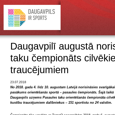
Daugavpilī augustā nori
taku čempionāts cilvēki
traucējumiem
23.07.2018
No 2018. gada 4. līdz 10. augustam Latvijā norisināsies svarīgāka
pasākums orientēšanās sportā – pasaules čempionāts. Šajā laikā
Daugavpils uzņems Pasaules taku orientēšanās čempionāta cilvē
kustību traucējumiem dalībniekus – 151 sportistu no 24 valstīm.