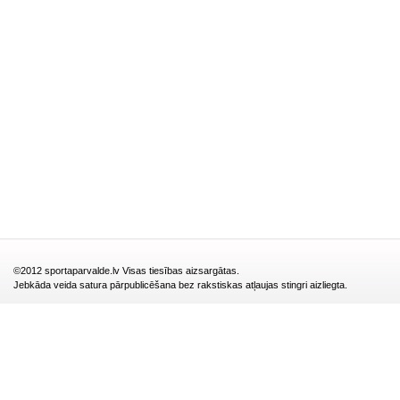
©2012 sportaparvalde.lv Visas tiesības aizsargātas.
Jebkāda veida satura pārpublicēšana bez rakstiskas atļaujas stingri aizliegta.