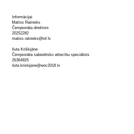
Informācijai:
Matīss Ratnieks
Čempionāta direktors
20252282
matiss.ratnieks@lof.lv
Iluta Kriškijāne
Čempionāta sabiedrisko attiecību speciālists
26364925
iluta.kriskijane@woc2018.lv