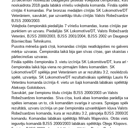
10.decembrī noslēdzās Daugavpils pilsētas volejbola čempionāts, kurā
noskaidrota 2018.gada labākā vīriešu volejbola komanda. Fināla spēlē
cīnījās 4 komandas. Par bronzas medaļām cīnījās SK Lokomotīve/DT 
Veterāniem, savukārt, par uzvarētāju titulu cīnījās Valsts Robežsardze
BJSS 2000/2003.
Volejbola čempionātā piedalījās 7 vīriešu komandas, kuras cīnījās par
punktiem un uzvaru. Piedalījās SK Lokomotīve/DT, Valsts Robežsard
Veterāni, BJSS 2000/2003, BJSS 2001/2004, BJSS 2002 un Daugavpi
Būvniecības Tehnikums.
Pusotra mēneša garā cīņā, komandas cīnījās neatkāpjoties no galven
mērķa- uzvaras. Čempionāta laikā bija gan sīvas cīņas, gan skaistas 
pārliecinošas uzvaras.
Fināla spēlēs čempionāta 3. vietu izcīnīja SK Lokomitive/DT, kura arī 
čempionāta laikā bija viena no pirmajām līderu komandām. SK
Lokomotīve/DT spēlēja pret Veterāniem un ar rezultātu 3:2, noslēdzoš
spēlē, uzvarēja. SK Lokomotīve/DT rezultatīvākais spēlētājs Lauris K
Veterānu komanda izcīnīja 4. vietu un šajā komandā labākais spēlētāj
Aleksejs Gololobovs.
Savukārt, par čempionu titulu cīnījās BJSS 2000/2003 un Valsts
Robežsardzes komandas. Sīva cīņa, kurā abas komandas parādīja s
spēles iemaņas un to, cik komandām svarīga ir uzvara. Spraigas spēl
rezultātā, uzvaru izcīnīja un par čempionāta uzvarētājiem kļuva Valsts
Robežsardzes komanda, kura ar rezultātu 3:2, pārspēja BJSS 2000/2
komandu. Komandas labākais spēlētājs Mihails Majevskis. Otrās viet
ieguvēju komandā BJSS 2000/2003 labākais spēlētājs Oļegs Klopovs.