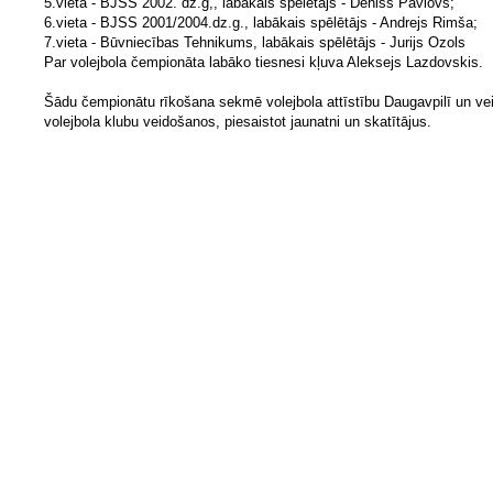
5.vieta - BJSS 2002. dz.g,, labākais spēlētājs - Deniss Pavlovs;
6.vieta - BJSS 2001/2004.dz.g., labākais spēlētājs - Andrejs Rimša;
7.vieta - Būvniecības Tehnikums, labākais spēlētājs - Jurijs Ozols
Par volejbola čempionāta labāko tiesnesi kļuva Aleksejs Lazdovskis.
Šādu čempionātu rīkošana sekmē volejbola attīstību Daugavpilī un ve
volejbola klubu veidošanos, piesaistot jaunatni un skatītājus.