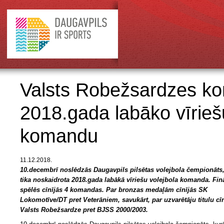
Valsts Robežsardzes ko
2018.gada labāko vīrieš
komandu
11.12.2018.
10.decembrī noslēdzās Daugavpils pilsētas volejbola čempionāts,
tika noskaidrota 2018.gada labākā vīriešu volejbola komanda. Fin
spēlēs cīnījās 4 komandas. Par bronzas medaļām cīnījās SK
Lokomotīve/DT pret Veterāniem, savukārt, par uzvarētāju titulu cī
Valsts Robežsardze pret BJSS 2000/2003.