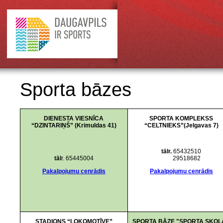
Sporta bāzes
DIENESTA VIESNĪCA
SPORTA KOMPLEKSS
“DZINTARIŅŠ” (Krimuldas 41)
“CELTNIEKS”(Jelgavas 7)
tālr.
65432510
tāl
r. 65445004
29518682
Pakalpojumu cenrādis
Pakalpojumu cenrādis
STADIONS “LOKOMOTĪVE”
SPORTA BĀZE "SPORTA SKOL