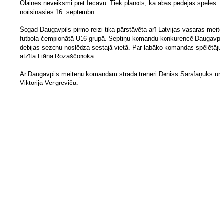
Olaines neveiksmi pret Iecavu. Tiek plānots, ka abas pēdējās spēles
norisināsies 16. septembrī.
Šogad Daugavpils pirmo reizi tika pārstāvēta arī Latvijas vasaras mei
futbola čempionātā U16 grupā. Septiņu komandu konkurencē Daugavp
debijas sezonu noslēdza sestajā vietā. Par labāko komandas spēlētāju
atzīta Liāna Rozaščonoka.
Ar Daugavpils meiteņu komandām strādā treneri Deniss Sarafaņuks u
Viktorija Vengreviča.