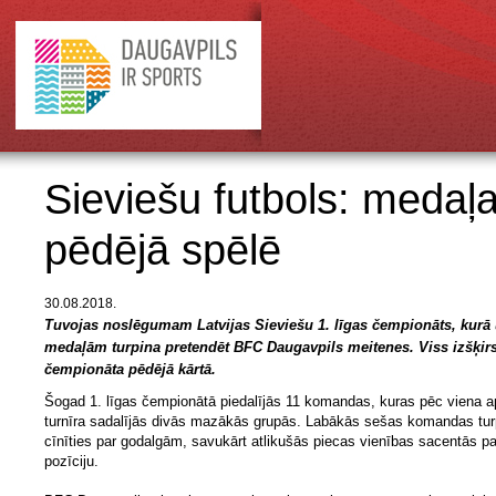
Sieviešu futbols: medaļa
pēdējā spēlē
30.08.2018.
Tuvojas noslēgumam Latvijas Sieviešu 1. līgas čempionāts, kurā
medaļām turpina pretendēt BFC Daugavpils meitenes. Viss izšķir
čempionāta pēdējā kārtā.
Šogad 1. līgas čempionātā piedalījās 11 komandas, kuras pēc viena a
turnīra sadalījās divās mazākās grupās. Labākās sešas komandas tur
cīnīties par godalgām, savukārt atlikušās piecas vienības sacentās pa
pozīciju.