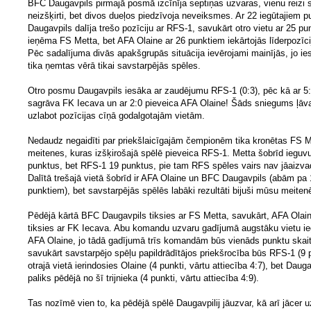
BFC Daugavpils pirmajā posmā izcīnīja septiņas uzvaras, vienu reizi 
neizšķirti, bet divos dueļos piedzīvoja neveiksmes. Ar 22 iegūtajiem 
Daugavpils dalīja trešo pozīciju ar RFS-1, savukārt otro vietu ar 25 p
ieņēma FS Metta, bet AFA Olaine ar 26 punktiem iekārtojās līderpozīci
Pēc sadalījuma divās apakšgrupās situācija ievērojami mainījās, jo ie
tika ņemtas vērā tikai savstarpējās spēles.
Otro posmu Daugavpils iesāka ar zaudējumu RFS-1 (0:3), pēc kā ar 5
sagrāva FK Iecava un ar 2:0 pieveica AFA Olaine! Šāds sniegums ļāv
uzlabot pozīcijas cīņā godalgotajām vietām.
Nedaudz negaidīti par priekšlaicīgajām čempionēm tika kronētas FS M
meitenes, kuras izšķirošajā spēlē pieveica RFS-1. Metta šobrīd ieguv
punktus, bet RFS-1 19 punktus, pie tam RFS spēles vairs nav jāaizva
Dalītā trešajā vietā šobrīd ir AFA Olaine un BFC Daugavpils (abām pa
punktiem), bet savstarpējās spēlēs labāki rezultāti bijuši mūsu meite
Pēdējā kārtā BFC Daugavpils tiksies ar FS Metta, savukārt, AFA Olai
tiksies ar FK Iecava. Abu komandu uzvaru gadījumā augstāku vietu i
AFA Olaine, jo tādā gadījumā trīs komandām būs vienāds punktu skait
savukārt savstarpējo spēļu papildrādītājos priekšrocība būs RFS-1 (9 p
otrajā vietā ierindosies Olaine (4 punkti, vārtu attiecība 4:7), bet Daug
paliks pēdējā no šī trijnieka (4 punkti, vārtu attiecība 4:9).
Tas nozīmē vien to, ka pēdējā spēlē Daugavpilij jāuzvar, kā arī jācer u