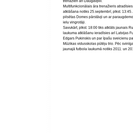
trenažieri arī Daugavpilī.
Multifunkcionālais āra trenažieris atradīsie
atklāšana notiks 25.septembrī, plkst. 13:45.
pilsētas Domes pārstāvji un ar paraugdemo
ielu vingrotāji.
Savukārt, plkst. 18:00 tiks atklāts jaunais 
laukuma atklāšanu ieradīsies arī Latvijas F
Edgars Pukinskis un par īpašu sveicienu p
Mūzikas vidusskolas pūtēju trio. Pēc svinīg
jaunajā futbola laukumā notiks 2011. un 2