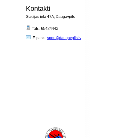
Kontakti
Stacijas iela 47A, Daugavpils
65424443
Tālr.:
E-pasts:
sport@daugavpils.lv