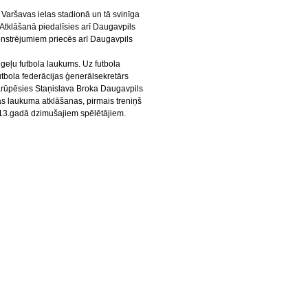
s Varšavas ielas stadionā un tā svinīga
 Atklāšanā piedalīsies arī Daugavpils
nstrējumiem priecēs arī Daugavpils
Rugeļu futbola laukums. Uz futbola
utbola federācijas ģenerālsekretārs
arūpēsies Staņislava Broka Daugavpils
as laukuma atklāšanas, pirmais treniņš
013.gadā dzimušajiem spēlētājiem.