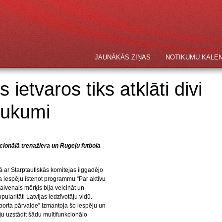
JAUNĀKĀS ZIŅAS
NOTIKUMU KALE
ietvaros tiks atklāti divi
aukumi
cionālā trenažiera un Rugeļu futbola
 ar Starptautiskās komitejas ilggadējo
a iespēju īstenot programmu “Par aktīvu
lvenais mērķis bija veicināt un
ularitāti Latvijas iedzīvotāju vidū.
porta pārvalde” izmantoja šo iespēju un
u uzstādīt šādu multifunkcionālo