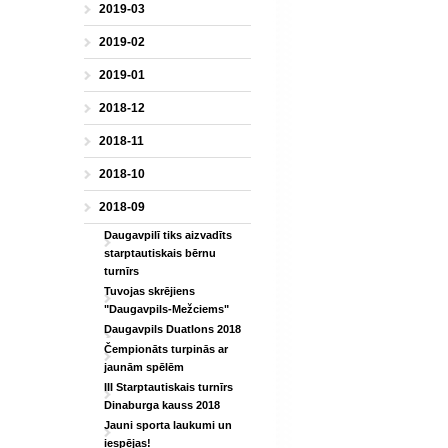
2019-03
2019-02
2019-01
2018-12
2018-11
2018-10
2018-09
Daugavpilī tiks aizvadīts
starptautiskais bērnu
turnīrs
Tuvojas skrējiens
"Daugavpils-Mežciems"
Daugavpils Duatlons 2018
Čempionāts turpinās ar
jaunām spēlēm
III Starptautiskais turnīrs
Dinaburga kauss 2018
Jauni sporta laukumi un
iespējas!