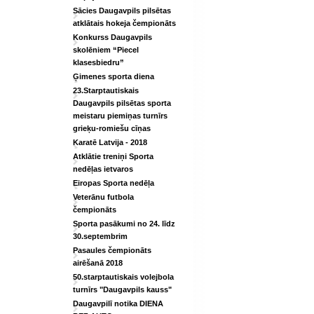
Sācies Daugavpils pilsētas
atklātais hokeja čempionāts
Konkurss Daugavpils
skolēniem “Piecel
klasesbiedru”
Ģimenes sporta diena
23.Starptautiskais
Daugavpils pilsētas sporta
meistaru piemiņas turnīrs
grieķu-romiešu cīņas
Karatē Latvija - 2018
Atklātie treniņi Sporta
nedēļas ietvaros
Eiropas Sporta nedēļa
Veterānu futbola
čempionāts
Sporta pasākumi no 24. līdz
30.septembrim
Pasaules čempionāts
airēšanā 2018
50.starptautiskais volejbola
turnīrs "Daugavpils kauss"
Daugavpilī notika DIENA