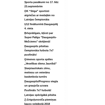
Sporta pasākumi no 17. līdz
23.septembrim
OK “Stiga” sportisti
atgriežas ar medaļām no
Latvijas čempionāta
U12 finālturnīrā Daugavpilij
4. vieta
Brīvprātīgais, kļūsti par
Super Palīgu "Daugavpils-
Mežciems" skrējienā!
Daugavpils pilsētas
čempionāta futbola 7x7
pusfināls!
Ģimenes sporta spēles
„Veselības diena Jaunībā”
Starptautiskais zēnu,
meiteņu un veterānu
basketbola turnīrs
Daugavpils/Progress viegla
un graujoša uzvara
Pusfināls 7x7 futbolā!
Latvijas spēcīgākā pilsēta
Z.Grigoļunoviča piemiņas
kauss volejbolā 2018