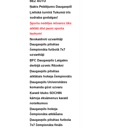
BEZ AUTO
Nakts Peldējums Daugavpilī
Lieliskā turnīrā Tukumā trīs
sudraba godalgas!
Sporta nedēļas ietvaros tiks
atklāti divi jauni sporta
laukumi
Noskaidroti uzvarētāji
Daugavpils pilsētas
čempionāta futbolā 7x7
uzvarētāji
BFC Daugavpils Latgales
derbijā uzveic Rēzekni
Daugavpils pilsētas
atklātais hokeja čempionāts
Daugavpils Universitātes
komanda gūst uzvaru
Karatē klubs SOCHIN
kārtoja eksāmenus karatē
noteikumos
Daugavpils hokeja
čempionāta atklāšana
Daugavpils pilsētas futbola
7x7 čempionāta fināls