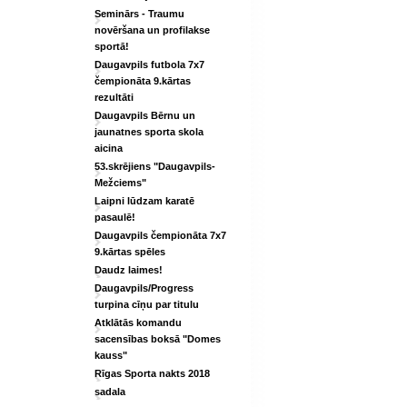
Seminārs - Traumu
novēršana un profilakse
sportā!
Daugavpils futbola 7x7
čempionāta 9.kārtas
rezultāti
Daugavpils Bērnu un
jaunatnes sporta skola
aicina
53.skrējiens "Daugavpils-
Mežciems"
Laipni lūdzam karatē
pasaulē!
Daugavpils čempionāta 7x7
9.kārtas spēles
Daudz laimes!
Daugavpils/Progress
turpina cīņu par titulu
Atklātās komandu
sacensības boksā "Domes
kauss"
Rīgas Sporta nakts 2018
sadala