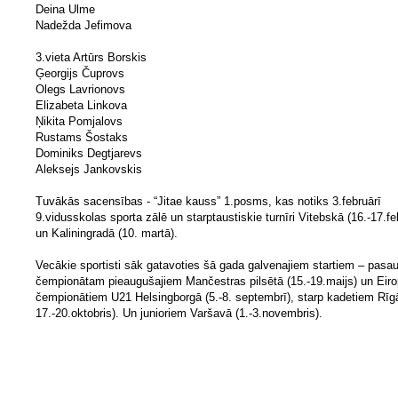
Deina Ulme
Nadežda Jefimova
3.vieta Artūrs Borskis
Ģeorgijs Čuprovs
Olegs Lavrionovs
Elizabeta Linkova
Ņikita Pomjalovs
Rustams Šostaks
Dominiks Degtjarevs
Aleksejs Jankovskis
Tuvākās sacensības - “Jitae kauss” 1.posms, kas notiks 3.februārī
9.vidusskolas sporta zālē un starptaustiskie turnīri Vitebskā (16.-17.fe
un Kaliningradā (10. martā).
Vecākie sportisti sāk gatavoties šā gada galvenajiem startiem – pasa
čempionātam pieaugušajiem Mančestras pilsētā (15.-19.maijs) un Eir
čempionātiem U21 Helsingborgā (5.-8. septembrī), starp kadetiem Rīgā
17.-20.oktobris). Un junioriem Varšavā (1.-3.novembris).