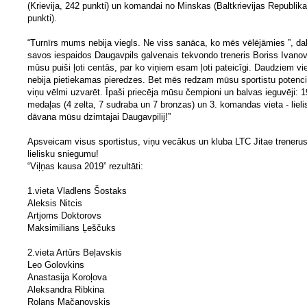
(Krievija, 242 punkti) un komandai no Minskas (Baltkrievijas Republika
punkti).
“Turnīrs mums nebija viegls. Ne viss sanāca, ko mēs vēlējāmies ”, da
savos iespaidos Daugavpils galvenais tekvondo treneris Boriss Ivanov
mūsu puiši ļoti centās, par ko viņiem esam ļoti pateicīgi. Daudziem vi
nebija pietiekamas pieredzes. Bet mēs redzam mūsu sportistu potenci
viņu vēlmi uzvarēt. Īpaši priecēja mūsu čempioni un balvas ieguvēji: 1
medaļas (4 zelta, 7 sudraba un 7 bronzas) un 3. komandas vieta - lieli
dāvana mūsu dzimtajai Daugavpilij!”
Apsveicam visus sportistus, viņu vecākus un kluba LTC Jitae trenerus
lielisku sniegumu!
“Viļņas kausa 2019” rezultāti:
1.vieta Vladlens Šostaks
Aleksis Nitcis
Artjoms Doktorovs
Maksimilians Ļeščuks
2.vieta Artūrs Beļavskis
Leo Golovkins
Anastasija Koroļova
Aleksandra Ribkina
Rolans Mačanovskis