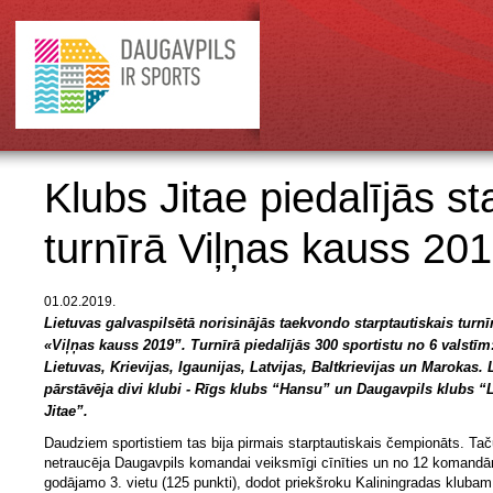
Klubs Jitae piedalījās st
turnīrā Viļņas kauss 20
01.02.2019.
Lietuvas galvaspilsētā norisinājās taekvondo starptautiskais turnī
«Viļņas kauss 2019”. Turnīrā piedalījās 300 sportistu no 6 valstīm
Lietuvas, Krievijas, Igaunijas, Latvijas, Baltkrievijas un Marokas. 
pārstāvēja divi klubi - Rīgs klubs “Hansu” un Daugavpils klubs “
Jitae”.
Daudziem sportistiem tas bija pirmais starptautiskais čempionāts. Tač
netraucēja Daugavpils komandai veiksmīgi cīnīties un no 12 komandā
godājamo 3. vietu (125 punkti), dodot priekšroku Kaliningradas klubam