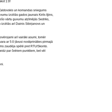
kot 1:0!
Žaldovskis un komandas sniegums
uvumu izcēlās gados jaunais Kirils Iļjins,
rešo vārtu guvumu atzīmējās Sedriks,
 izcēlās arī Dainis Sibirjanovs un
ovērojami arī vairāki asumi, tomēr
vara ar 5:0 ļāvusi nostiprināties pirmajā
kums zaudēja spēlē pret RTU/Skonto.
z par četriem punktiem, bet vēl
ni.