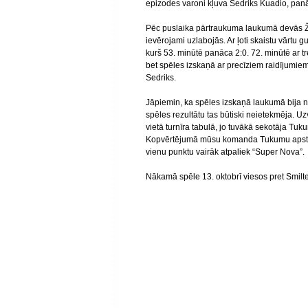
epizodes varoni kļuva Sedriks Kuadio, panā
Pēc puslaika pārtraukuma laukumā devās 
ievērojami uzlabojās. Ar ļoti skaistu vārtu g
kurš 53. minūtē panāca 2:0. 72. minūtē ar t
bet spēles izskaņā ar precīziem raidījumiem
Sedriks.
Jāpiemin, ka spēles izskaņā laukumā bija n
spēles rezultātu tas būtiski neietekmēja. Uz
vietā turnīra tabulā, jo tuvākā sekotāja Tu
Kopvērtējumā mūsu komanda Tukumu apsteid
vienu punktu vairāk atpaliek “Super Nova”.
Nākamā spēle 13. oktobrī viesos pret Smilte