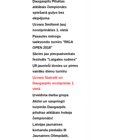
Daugavpils Pilsētas
atklātais čempionāts
spiešanā guļus bez
ekipējuma
Uzvara Smiltenē ļauj
nostiprināties 1. vietā
Pasaules mēroga
taekvondo turnīrs "RIGA
OPEN 2018"
Sācies jau piecpadsmitais
festivāls "Latgales rudens"
U8 jaunieši dosies uz pirmo
vairāku dienu turnīru
Uzvara Staicelē un
Daugavpils nostiprinās 1.
vietā
Izveidota darba grupa
Aktīvi un saspringti
turpinās Daugavpils
pilsētas atklātais hokeja
čempionāts!
Latvijas jaunatnes
komanda piedalās III
Jaunatnes Olimpiādē,