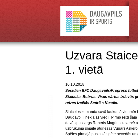
Uzvara Staice
1. vietā
10.10.2018.
Sestdien BFC Daugavpils/Progress futboli
Staiceles Bebrus. Visus vārtus izdevās gūt
reizes izcēlās Sedriks Kuadio.
Staiceles komanda savā laukumā vienmēr izc
Daugavpilij neklājās viegli. Pirmo reizi š
devās pussargs Roberts Magrins, rezervē at
uzbrukuma smailē atgriezās Vugars Askerov
Spēles pirmajā puslaikā spēle nevedās un gū