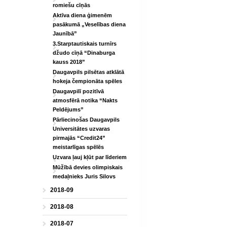
romiešu cīņās
Aktīva diena ģimenēm
pasākumā „Veselības diena
Jaunībā”
3.Starptautiskais turnīrs
džudo cīņā “Dinaburga
kauss 2018”
Daugavpils pilsētas atklātā
hokeja čempionāta spēles
Daugavpilī pozitīvā
atmosfērā notika “Nakts
Peldējums”
Pārliecinošas Daugavpils
Universitātes uzvaras
pirmajās “Credit24”
meistarlīgas spēlēs
Uzvara ļauj kļūt par līderiem
Mūžībā devies olimpiskais
medaļnieks Juris Silovs
2018-09
2018-08
2018-07