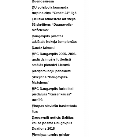
Buenosairesā
DU volejbola komanda
turpina cīņu "Credit 24" līgā
Lieliskā atmosfērā aizritējis
53.skrējiens “Daugavpils-
Mežciems”
Daugavpils pilsētas
atklātais hokeja čempionāts
Daudz laimes!
BFC Daugavpils 2005.-2006.
gadā dzimušie futbolisti
smēlās pieredzi Lietuvā
Riteņbraucēju panākumi
Skrējiens "Daugavpils-
Mežciems"
BFC Daugavpils futbolisti
piedalījās "Kaizer kauss"
turnīrā
Eiropas sieviešu basketbola
līga
Daugavpilī noticis Baltijas
kausa posma Daugavpils
Duatlons 2018
Piemiņas turnīrs grieķu-