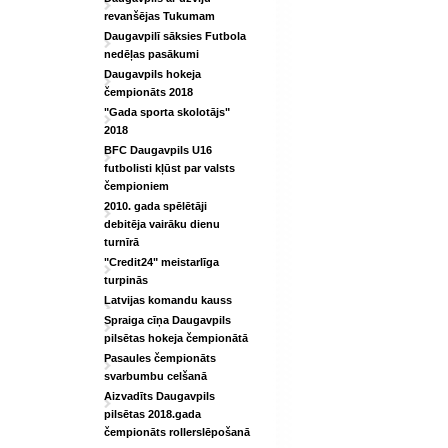
revanšējas Tukumam
Daugavpilī sāksies Futbola
nedēļas pasākumi
Daugavpils hokeja
čempionāts 2018
"Gada sporta skolotājs"
2018
BFC Daugavpils U16
futbolisti kļūst par valsts
čempioniem
2010. gada spēlētāji
debitēja vairāku dienu
turnīrā
"Credit24" meistarlīga
turpinās
Latvijas komandu kauss
Spraiga cīņa Daugavpils
pilsētas hokeja čempionātā
Pasaules čempionāts
svarbumbu celšanā
Aizvadīts Daugavpils
pilsētas 2018.gada
čempionāts rollerslēpošanā