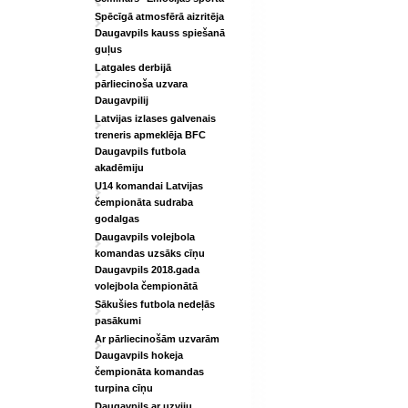
Spēcīgā atmosfērā aizritēja
Daugavpils kauss spiešanā
guļus
Latgales derbijā
pārliecinoša uzvara
Daugavpilij
Latvijas izlases galvenais
treneris apmeklēja BFC
Daugavpils futbola
akadēmiju
U14 komandai Latvijas
čempionāta sudraba
godalgas
Daugavpils volejbola
komandas uzsāks cīņu
Daugavpils 2018.gada
volejbola čempionātā
Sākušies futbola nedeļās
pasākumi
Ar pārliecinošām uzvarām
Daugavpils hokeja
čempionāta komandas
turpina cīņu
Daugavpils ar uzviju