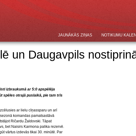
JAUNĀKĀS ZIŅAS
NOTIKUMU KALE
lē un Daugavpils nostiprin
sti izbraukumā ar 5:0 apspēlēja
 spēles otrajā puslaikā, pie tam trīs
ēlusies ar lielu cīņassparu un arī
ajā sezonā komandas pamatsastāvā
stājot Ričardu Žaldovski. Tāpat
s, bet Naisirs Karmona palika rezervē.
t vārtus izdevās tikai 30. minūtē. Par