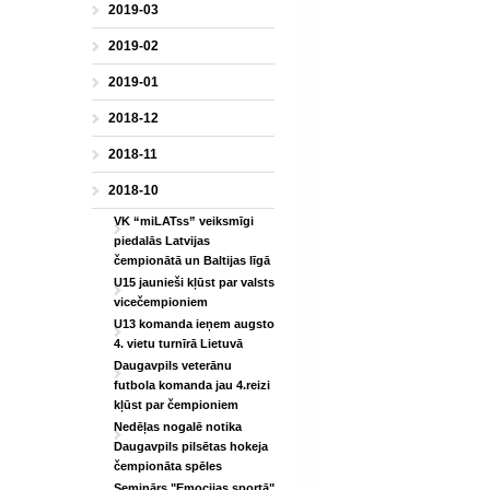
2019-03
2019-02
2019-01
2018-12
2018-11
2018-10
VK “miLATss” veiksmīgi
piedalās Latvijas
čempionātā un Baltijas līgā
U15 jaunieši kļūst par valsts
vicečempioniem
U13 komanda ieņem augsto
4. vietu turnīrā Lietuvā
Daugavpils veterānu
futbola komanda jau 4.reizi
kļūst par čempioniem
Nedēļas nogalē notika
Daugavpils pilsētas hokeja
čempionāta spēles
Seminārs "Emocijas sportā"