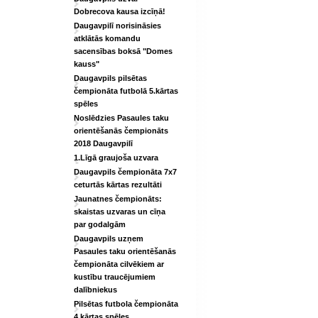
Dobrecova kausa izcīņā!
Daugavpilī norisināsies
atklātās komandu
sacensības boksā "Domes
kauss"
Daugavpils pilsētas
čempionāta futbolā 5.kārtas
spēles
Noslēdzies Pasaules taku
orientēšanās čempionāts
2018 Daugavpilī
1.Līgā graujoša uzvara
Daugavpils čempionāta 7x7
ceturtās kārtas rezultāti
Jaunatnes čempionāts:
skaistas uzvaras un cīņa
par godalgām
Daugavpils uzņem
Pasaules taku orientēšanās
čempionāta cilvēkiem ar
kustību traucējumiem
dalībniekus
Pilsētas futbola čempionāta
4.kārtas spēles