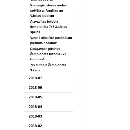
5 mūsējie izlases rindās
spēlēja ar Anglijas un
Vācijas klubiem
Aizvadītas futbola
čempionāta 7x7 3.kārtas
spēles
Varenā cīņā līdz pusfinālam
pietrūka nedaudz
Daugavpils pilsētas
čempionāts futbolā 7x7
turpinās!
7x7 futbola čempionāta
3.kārta
2018-07
2018-06
2018-05
2018-04
2018-03
2018-02