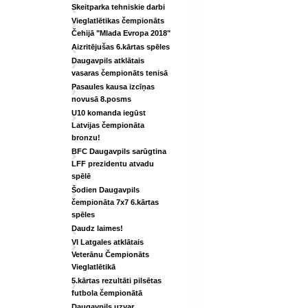
Skeitparka tehniskie darbi
Vieglatlētikas čempionāts
Čehijā "Mlada Evropa 2018"
Aizritējušas 6.kārtas spēles
Daugavpils atklātais
vasaras čempionāts tenisā
Pasaules kausa izcīņas
novusā 8.posms
U10 komanda iegūst
Latvijas čempionāta
bronzu!
BFC Daugavpils sarūgtina
LFF prezidentu atvadu
spēlē
Šodien Daugavpils
čempionāta 7x7 6.kārtas
spēles
Daudz laimes!
VI Latgales atklātais
Veterānu Čempionāts
Vieglatlētikā
5.kārtas rezultāti pilsētas
futbola čempionātā
Daugavpils uzvar