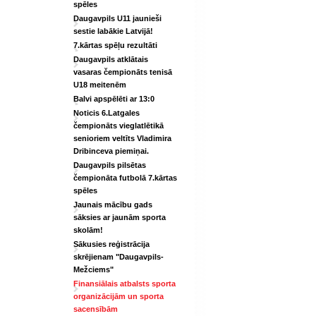
spēles
Daugavpils U11 jaunieši
sestie labākie Latvijā!
7.kārtas spēļu rezultāti
Daugavpils atklātais
vasaras čempionāts tenisā
U18 meitenēm
Balvi apspēlēti ar 13:0
Noticis 6.Latgales
čempionāts vieglatlētikā
senioriem veltīts Vladimira
Dribinceva piemiņai.
Daugavpils pilsētas
čempionāta futbolā 7.kārtas
spēles
Jaunais mācību gads
sāksies ar jaunām sporta
skolām!
Sākusies reģistrācija
skrējienam "Daugavpils-
Mežciems"
Finansiālais atbalsts sporta
organizācijām un sporta
sacensībām