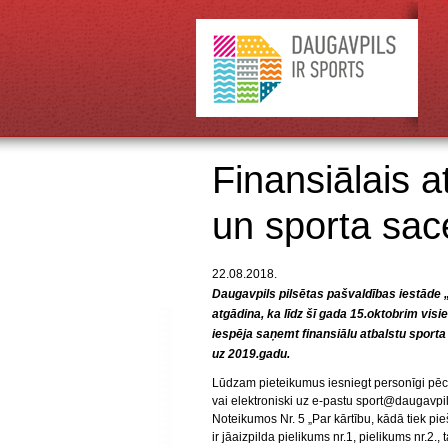
Finansiālais a
un sporta sa
22.08.2018.
Daugavpils pilsētas pašvaldības iestāde 
atgādina, ka līdz šī gada 15.oktobrim visi
iespēja saņemt finansiālu atbalstu sport
uz 2019.gadu.
Lūdzam pieteikumus iesniegt personīgi pēc 
vai elektroniski uz e-pastu
sport@daugavpil
Noteikumos Nr. 5 „Par kārtību, kādā tiek pi
ir jāaizpilda pielikums nr.1, pielikums nr.2.,