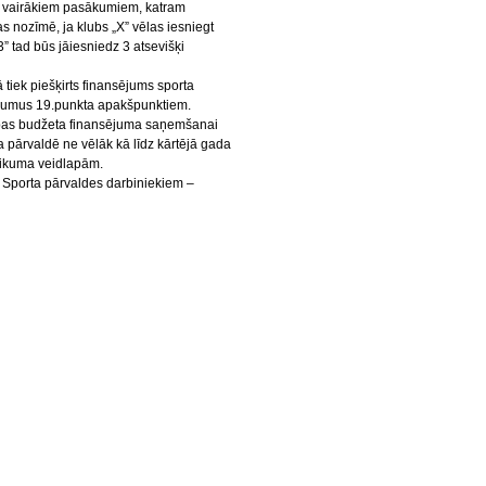
u vairākiem pasākumiem, katram
s nozīmē, ja klubs „X” vēlas iesniegt
” tad būs jāiesniedz 3 atsevišķi
 tiek piešķirts finansējums sporta
ikumus 19.punkta apakšpunktiem.
ības budžeta finansējuma saņemšanai
pārvaldē ne vēlāk kā līdz kārtējā gada
teikuma veidlapām.
 Sporta pārvaldes darbiniekiem –