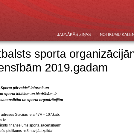
JAUNĀKĀS ZIŅAS
NOTIKUMU KALE
tbalsts sporta organizācij
censībām 2019.gadam
„Sporta pārvalde” informē un
em sporta klubiem un biedrībām, ir
a sacensībām un sporta organizācijām
adreses Stacijas iela 47A – 107.kab.
s.lv
.
ešķirts finansējums sporta sacensībām”
 taču pielikums nr.3 nav jāaizpilda!