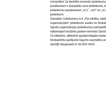
Uzmanību! Ja biedrība iesniedz pieteikum
pasākumam ir jāaizpilda savs pieteikums, ta
pieteikumu pasākumiem „nr.1”, „nr2” un „nr.3
pieteikumi.
Savukārt, noteikumos nr.4 „Par kārtību, kādā
organizācijām” pieteikums sastāv no Note
Sporta organizācijas pieteikumus pašvald
nākamajam budžeta gadam iesniedz Sporta 
15.oktobrim, atbilstoši apstiprinātajām pie
Neskaidrību gadījumā lūgums sazināties ar
sport@ daugavpils.lv; tel.654 4443.