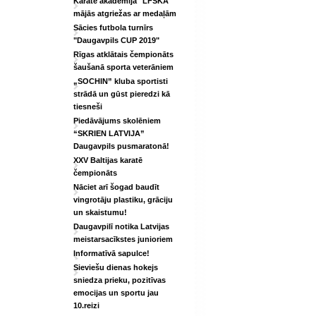
Karatē akadēmija "LFSKA"
mājās atgriežas ar medaļām
Sācies futbola turnīrs
"Daugavpils CUP 2019"
Rīgas atklātais čempionāts
šaušanā sporta veterāniem
„SOCHIN” kluba sportisti
strādā un gūst pieredzi kā
tiesneši
Piedāvājums skolēniem
“SKRIEN LATVIJA”
Daugavpils pusmaratonā!
XXV Baltijas karatē
čempionāts
Nāciet arī šogad baudīt
vingrotāju plastiku, grāciju
un skaistumu!
Daugavpilī notika Latvijas
meistarsacīkstes junioriem
Informatīvā sapulce!
Sieviešu dienas hokejs
sniedza prieku, pozitīvas
emocijas un sportu jau
10.reizi