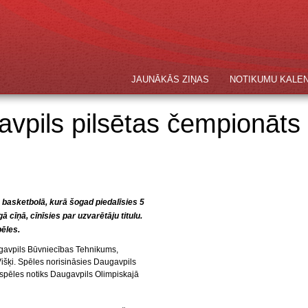
JAUNĀKĀS ZIŅAS
NOTIKUMU KALE
vpils pilsētas čempionāts
basketbolā, kurā šogad piedalīsies 5
cīņā, cīnīsies par uzvarētāju titulu.
pēles.
gavpils Būvniecības Tehnikums,
išķi. Spēles norisināsies Daugavpils
a spēles notiks Daugavpils Olimpiskajā