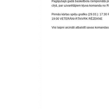
Pagājušajā gadā basketbola čempionātā pi
cīņā, par uzvarētājiem kļuva komanda no 
Pirmās kārtas spēļu grafiks (29.03.): 1
19:00 VETERĀNI-RTA/VRK RĒZEKNE
Visi laipni aicināti atbalstīt savas komandas