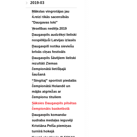
2019-03
Mākslas vingrotājas jau
4.reizi tikās sacensībās
"Daugavas loki"
Veselības nedēļa 2019
Daugavpils audzēkņi lieliski
nospēlējuši Latvijas izlasēs
Daugavpilī notika sieviešu
brīvās cīņas festivāls
Daugavpils šāvējiem lieliski
rezultāti Ziemas
čempionātā lietišķajā
šaušanā
“Singitaj” sportisti piedalās
čempionātā Holandē un
mājās atgriežas ar
čempionu tituliem
Sāksies Daugavpils pilsētas
čempionāts basketbolā
Daugavpils komanda-
sudraba medaļas ieguvēji
Kristiāna Pelša piemiņas
turnīrā hokejā