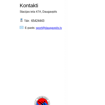
Kontakti
Stacijas iela 47A, Daugavpils
65424443
Tālr.:
E-pasts:
sport@daugavpils.lv