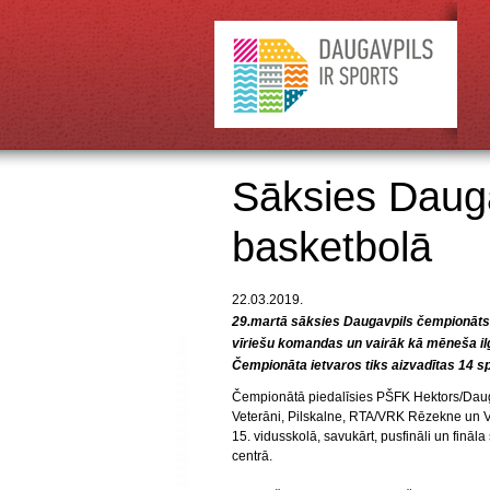
Sāksies Dauga
basketbolā
22.03.2019.
29.martā sāksies Daugavpils čempionāts 
vīriešu komandas un vairāk kā mēneša ilgā 
Čempionāta ietvaros tiks aizvadītas 14 s
Čempionātā piedalīsies PŠFK Hektors/Dau
Veterāni, Pilskalne, RTA/VRK Rēzekne un V
15. vidusskolā, savukārt, pusfināli un fināl
centrā.