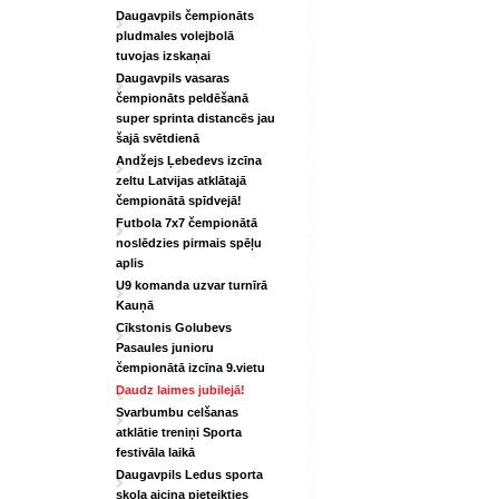
Daugavpils čempionāts
pludmales volejbolā
tuvojas izskaņai
Daugavpils vasaras
čempionāts peldēšanā
super sprinta distancēs jau
šajā svētdienā
Andžejs Ļebedevs izcīna
zeltu Latvijas atklātajā
čempionātā spīdvejā!
Futbola 7x7 čempionātā
noslēdzies pirmais spēļu
aplis
U9 komanda uzvar turnīrā
Kauņā
Cīkstonis Golubevs
Pasaules junioru
čempionātā izcīna 9.vietu
Daudz laimes jubilejā!
Svarbumbu celšanas
atklātie treniņi Sporta
festivāla laikā
Daugavpils Ledus sporta
skola aicina pieteikties