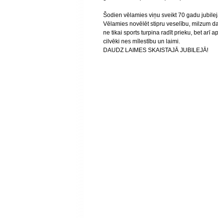
Šodien vēlamies viņu sveikt 70 gadu jubilej
Vēlamies novēlēt stipru veselību, milzum d
ne tikai sports turpina radīt prieku, bet arī 
cilvēki nes mīlestību un laimi.
DAUDZ LAIMES SKAISTAJĀ JUBILEJĀ!