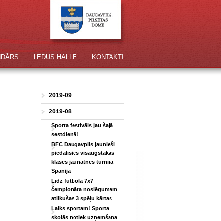
NDĀRS
LEDUS HALLE
KONTAKTI
2019-09
2019-08
Sporta festivāls jau šajā
sestdienā!
BFC Daugavpils jaunieši
piedalīsies visaugstākās
klases jaunatnes turnīrā
Spānijā
Līdz futbola 7x7
čempionāta noslēgumam
atlikušas 3 spēļu kārtas
Laiks sportam! Sporta
skolās notiek uzņemšana