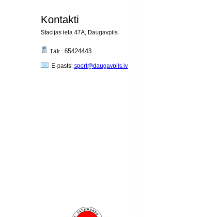
Kontakti
Stacijas iela 47A, Daugavpils
65424443
Tālr.:
E-pasts:
sport@daugavpils.lv