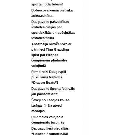
sporta nodarbībām!
Dobrecova kausā pietrūka
aukstasinības
Daugavpils pašvaldības
iestādes cīnījās par
sportiskākās un spēcīgākas
iestādes titulu
Anastasija Kravčenoka ar
pārinieci Tīnu Graudiņu
kļūst par Eiropas
čempionēm pludmales
volejbolā
Pirmo reizi Daugavpilī-
pūķu laivu festivāls
“Dragon Boats”!
Daugavpils Sporta festivāls
jau pavisam drīz!
Šāvēji no Latvijas kausa
izcīņas fināla atved
medaļas
Pludmales volejbola
čempionāts turpinās
Daugavpilieši piedalījās
“Lokobol” superfinālā!