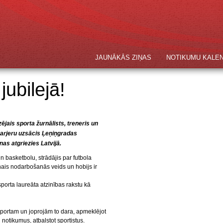
JAUNĀKĀS ZIŅAS
NOTIKUMU KALE
ubilejā!
ējais sporta žurnālists, treneris un
karjeru uzsācis Ļeņiņgradas
as atgriezies Latvijā.
un basketbolu, strādājis par futbola
nais nodarbošanās veids un hobijs ir
rta laureāta atzinības rakstu kā
vi sportam un joprojām to dara, apmeklējot
notikumus, atbalstot sportistus.