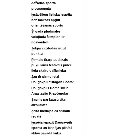
dažādās sporta
programmās
Iesācējiem lieliska iespēja
bez maksas apgūt
orientēšanās sportu
Šī gada pludmales
volejbola čempioni ir
noskaidroti
Jelgavā izdodas iegūt
punktu
Pirmais Starptautiskais
pūķu laivu festivāls pulcē
lielu skaitu dalībnieku
Jau rīt pirmo reizi
Daugavpilī "Dragon Boats"
Daugavpils Domē sveic
Anastasiju Kravčenoku
Sapnis par kausu tika
aizskalots
Zelta medaļas 24 stundu
regatē
Iespēja iepazīt Daugavpils
sportu un iespējas pilsētā
aktīvi pavadīt laiku