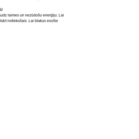
ā!
audz laimes un nezūdošu enerģiju. Lai
apkārt notiekošais. Lai blakus esošie