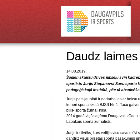
Daudz laimes j
14.08.2019.
Šodien skaistu dzīves jubileju svin kādreiz
sportists Jurijs Stepanovs! Savu sporta 
pedagoģiskajā institūtā, pēc tā absolvēšan
Jurijs pats jaunībā ir nodarbojies ar boksu 
treneri sporta skolā BJSS Nr.-1. Taču galve
bijis- sporta žurnālistika.
2014.gadā viņš saņēma Daugavpils Gada spo
Labākais sporta žurnālists.
Jurijs ir cilvēks, kurš veltījis visu savu dzī
gandrīz visus pilsētas sporta pasākumus un 