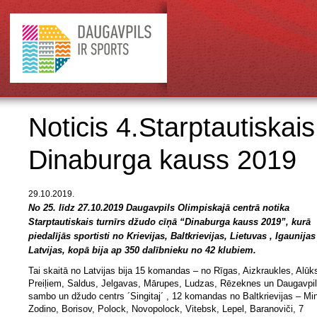
Noticis 4.Starptautiskai
Dinaburga kauss 2019
29.10.2019.
No 25. līdz 27.10.2019 Daugavpils Olimpiskajā centrā notika
Starptautiskais turnīrs džudo cīņā “Dinaburga kauss 2019”, kurā
piedalījās sportisti no Krievijas, Baltkrievijas, Lietuvas , Igaunija
Latvijas, kopā bija ap 350 dalībnieku no 42 klubiem.
Tai skaitā no Latvijas bija 15 komandas – no Rīgas, Aizkraukles, Alūk
Preiļiem, Saldus, Jelgavas, Mārupes, Ludzas, Rēzeknes un Daugavpi
sambo un džudo centrs ´Singitaj´ , 12 komandas no Baltkrievijas – Mi
Zodino, Borisov, Polock, Novopolock, Vitebsk, Lepel, Baranoviči, 7