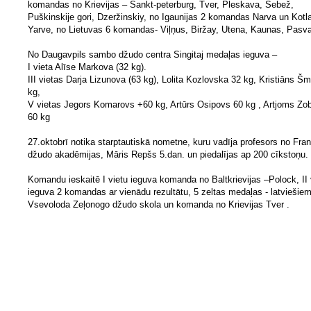
komandas no Krievijas – Sankt-peterburg, Tver, Pleskava, Sebež,
Puškinskije gori, Dzeržinskiy, no Igaunijas 2 komandas Narva un Kotl
Yarve, no Lietuvas 6 komandas- Viļņus, Biržay, Utena, Kaunas, Pasva
No Daugavpils sambo džudo centra Singitaj medaļas ieguva –
I vieta Alīse Markova (32 kg).
III vietas Darja Lizunova (63 kg), Lolita Kozlovska 32 kg, Kristiāns Š
kg,
V vietas Jegors Komarovs +60 kg, Artūrs Osipovs 60 kg , Artjoms Zo
60 kg
27.oktobrī notika starptautiskā nometne, kuru vadīja profesors no Fran
džudo akadēmijas, Māris Repšs 5.dan. un piedalījas ap 200 cīkstoņu.
Komandu ieskaitē I vietu ieguva komanda no Baltkrievijas –Polock, II 
ieguva 2 komandas ar vienādu rezultātu, 5 zeltas medaļas - latviešie
Vsevoloda Zeļonogo džudo skola un komanda no Krievijas Tver .