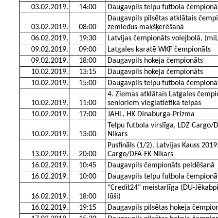
03.02.2019.
14:00
Daugavpils telpu futbola čempionā
Daugavpils pilsētas atklātais čemp
03.02.2019.
08:00
zemledus maķšķerēšanā
06.02.2019.
19:30
Latvijas čempionāts volejbolā, (mi
09.02.2019.
09:00
Latgales karatē WKF čempionāts
09.02.2019.
18:00
Daugavpils hokeja čempionāts
10.02.2019.
13:15
Daugavpils hokeja čempionāts
10.02.2019.
15:00
Daugavpils telpu futbola čempionā
4. Ziemas atklātais Latgales čempi
10.02.2019.
11:00
senioriem vieglatlētikā telpās
10.02.2019.
17:00
JAHL, HK Dinaburga-Prizma
Telpu futbola virslīga, LDZ Cargo/
10.02.2019.
13:00
Nikars
Pusfināls (1/2). Latvijas Kauss 2019
13.02.2019.
20:00
Cargo/DFA-FK Nikars
16.02.2019.
10:45
Daugavpils čempionāts peldēšanā
16.02.2019.
10:00
Daugavpils telpu futbola čempionā
"Credit24" meistarlīga (DU-Jēkabpi
16.02.2019.
18:00
lūši)
16.02.2019.
19:15
Daugavpils pilsētas hokeja čempio