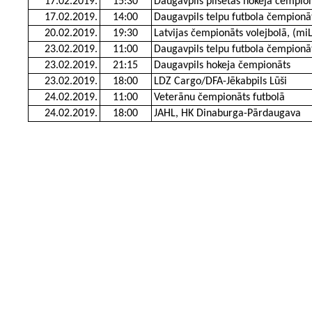
17.02.2019.
15:30
Daugavpils pilsētas hokeja čempio
17.02.2019.
14:00
Daugavpils telpu futbola čempionā
20.02.2019.
19:30
Latvijas čempionāts volejbolā, (mi
23.02.2019.
11:00
Daugavpils telpu futbola čempionā
23.02.2019.
21:15
Daugavpils hokeja čempionāts
23.02.2019.
18:00
LDZ Cargo/DFA-Jēkabpils Lūši
24.02.2019.
11:00
Veterānu čempionāts futbolā
24.02.2019.
18:00
JAHL, HK Dinaburga-Pārdaugava