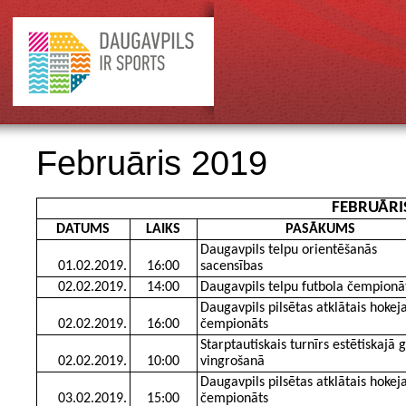
Februāris 2019
FEBRUĀRI
DATUMS
LAIKS
PASĀKUMS
Daugavpils telpu orientēšanās
01.02.2019.
16:00
sacensības
02.02.2019.
14:00
Daugavpils telpu futbola čempionā
Daugavpils pilsētas atklātais hokej
02.02.2019.
16:00
čempionāts
Starptautiskais turnīrs estētiskajā 
02.02.2019.
10:00
vingrošanā
Daugavpils pilsētas atklātais hokej
03.02.2019.
15:00
čempionāts