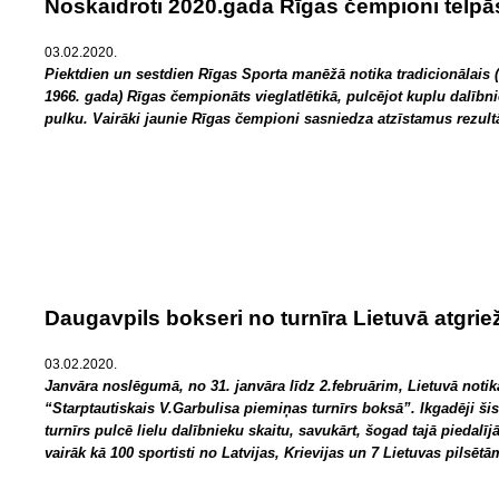
Noskaidroti 2020.gada Rīgas čempioni telpā
03.02.2020.
Piektdien un sestdien Rīgas Sporta manēžā notika tradicionālais 
1966. gada) Rīgas čempionāts vieglatlētikā, pulcējot kuplu dalībn
pulku. Vairāki jaunie Rīgas čempioni sasniedza atzīstamus rezult
Daugavpils bokseri no turnīra Lietuvā atgri
03.02.2020.
Janvāra noslēgumā, no 31. janvāra līdz 2.februārim, Lietuvā notik
“Starptautiskais V.Garbulisa piemiņas turnīrs boksā”. Ikgadēji šis
turnīrs pulcē lielu dalībnieku skaitu, savukārt, šogad tajā piedalīj
vairāk kā 100 sportisti no Latvijas, Krievijas un 7 Lietuvas pilsētā