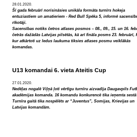
28.01.2020.
Šī gada februārī norisināsies unikāla formāta turnīrs hokeja
entuziastiem un amatieriem - Red Bull Spēka 5, informē sacensīb
rīkotāji.
Sacensības notiks četros atlases posmos – 08., 09., 15. un 16. feb
četrās dažādās Latvijas pilsētās, kā arī fināla posms 23. februārī, 
kur atkārtoti uz ledus laukuma tiksies atlases posmu veiklākās
komandas.
U13 komandai 6. vieta Ateitis Cup
27.01.2020.
Nedēļas nogalē Viļņā ļoti vērtīgu turnīru aizvadīja Daugavpils Fut
akadēmijas komanda. 16 komandu konkurencē tika ieņemta sestā 
Turnīra gaitā tika nospēlēts ar “Juventus”, Somijas, Krievijas un
Latvijas komandām.