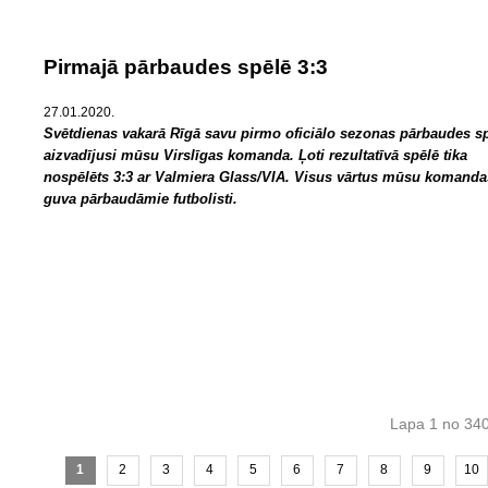
Pirmajā pārbaudes spēlē 3:3
27.01.2020.
Svētdienas vakarā Rīgā savu pirmo oficiālo sezonas pārbaudes sp
aizvadījusi mūsu Virslīgas komanda. Ļoti rezultatīvā spēlē tika
nospēlēts 3:3 ar Valmiera Glass/VIA. Visus vārtus mūsu komanda
guva pārbaudāmie futbolisti.
Lapa 1 no 34
1
2
3
4
5
6
7
8
9
10