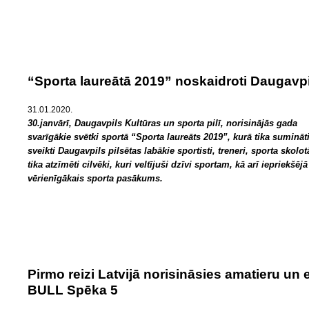
“Sporta laureātā 2019” noskaidroti Daugavpil
31.01.2020.
30.janvārī, Daugavpils Kultūras un sporta pilī, norisinājās gada
svarīgākie svētki sportā “Sporta laureāts 2019”, kurā tika sumināt
sveikti Daugavpils pilsētas labākie sportisti, treneri, sporta skolot
tika atzīmēti cilvēki, kuri veltījuši dzīvi sportam, kā arī iepriekšēj
vērienīgākais sporta pasākums.
Pirmo reizi Latvijā norisināsies amatieru un 
BULL Spēka 5