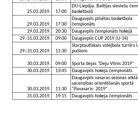
DU-Liepāja. Baltijas sieviešu če
25.03.2019.
17:00
basketbolā
Daugavpils pilsētas basketbola
29.03.2019.
17:30
čempionāts
29.03.2019.
20:30
Daugavpils čempionāts hokejā
29.-31.03.2019.
09:00
Daugavpils CUP 2019 (U-14)
Starptautiskais volejbola turnīrs 
29.-31.03.2019.
11:30
puišiem
30.03.2019.
09:00
Sporta dejas "Deju Vilnis 2019"
30.03.2019.
13:45
Daugavpils hokeja čempionāts
Daugavpils vasaras sezonas atkl
sacensības orientēšanās sportā
30.03.2019.
11:30
“Pavasaris- 2019”
31.03.2019.
19:15
Daugavpils hokeja čempionāts