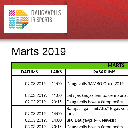
Marts 2019
MARTS
DATUMS
LAIKS
PASĀKUMS
02.03.2019.
11:00
Daugavpils SAMBO Open 2019
02.03.2019.
11:00
Latvijas kaujas Sambo čempionāt
02.03.2019.
20:15
Daugavpils hokeja čempionāts
Baltijas līga. "miLATss"-Rīgas vol
02.03.2019.
14:00
skola
02.03.2019.
14:00
BFC Daugavpils-FK Nevežis
03.03.2019.
20:15
Daugavpils hokeja čempionāts