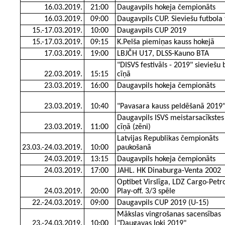
16.03.2019.
21:00
Daugavpils hokeja čempionāts
16.03.2019.
09:00
Daugavpils CUP. Sieviešu futbola 
15.-17.03.2019.
10:00
Daugavpils CUP 2019
15.-17.03.2019.
09:15
K.Pelša piemiņas kauss hokejā
17.03.2019.
19:00
LBJČH U17, DLSS-Kauno BTA
"DISVS festivāls - 2019" sieviešu 
22.03.2019.
15:15
cīņā
23.03.2019.
16:00
Daugavpils hokeja čempionāts
23.03.2019.
10:40
"Pavasara kauss peldēšanā 2019
Daugavpils ISVS meistarsacīkstes
23.03.2019.
11:00
cīņā (zēni)
Latvijas Republikas čempionāts
23.03.-24.03.2019.
10:00
paukošanā
24.03.2019.
13:15
Daugavpils hokeja čempionāts
24.03.2019.
17:00
JAHL. HK Dinaburga-Venta 2002
Optibet Virslīga, LDZ Cargo-Petr
24.03.2019.
20:00
Play-off. 3/3 spēle
22.-24.03.2019.
09:00
Daugavpils CUP 2019 (U-15)
Mākslas vingrošanas sacensības
23.-24.03.2019.
10:00
"Daugavas loki 2019"