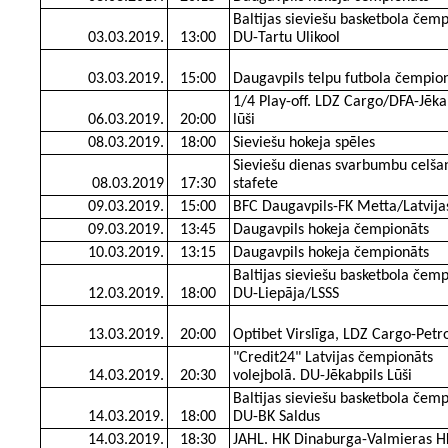
Baltijas sieviešu basketbola čemp
03.03.2019.
13:00
DU-Tartu Ulikool
03.03.2019.
15:00
Daugavpils telpu futbola čempio
1/4 Play-off. LDZ Cargo/DFA-Jēka
06.03.2019.
20:00
lūši
08.03.2019.
18:00
Sieviešu hokeja spēles
Sieviešu dienas svarbumbu celša
08.03.2019
17:30
stafete
09.03.2019.
15:00
BFC Daugavpils-FK Metta/Latvija
09.03.2019.
13:45
Daugavpils hokeja čempionāts
10.03.2019.
13:15
Daugavpils hokeja čempionāts
Baltijas sieviešu basketbola čemp
12.03.2019.
18:00
DU-Liepāja/LSSS
13.03.2019.
20:00
Optibet Virslīga, LDZ Cargo-Pet
"Credit24" Latvijas čempionāts
14.03.2019.
20:30
volejbolā. DU-Jēkabpils Lūši
Baltijas sieviešu basketbola čemp
14.03.2019.
18:00
DU-BK Saldus
14.03.2019.
18:30
JAHL. HK Dinaburga-Valmieras H