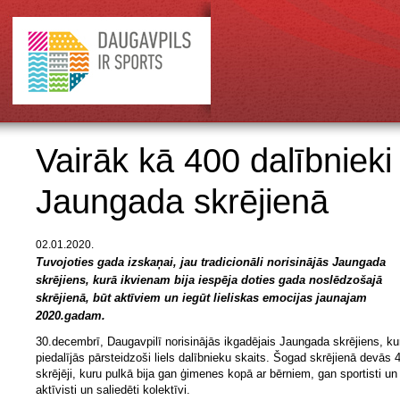
Vairāk kā 400 dalībniek
Jaungada skrējienā
02.01.2020.
Tuvojoties gada izskaņai, jau tradicionāli norisinājās Jaungada
skrējiens, kurā ikvienam bija iespēja doties gada noslēdzošajā
skrējienā, būt aktīviem un iegūt lieliskas emocijas jaunajam
2020.gadam.
30.decembrī, Daugavpilī norisinājās ikgadējais Jaungada skrējiens, ku
piedalījās pārsteidzoši liels dalībnieku skaits. Šogad skrējienā devās 
skrējēji, kuru pulkā bija gan ģimenes kopā ar bērniem, gan sportisti un
aktīvisti un saliedēti kolektīvi.