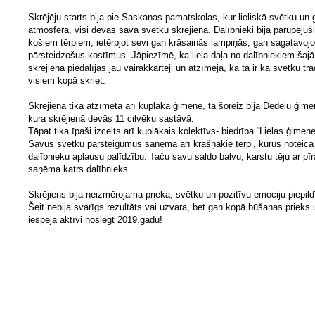
Skrējēju starts bija pie Saskaņas pamatskolas, kur lieliskā svētku un
atmosfērā, visi devās savā svētku skrējienā. Dalībnieki bija parūpējuš
košiem tērpiem, ietērpjot sevi gan krāsainās lampiņās, gan sagatavojo
pārsteidzošus kostīmus. Jāpiezīmē, ka liela daļa no dalībniekiem šajā
skrējienā piedalījās jau vairākkārtēji un atzīmēja, ka tā ir kā svētku tra
visiem kopā skriet.
Skrējienā tika atzīmēta arī kuplākā ģimene, tā šoreiz bija Dedeļu ģime
kura skrējienā devās 11 cilvēku sastāvā.
Tāpat tika īpaši izcelts arī kuplākais kolektīvs- biedrība “Lielas ģimene
Savus svētku pārsteigumus saņēma arī krāšņākie tērpi, kurus noteica
dalībnieku aplausu palīdzību. Taču savu saldo balvu, karstu tēju ar pī
saņēma katrs dalībnieks.
Skrējiens bija neizmērojama prieka, svētku un pozitīvu emociju piepild
Šeit nebija svarīgs rezultāts vai uzvara, bet gan kopā būšanas prieks 
iespēja aktīvi noslēgt 2019.gadu!