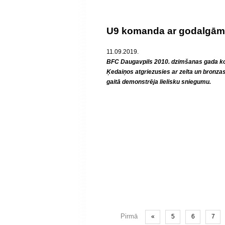
U9 komanda ar godalgām
11.09.2019.
BFC Daugavpils 2010. dzimšanas gada kom
Ķedaiņos atgriezusies ar zelta un bronza
gaitā demonstrēja lielisku sniegumu.
Pirmā
«
5
6
7