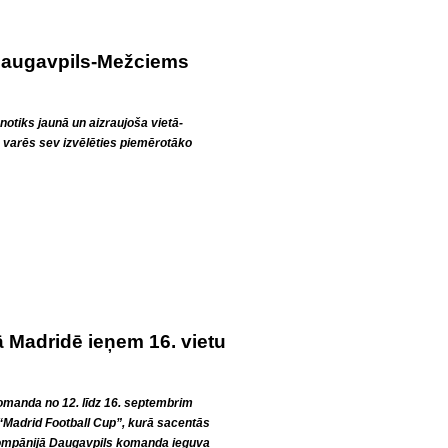
 Daugavpils-Mežciems
otiks jaunā un aizraujoša vietā-
s varēs sev izvēlēties piemērotāko
 Madridē ieņem 16. vietu
manda no 12. līdz 16. septembrim
ā “Madrid Football Cup”, kurā sacentās
kompānijā Daugavpils komanda ieguva