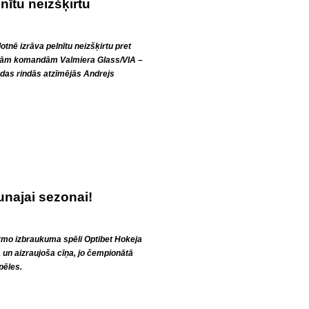
nītu neizšķirtu
tnē izrāva pelnītu neizšķirtu pret
šajām komandām Valmiera Glass/VIA –
das rindās atzīmējās Andrejs
unajai sezonai!
rmo izbraukuma spēli Optibet Hokeja
un aizraujoša cīņa, jo čempionātā
pēles.