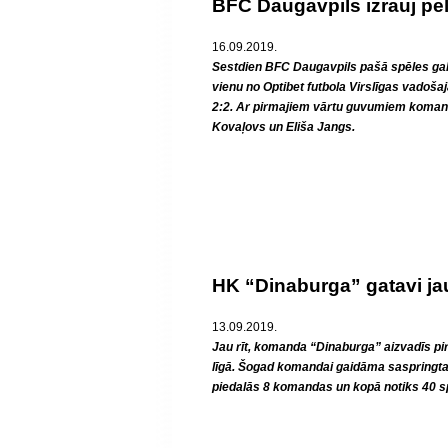
BFC Daugavpils izrauj pel
16.09.2019.
Sestdien BFC Daugavpils pašā spēles galo
vienu no Optibet futbola Virslīgas vado
2:2. Ar pirmajiem vārtu guvumiem koman
Kovaļovs un Eliša Jangs.
HK “Dinaburga” gatavi ja
13.09.2019.
Jau rīt, komanda “Dinaburga” aizvadīs pi
līgā. Šogad komandai gaidāma saspringta 
piedalās 8 komandas un kopā notiks 40 s