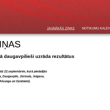
JAUNĀKĀS ZIŅAS
NOTIKUMU KALE
IŅAS
ā daugavpilieši uzrāda rezultātus
īdz 22.septembrim, kurā piedalījās
a, Daugavpils, Jūrmala, Jelgava,
 Alsunga un Ozolnieki).