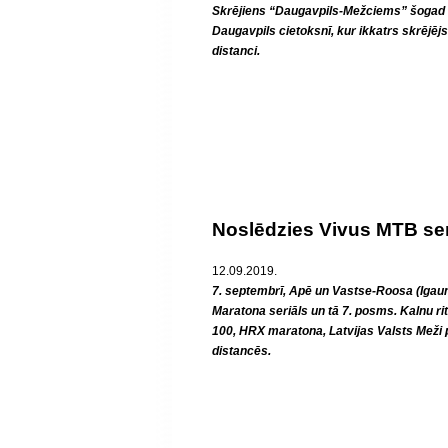
Skrējiens “Daugavpils-Mežciems” šogad n
Daugavpils cietoksnī, kur ikkatrs skrējēj
distanci.
Noslēdzies Vivus MTB ser
12.09.2019.
7. septembrī, Apē un Vastse-Roosa (Igau
Maratona seriāls un tā 7. posms. Kalnu r
100, HRX maratona, Latvijas Valsts Meži
distancēs.