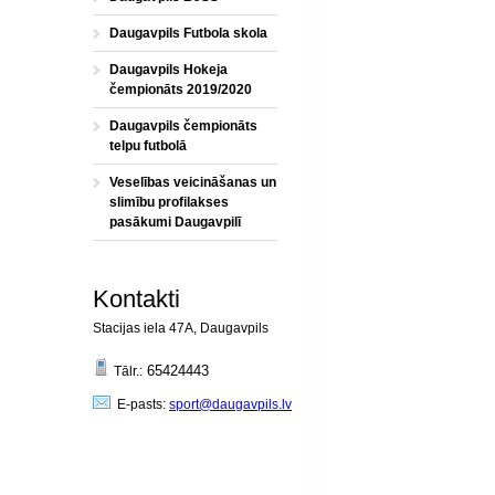
Daugavpils Futbola skola
Daugavpils Hokeja
čempionāts 2019/2020
Daugavpils čempionāts
telpu futbolā
Veselības veicināšanas un
slimību profilakses
pasākumi Daugavpilī
Kontakti
Stacijas iela 47A, Daugavpils
65424443
Tālr.:
E-pasts:
sport@daugavpils.lv