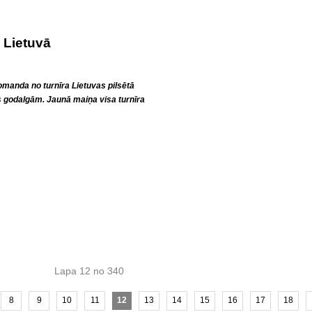
 Lietuvā
anda no turnīra Lietuvas pilsētā
s godalgām. Jaunā maiņa visa turnīra
Lapa 12 no 340
8
9
10
11
12
13
14
15
16
17
18