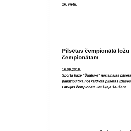
16. vietu.
Pilsētas čempionātā ložu 
čempionātam
16.09.2019.
Sporta bāzē “Šautuve” norisinājās pilsēt
palīdzību tika noskaidrota pilsētas izlas
Latvijas čempionātā lietišķajā šaušanā.