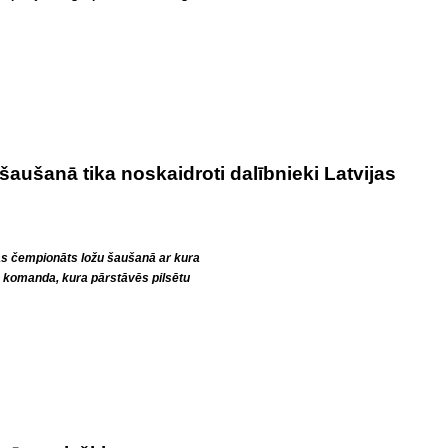
šaušanā tika noskaidroti dalībnieki Latvijas
as čempionāts ložu šaušanā ar kura
es komanda, kura pārstāvēs pilsētu