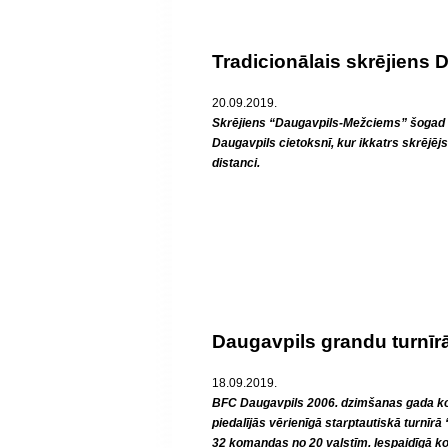
Tradicionālais skrējiens
20.09.2019.
Skrējiens “Daugavpils-Mežciems” šogad n
Daugavpils cietoksnī, kur ikkatrs skrējēj
distanci.
Daugavpils grandu turnīrā
18.09.2019.
BFC Daugavpils 2006. dzimšanas gada ko
piedalījās vērienīgā starptautiskā turnīr
32 komandas no 20 valstīm. Iespaidīgā 