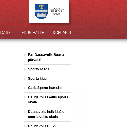
NDĀRS
LEDUS HALLE
KONTAKTI
Par Daugavpils Sporta
pārvaldi
Sporta bāzes
Sporta klubi
Gada Sporta laureāts
Daugavpils Ledus sporta
skola
Daugavpils Individuālo
sporta veidu skola
Daugavpils BJSS