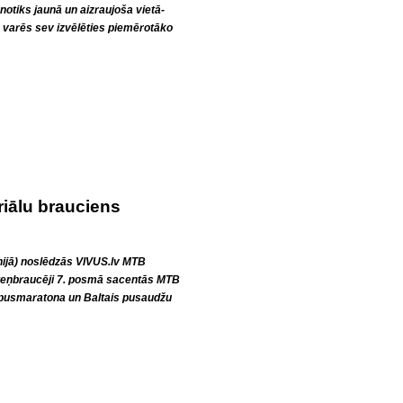
otiks jaunā un aizraujoša vietā-
s varēs sev izvēlēties piemērotāko
iālu brauciens
nijā) noslēdzās VIVUS.lv MTB
iteņbraucēji 7. posmā sacentās MTB
 pusmaratona un Baltais pusaudžu