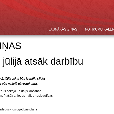
JAUNĀKĀS ZIŅAS
NOTIKUMU KALE
IŅAS
 jūlijā atsāk darbību
. jūlija atkal būs iespēja slidot
u pēc nelielā pārtraukuma.
 ledus hokeja un daiļslidošanas
em. Plašāk ar ledus halles noslogotības
de/ledus-noslogotibas-plans