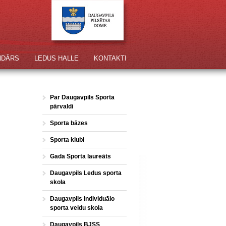
NDĀRS
LEDUS HALLE
KONTAKTI
Par Daugavpils Sporta
pārvaldi
Sporta bāzes
Sporta klubi
Gada Sporta laureāts
Daugavpils Ledus sporta
skola
Daugavpils Individuālo
sporta veidu skola
Daugavpils BJSS