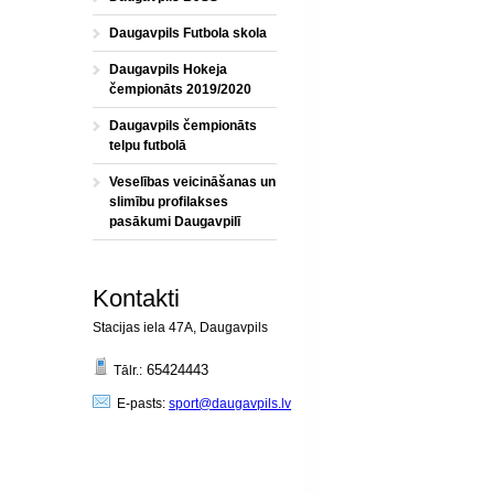
Daugavpils Futbola skola
Daugavpils Hokeja
čempionāts 2019/2020
Daugavpils čempionāts
telpu futbolā
Veselības veicināšanas un
slimību profilakses
pasākumi Daugavpilī
Kontakti
Stacijas iela 47A, Daugavpils
65424443
Tālr.:
E-pasts:
sport@daugavpils.lv