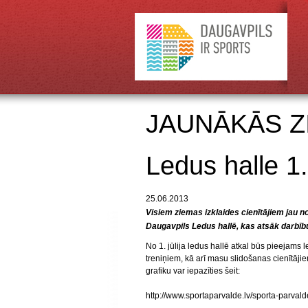
JAUNĀKĀS Z
Ledus halle 1.
25.06.2013
Visiem ziemas izklaides cienītājiem jau no 1
Daugavpils Ledus hallē, kas atsāk darbīb
No 1. jūlija ledus hallē atkal būs pieejams
treniņiem, kā arī masu slidošanas cienītāji
grafiku var iepazīties šeit:
http://www.sportaparvalde.lv/sporta-parval