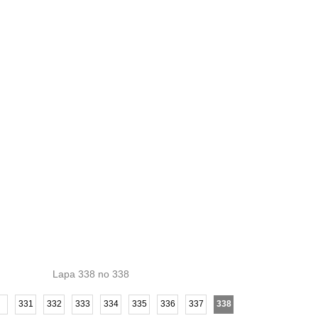
Lapa 338 no 338
331
332
333
334
335
336
337
338