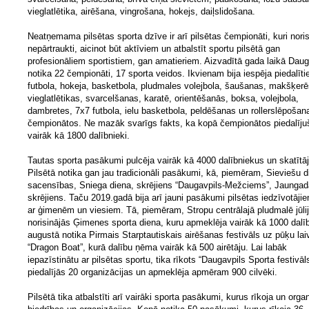
vieglatlētika, airēšana, vingrošana, hokejs, daiļslidošana.
Neatņemama pilsētas sporta dzīve ir arī pilsētas čempionāti, kuri nori
nepārtraukti, aicinot būt aktīviem un atbalstīt sportu pilsētā gan
profesionāliem sportistiem, gan amatieriem. Aizvadītā gada laikā Daug
notika 22 čempionāti, 17 sporta veidos. Ikvienam bija iespēja piedalīti
futbola, hokeja, basketbola, pludmales volejbola, šaušanas, makšķer
vieglatlētikas, svarcelšanas, karatē, orientēšanās, boksa, volejbola,
dambretes, 7x7 futbola, ielu basketbola, peldēšanas un rollerslēpošan
čempionātos. Ne mazāk svarīgs fakts, ka kopā čempionātos piedalīju
vairāk kā 1800 dalībnieki.
Tautas sporta pasākumi pulcēja vairāk kā 4000 dalībniekus un skatītā
Pilsētā notika gan jau tradicionāli pasākumi, kā, piemēram, Sieviešu 
sacensības, Sniega diena, skrējiens “Daugavpils-Mežciems”, Jaungad
skrējiens. Taču 2019.gadā bija arī jauni pasākumi pilsētas iedzīvotāji
ar ģimenēm un viesiem. Tā, piemēram, Stropu centrālajā pludmalē jūli
norisinājās Ģimenes sporta diena, kuru apmeklēja vairāk kā 1000 dalīb
augustā notika Pirmais Starptautiskais airēšanas festivāls uz pūķu la
“Dragon Boat”, kurā dalību ņēma vairāk kā 500 airētāju. Lai labāk
iepazīstinātu ar pilsētas sportu, tika rīkots “Daugavpils Sporta festivāl
piedalījās 20 organizācijas un apmeklēja apmēram 900 cilvēki.
Pilsētā tika atbalstīti arī vairāki sporta pasākumi, kurus rīkoja un orga