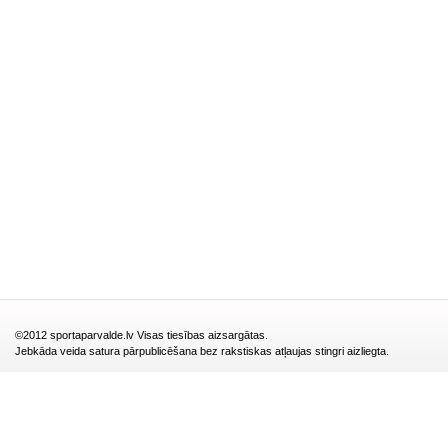
©2012 sportaparvalde.lv Visas tiesības aizsargātas.
Jebkāda veida satura pārpublicēšana bez rakstiskas atļaujas stingri aizliegta.