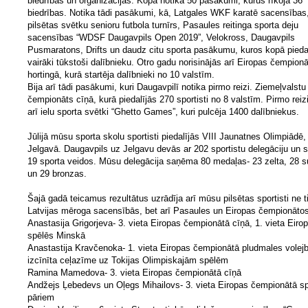
biedrības un organizācijas. Kopā notika 50 pasākumi, kurus rīkoja 36
biedrības. Notika tādi pasākumi, kā, Latgales WKF karatē sacensības
pilsētas svētku senioru futbola turnīrs, Pasaules reitinga sporta deju
sacensības “WDSF Daugavpils Open 2019”, Velokross, Daugavpils
Pusmaratons, Drifts un daudz citu sporta pasākumu, kuros kopā pieda
vairāki tūkstoši dalībnieku. Otro gadu norisinājās arī Eiropas čempion
hortingā, kurā startēja dalībnieki no 10 valstīm.
Bija arī tādi pasākumi, kuri Daugavpilī notika pirmo reizi. Ziemeļvalstu
čempionāts cīņā, kurā piedalījās 270 sportisti no 8 valstīm. Pirmo reiz
arī ielu sporta svētki “Ghetto Games”, kuri pulcēja 1400 dalībniekus.
Jūlijā mūsu sporta skolu sportisti piedalījās VIII Jaunatnes Olimpiādē,
Jelgavā. Daugavpils uz Jelgavu devās ar 202 sportistu delegāciju un s
19 sporta veidos. Mūsu delegācija saņēma 80 medaļas- 23 zelta, 28 
un 29 bronzas.
Šajā gadā teicamus rezultātus uzrādīja arī mūsu pilsētas sportisti ne t
Latvijas mēroga sacensībās, bet arī Pasaules un Eiropas čempionātos
Anastasija Grigorjeva- 3. vieta Eiropas čempionātā cīņā, 1. vieta Eiro
spēlēs Minskā
Anastastija Kravčenoka- 1. vieta Eiropas čempionātā pludmales volejb
izcīnīta ceļazīme uz Tokijas Olimpiskajām spēlēm
Ramina Mamedova- 3. vieta Eiropas čempionātā cīņā
Andžejs Ļebedevs un Oļegs Mihailovs- 3. vieta Eiropas čempionātā s
pāriem