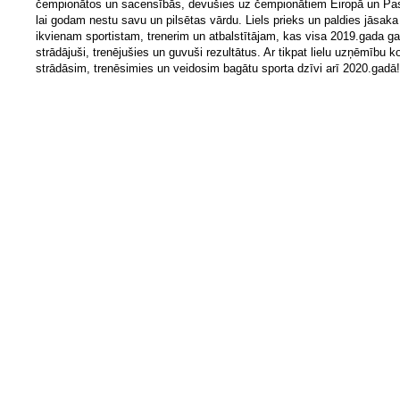
čempionātos un sacensībās, devušies uz čempionātiem Eiropā un Pa
lai godam nestu savu un pilsētas vārdu. Liels prieks un paldies jāsaka
ikvienam sportistam, trenerim un atbalstītājam, kas visa 2019.gada ga
strādājuši, trenējušies un guvuši rezultātus. Ar tikpat lielu uzņēmību k
strādāsim, trenēsimies un veidosim bagātu sporta dzīvi arī 2020.gadā!