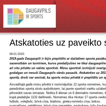
Atskatoties uz paveikto
08.01.2020.
2019.gads Daugavpilī ir bijis piepildīts ar dažādiem sporta pasā
sacensībām un turnīriem, kuros piedalījušies ne tikai daugavpilieš
arī citu pilsētu un valstu sportisti. Mūsu sportisti izcīnījuši svarīg
godalgas un nesuši Daugavpils vārdu pasaulē. Atskatoties uz 20
sportā, droši var secināt, ka sports mūsu pilsētā ir piepildīts un s
Aizvadītajā gadā mūsu pilsētā ir norisinājušās 12 sporta nometnes, ku
paredzētas sporta skolu audzēkņiem, lai jaunie sportisti varētu uzlabo
pilnveidot savas iemaņas. Notika 6 dienas un 6 diennakts nometnes, 
kopā piedalījās 1132 dalībnieki. Nometnes tika rīkotas 17 sporta veido
futbols, volejbols, brīvā cīņa, biatlons, grieķu-romiešu cīņa, bokss,
svarcelšana, peldēšana, brīvā cīņa sievietēm, paukošana, ložu šauša