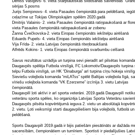
Deniss Vasiļjevs- 6. vieta Starptautiskās slidošanas savienības “Grand
sērijas 5.posms
Jurijs Semjonovs- 4. vieta Pasaules čempionātā para peldēšanā, iegū
ceļazīme uz Tokijas Olimpiskajām spēlēm 2020.gadā
Dmitrijs Valainis- 2. vieta Pasaules čempionātā ratiņpaukošanā ar flore
vieta Pasaules čempionātā ratiņpaukošanā ar zobenu
Žanna Čvečkovska-2. vieta Eiropas čempionāts iekštelpu airēšanā
Eduards Pupels- 4. vieta Eiropas čempionāts iekštelpu airēšanā
Vija Frīda- 2. vieta Latvijas čempionātā riteņbraukšanā
Alfrēds Kokins- 1. vieta Eiropas čempionātā svarbumbu celšanā
Savus rezultātus uzrādīja un turpina sevi pieradīt arī pilsētas koman
Daugavpils spēlēja Futbola virslīgā, FC Lokomotiv/Daugavpils turpina 
telpu Futbola virslīgā, un HK “Dinaburga” arī turpina cīņu hokeja virslīg
Sieviešu volejbola komanda “miLATss” spēlē Baltijas volejbola līgā, s
vīriešu volejbola komanda “VK Ezerzeme” izcīnīja 3. vietu Latvijas
čempionātā.
Daugavpilī ļoti aktīvi ir arī sporta veterāni. 2019.gadā Daugavpilī notik
veterānu sporta spēles, ko organizēja Latvijas Sporta Veterānu savien
Daugavpils pilsēta kopvērtējumā ieguva 2. vietu un absolūtajā kopvēr
2. vietu. Ļoti veiksmīgi starti daugavpiliešiem bija volejbolā, futbolā un
peldēšanā.
Sports Daugavpilī 2019.gadā ir bijis patiešām piesātināts ar dažāda m
sacensībām, čempionātiem un turnīriem. Sportisti ir piedalījušies Latvi