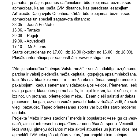
pamatus, jo šajos posmos dalībniekiem būs pieejamas bezmaksas
apmācības, kā arī īpaša LVM distance, kas paredzēta iesācējiem.
Arī piecās Daugavpils Orientiera kārtās būs pieejamas bezmaksas
apmācības un speciāli sagatavota distance:
23.05. - Jaunā Forštate
13.06. - Tartaks
29.08. - Rugeļi
19.09. - Apvedceļš
17.10. – Mežciems
Starts ceturtdienās no 17.00 līdz 18.30 (oktobrī no 16.00 līdz 18.00).
Plašāka informācija par sacensībām: www.okstiga.com
“Akciju sabiedrība “Latvijas Valsts meži” ir sociāli atbildīgs uzņēmums
pārziņā ir valstij piederošā meža kapitāla ilgtspējīga apsaimniekošana
kapitāls nav tikai koki vien. Tie ir meža ekosistēmas sniegtie produkti
pakalpojumi, kādus saņemam visdažādākajos veidos. Piemēram, ieelp
svaigu gaisu, klausoties putnu balsīs, lietojot koksni, lasot sēnes, med
izzinot, un protams, orientējoties mežā... Esam cieši saistīti ar dabas
procesiem, lai gan, aizvien vairāk pavadot laiku virtuālajā vidē, šo saikn
viegli pazaudēt. Tāpēc orientēšanās sports var būt tilts starp moderno
un dabu.
Projekta “Mežs ir tavs stadions” mērķis ir popularizēt veselīgu dzīves
dabā, aicinot interesentus iepazīties ar orientēšanās sportu. Veicināt
iedzīvotāju, ģimeņu došanos mežā aktīvi atpūsties un justies droši m
apmeklēt LVM iekoptās atpūtas vietas,” par projektu teic Latvijas