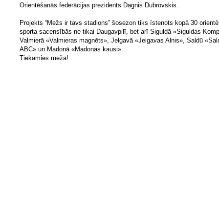
Orientēšanās federācijas prezidents Dagnis Dubrovskis.
Projekts “Mežs ir tavs stadions” šosezon tiks īstenots kopā 30 orient
sporta sacensībās ne tikai Daugavpilī, bet arī Siguldā «Siguldas Kom
Valmierā «Valmieras magnēts», Jelgavā «Jelgavas Alnis», Saldū «Sal
ABC» un Madonā «Madonas kausi».
Tiekamies mežā!