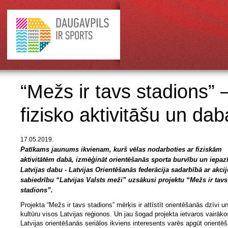
“Mežs ir tavs stadions” – 
fizisko aktivitāšu un dab
17.05.2019.
Patīkams jaunums ikvienam, kurš vēlas nodarboties ar fiziskām
aktivitātēm dabā, izmēģināt orientēšanās sporta burvību un iepazī
Latvijas dabu - Latvijas Orientēšanās federācija sadarbībā ar akcij
sabiedrību “Latvijas Valsts meži” uzsākusi projektu “Mežs ir tavs
stadions”.
Projekta “Mežs ir tavs stadions” mērķis ir attīstīt orientēšanās dzīvi u
kultūru visos Latvijas reģionos. Un jau šogad projekta ietvaros vairāko
Latvijas orientēšanās seriālos ikviens interesents varēs apgūt orientē