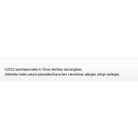
©2012 sportaparvalde.lv Visas tiesības aizsargātas.
Jebkāda veida satura pārpublicēšana bez rakstiskas atļaujas stingri aizliegta.